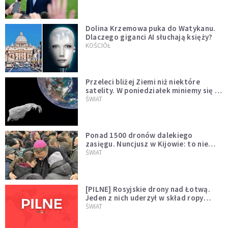
Dolina Krzemowa puka do Watykanu.
Dlaczego giganci AI słuchają księży?
KOŚCIÓŁ
Przeleci bliżej Ziemi niż niektóre
satelity. W poniedziałek miniemy się z
asteroidą, która poprzedzi znacznie
ŚWIAT
większego "gościa"
Ponad 1500 dronów dalekiego
zasięgu. Nuncjusz w Kijowie: to nie
wygląda na wolę zakończenia wojny
ŚWIAT
[PILNE] Rosyjskie drony nad Łotwą.
Jeden z nich uderzył w skład ropy
naftowej
ŚWIAT