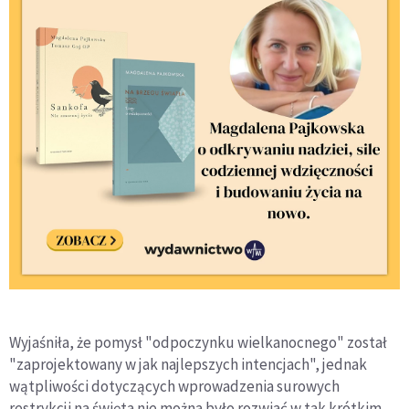
Wyjaśniła, że pomysł "odpoczynku wielkanocnego" został
"zaprojektowany w jak najlepszych intencjach", jednak
wątpliwości dotyczących wprowadzenia surowych
restrykcji na święta nie można było rozwiać w tak krótkim