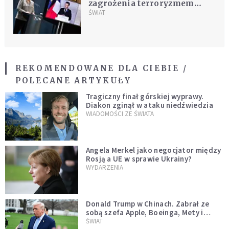
zagrożenia terroryzmem
musimy wzmocnić
ŚWIAT
bezpieczeństwo Europy
REKOMENDOWANE DLA CIEBIE /
POLECANE ARTYKUŁY
Tragiczny finał górskiej wyprawy.
Diakon zginął w ataku niedźwiedzia
WIADOMOŚCI ZE ŚWIATA
Angela Merkel jako negocjator między
Rosją a UE w sprawie Ukrainy?
WYDARZENIA
Donald Trump w Chinach. Zabrał ze
sobą szefa Apple, Boeinga, Mety i
Muska
ŚWIAT