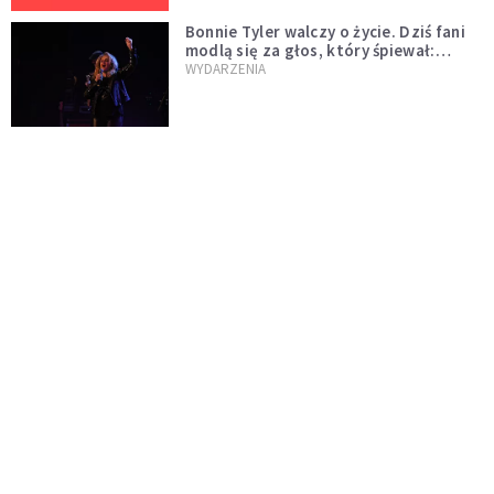
Bonnie Tyler walczy o życie. Dziś fani
modlą się za głos, który śpiewał:
"Lord, help me"
WYDARZENIA