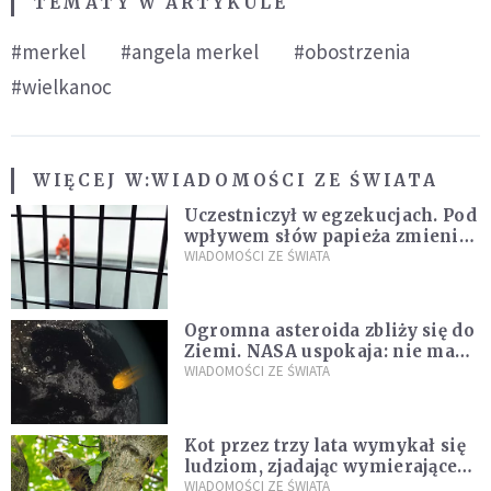
TEMATY W ARTYKULE
#merkel
#angela merkel
#obostrzenia
#wielkanoc
WIĘCEJ W:
WIADOMOŚCI ZE ŚWIATA
Uczestniczył w egzekucjach. Pod
wpływem słów papieża zmienił
zdanie
WIADOMOŚCI ZE ŚWIATA
Ogromna asteroida zbliży się do
Ziemi. NASA uspokaja: nie ma
zagrożenia
WIADOMOŚCI ZE ŚWIATA
Kot przez trzy lata wymykał się
ludziom, zjadając wymierające
kaczki. W końcu popełnił
WIADOMOŚCI ZE ŚWIATA