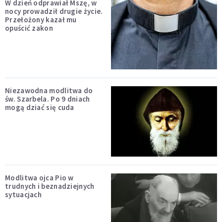
W dzień odprawiał Mszę, w
nocy prowadził drugie życie.
Przełożony kazał mu
opuścić zakon
Niezawodna modlitwa do
św. Szarbela. Po 9 dniach
mogą dziać się cuda
Modlitwa ojca Pio w
trudnych i beznadziejnych
sytuacjach