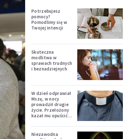
Potrzebujesz
pomocy?
Pomodlimy się w
Twojej intencji
Skuteczna
modlitwa w
sprawach trudnych
i beznadziejnych
W dzień odprawiał
Mszę, w nocy
prowadził drugie
życie. Przełożony
kazał mu opuścić
zakon
Niezawodna