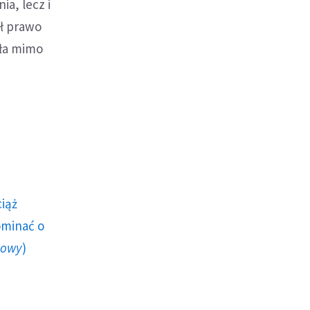
a, lecz i
ił prawo
iła mimo
ciąż
ominać o
howy
)