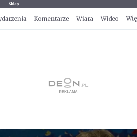
g
Sklep
Wię
darzenia
Komentarze
Wiara
Wideo