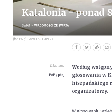
Katalonia - ponad 8
ŚWIAT
WIADOMOŚCI ZE ŚWIATA
(fot. PAP/EPA/VILLAR LOPEZ)
11 lat temu
Według wstępny
głosowania w Ka
PAP / ptsj
hiszpańskiego 
organizatorzy.
W głosowaniu wzięł