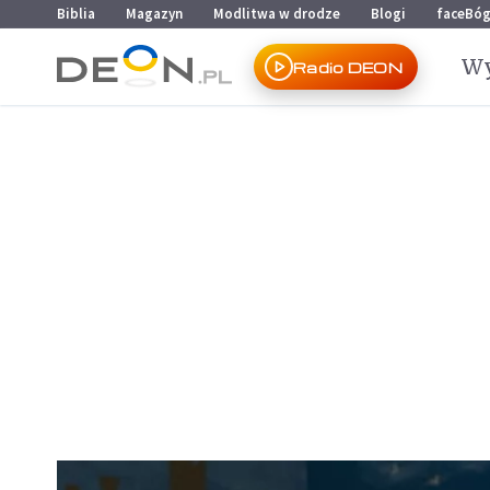
Przejdź do menu głównego
Przejdź do treści
Biblia
Magazyn
Modlitwa w drodze
Blogi
faceBó
Wy
Radio DEON