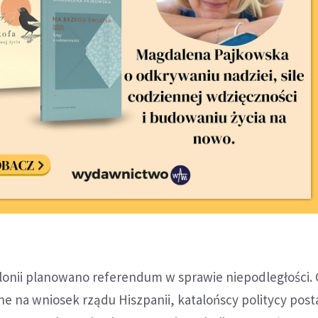
onii planowano referendum w sprawie niepodległości.
e na wniosek rządu Hiszpanii, katalońscy politycy post