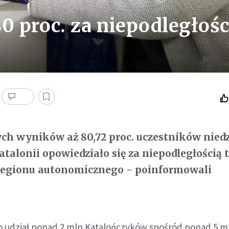
0 proc. za niepodległośc
ch wyników aż 80,72 proc. uczestników nied
talonii opowiedziało się za niepodległością 
regionu autonomicznego - poinformowali
o udział ponad 2 mln Katalończyków spośród ponad 5 m