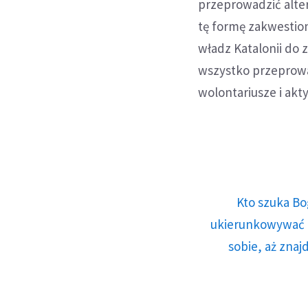
przeprowadzić alter
tę formę zakwestio
władz Katalonii do
wszystko przeprowa
wolontariusze i akt
Kto szuka Bo
ukierunkowywać n
sobie, aż znaj