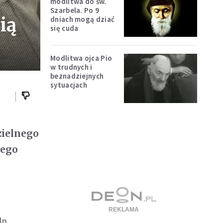
modlitwa do św.
Szarbela. Po 9
ią
dniach mogą dziać
się cuda
Modlitwa ojca Pio
w trudnych i
beznadziejnych
sytuacjach
zielnego
tego
ln