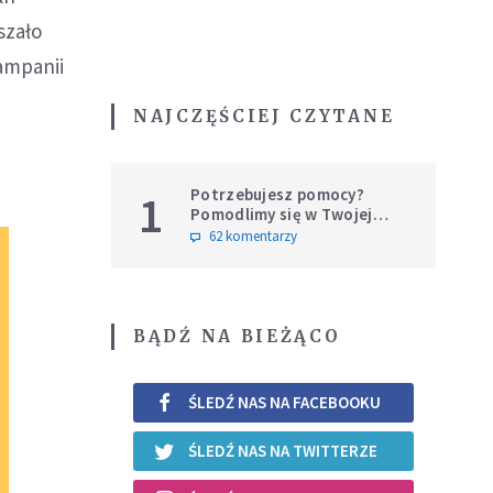
szało
ampanii
.
NAJCZĘŚCIEJ CZYTANE
Potrzebujesz pomocy?
1
Pomodlimy się w Twojej
intencji
62 komentarzy
BĄDŹ NA BIEŻĄCO
ŚLEDŹ NAS NA FACEBOOKU
ŚLEDŹ NAS NA TWITTERZE