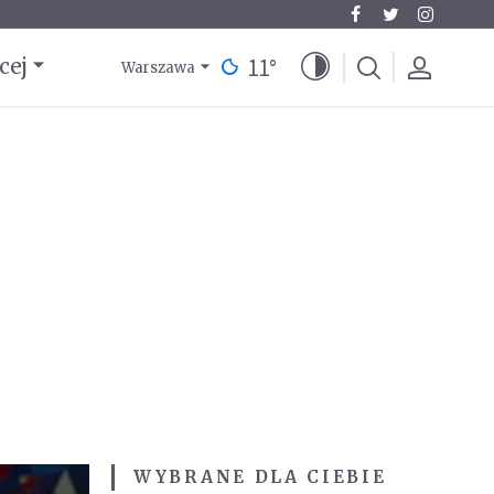
11
°
cej
Warszawa
WYBRANE DLA CIEBIE