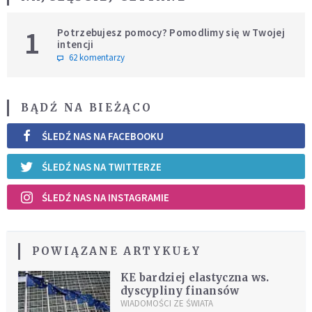
1
Potrzebujesz pomocy? Pomodlimy się w Twojej
intencji
62 komentarzy
BĄDŹ NA BIEŻĄCO
ŚLEDŹ NAS NA FACEBOOKU
ŚLEDŹ NAS NA TWITTERZE
ŚLEDŹ NAS NA INSTAGRAMIE
POWIĄZANE ARTYKUŁY
KE bardziej elastyczna ws.
dyscypliny finansów
WIADOMOŚCI ZE ŚWIATA