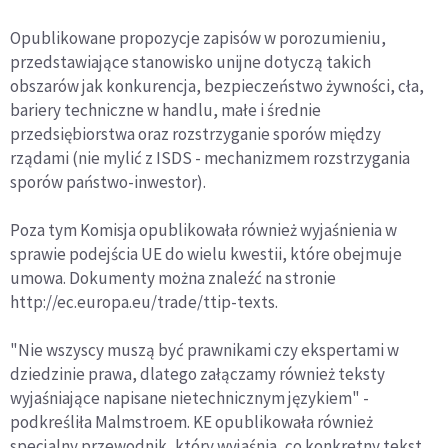
Opublikowane propozycje zapisów w porozumieniu,
przedstawiające stanowisko unijne dotyczą takich
obszarów jak konkurencja, bezpieczeństwo żywności, cła,
bariery techniczne w handlu, małe i średnie
przedsiębiorstwa oraz rozstrzyganie sporów między
rządami (nie mylić z ISDS - mechanizmem rozstrzygania
sporów państwo-inwestor).
Poza tym Komisja opublikowała również wyjaśnienia w
sprawie podejścia UE do wielu kwestii, które obejmuje
umowa. Dokumenty można znaleźć na stronie
http://ec.europa.eu/trade/ttip-texts.
"Nie wszyscy muszą być prawnikami czy ekspertami w
dziedzinie prawa, dlatego załączamy również teksty
wyjaśniające napisane nietechnicznym językiem" -
podkreśliła Malmstroem. KE opublikowała również
specjalny przewodnik, który wyjaśnia, co konkretny tekst