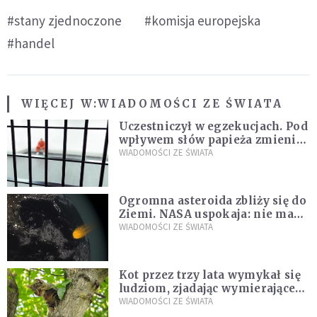
#stany zjednoczone
#komisja europejska
#handel
WIĘCEJ W:
WIADOMOŚCI ZE ŚWIATA
Uczestniczył w egzekucjach. Pod
wpływem słów papieża zmienił
zdanie
WIADOMOŚCI ZE ŚWIATA
Ogromna asteroida zbliży się do
Ziemi. NASA uspokaja: nie ma
zagrożenia
WIADOMOŚCI ZE ŚWIATA
Kot przez trzy lata wymykał się
ludziom, zjadając wymierające
kaczki. W końcu popełnił
WIADOMOŚCI ZE ŚWIATA
fatalny błąd