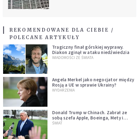
REKOMENDOWANE DLA CIEBIE /
POLECANE ARTYKUŁY
Tragiczny finał górskiej wyprawy.
Diakon zginął w ataku niedźwiedzia
WIADOMOŚCI ZE ŚWIATA
Angela Merkel jako negocjator między
Rosją a UE w sprawie Ukrainy?
WYDARZENIA
Donald Trump w Chinach. Zabrał ze
sobą szefa Apple, Boeinga, Mety i
Muska
ŚWIAT