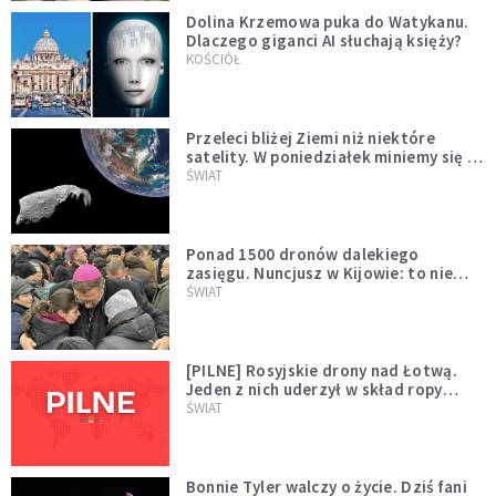
Dolina Krzemowa puka do Watykanu.
Dlaczego giganci AI słuchają księży?
KOŚCIÓŁ
Przeleci bliżej Ziemi niż niektóre
satelity. W poniedziałek miniemy się z
asteroidą, która poprzedzi znacznie
ŚWIAT
większego "gościa"
Ponad 1500 dronów dalekiego
zasięgu. Nuncjusz w Kijowie: to nie
wygląda na wolę zakończenia wojny
ŚWIAT
[PILNE] Rosyjskie drony nad Łotwą.
Jeden z nich uderzył w skład ropy
naftowej
ŚWIAT
Bonnie Tyler walczy o życie. Dziś fani