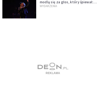
modlą się za głos, który śpiewał:
"Lord, help me"
WYDARZENIA