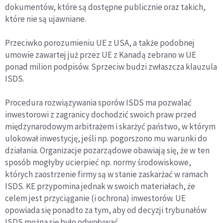
dokumentów, które są dostępne publicznie oraz takich,
które nie są ujawniane.
Przeciwko porozumieniu UE z USA, a także podobnej
umowie zawartej już przez UE z Kanadą zebrano w UE
ponad milion podpisów. Sprzeciw budzi zwłaszcza klauzula
ISDS.
Procedura rozwiązywania sporów ISDS ma pozwalać
inwestorowi z zagranicy dochodzić swoich praw przed
międzynarodowym arbitrażem i skarżyć państwo, w którym
ulokował inwestycję, jeśli np. pogorszono mu warunki do
działania. Organizacje pozarządowe obawiają się, że w ten
sposób mogłyby ucierpieć np. normy środowiskowe,
których zaostrzenie firmy są w stanie zaskarżać w ramach
ISDS. KE przypomina jednak w swoich materiałach, że
celem jest przyciąganie (i ochrona) inwestorów. UE
opowiada się ponadto za tym, aby od decyzji trybunałów
ISDS można się było odwoływać.