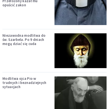
Przełożony kazał mu
opuścić zakon
Niezawodna modlitwa do
św. Szarbela. Po 9 dniach
mogą dziać się cuda
Modlitwa ojca Pio w
trudnych i beznadziejnych
sytuacjach