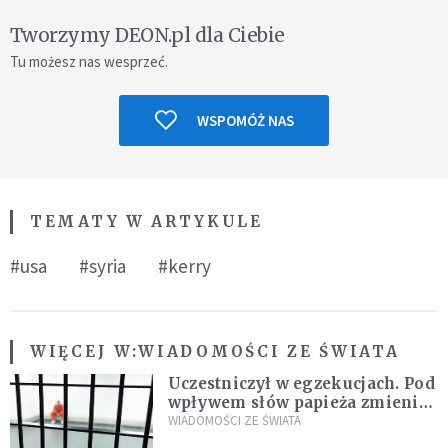
Tworzymy DEON.pl dla Ciebie
Tu możesz nas wesprzeć.
WSPOMÓŻ NAS
TEMATY W ARTYKULE
#usa
#syria
#kerry
WIĘCEJ W:
WIADOMOŚCI ZE ŚWIATA
Uczestniczył w egzekucjach. Pod
wpływem słów papieża zmienił
zdanie
WIADOMOŚCI ZE ŚWIATA