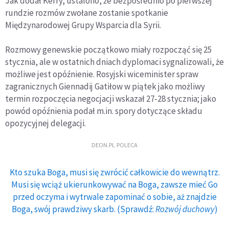
Jak dodał Kerry, ustalono, że bezpośrednio po pierwszej
rundzie rozmów zwołane zostanie spotkanie
Międzynarodowej Grupy Wsparcia dla Syrii.
Rozmowy genewskie początkowo miały rozpocząć się 25
stycznia, ale w ostatnich dniach dyplomaci sygnalizowali, że
możliwe jest opóźnienie. Rosyjski wiceminister spraw
zagranicznych Giennadij Gatiłow w piątek jako możliwy
termin rozpoczęcia negocjacji wskazał 27-28 stycznia; jako
powód opóźnienia podał m.in. spory dotyczące składu
opozycyjnej delegacji.
DEON.PL POLECA
Kto szuka Boga, musi się zwrócić całkowicie do wewnątrz.
Musi się wciąż ukierunkowywać na Boga, zawsze mieć Go
przed oczyma i wytrwale zapominać o sobie, aż znajdzie
Boga, swój prawdziwy skarb. (Sprawdź:
Rozwój duchowy
)