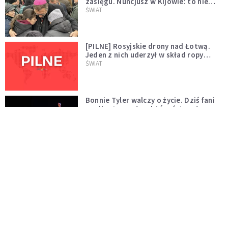
zasięgu. Nuncjusz w Kijowie: to nie
wygląda na wolę zakończenia wojny
ŚWIAT
[PILNE] Rosyjskie drony nad Łotwą.
Jeden z nich uderzył w skład ropy
naftowej
ŚWIAT
Bonnie Tyler walczy o życie. Dziś fani
modlą się za głos, który śpiewał:
"Lord, help me"
WYDARZENIA