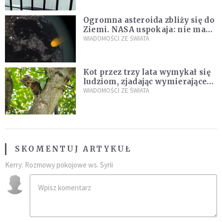
Ogromna asteroida zbliży się do
Ziemi. NASA uspokaja: nie ma
zagrożenia
WIADOMOŚCI ZE ŚWIATA
Kot przez trzy lata wymykał się
ludziom, zjadając wymierające
kaczki. W końcu popełnił
WIADOMOŚCI ZE ŚWIATA
fatalny błąd
SKOMENTUJ ARTYKUŁ
Kerry: Rozmowy pokojowe ws. Syrii