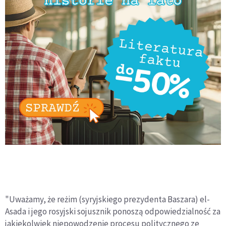
"Uważamy, że reżim (syryjskiego prezydenta Baszara) el-
Asada i jego rosyjski sojusznik ponoszą odpowiedzialność za
jakiekolwiek niepowodzenie procesu politycznego ze