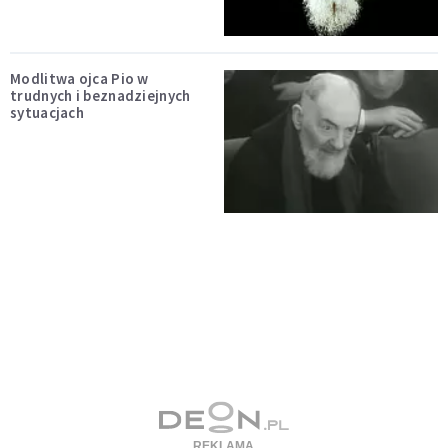
Modlitwa ojca Pio w
trudnych i beznadziejnych
sytuacjach