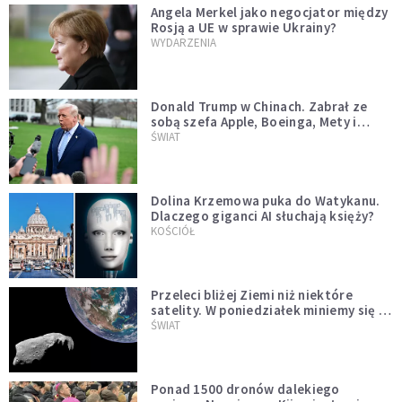
Angela Merkel jako negocjator między
Rosją a UE w sprawie Ukrainy?
WYDARZENIA
Donald Trump w Chinach. Zabrał ze
sobą szefa Apple, Boeinga, Mety i
Muska
ŚWIAT
Dolina Krzemowa puka do Watykanu.
Dlaczego giganci AI słuchają księży?
KOŚCIÓŁ
Przeleci bliżej Ziemi niż niektóre
satelity. W poniedziałek miniemy się z
asteroidą, która poprzedzi znacznie
ŚWIAT
większego "gościa"
Ponad 1500 dronów dalekiego