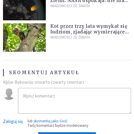
Ziemi. NASA uspokaja: nie ma
zagrożenia
WIADOMOŚCI ZE ŚWIATA
Kot przez trzy lata wymykał się
ludziom, zjadając wymierające
kaczki. W końcu popełnił
WIADOMOŚCI ZE ŚWIATA
fatalny błąd
SKOMENTUJ ARTYKUŁ
Kijów-Bykownia: otwarto czwarty cmentarz
Zaloguj się
lub
skomentuj jako Gość
Twój komentarz będzie moderowany