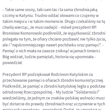
- Takie same sosny, taki sam las i ta sama zbrodnia jaką
czcimy w Katyniu. Trudno oddać słowami co czujemy w
takim miejscu i w takim momencie. Długo czekaliśmy na tę
chwilę wierząc, że musi nadejść - mówił prezydent RP.
Bronisław Komorowski podkreślił, że wyjątkowość zbrodni
polegała na tym, że ofiary chciano pozbawić nie tylko życia,
ale i "najskromniejszego nawet pochówku oraz pamięci". -
Pamięć o nich miała na zawsze zniknąć w jamach śmierci.
Bóg widział, ludzie pamiętali, historia się upomniała -
powiedział.
Prezydent RP podziękował Rodzinom Katyńskim za
przechowanie pamięci o ofiarach zbrodni komunistycznej.
Podkreślił, że pamięć o zbrodni katyńskiej legła u podstaw
odrodzonej Rzeczpospolitej. - My ludzie "Solidarności"
wiedzieliśmy, że jednym ze znaków polskiej wolności musi
być dotarcie do prawdy zbrodniach oraz uczynienie w tych
miejscach cmentarzy - powiedział. Dodał, że cmentarz w