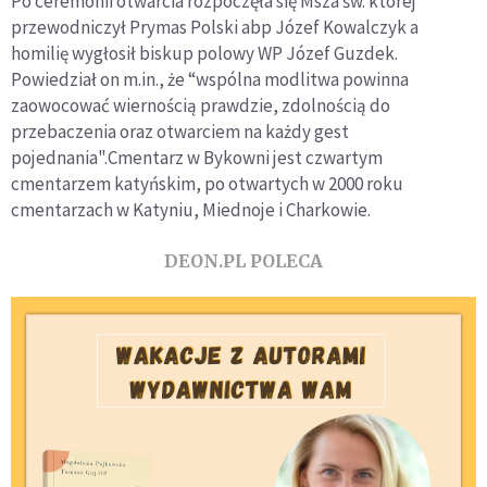
Po ceremonii otwarcia rozpoczęła się Msza św. której
przewodniczył Prymas Polski abp Józef Kowalczyk a
homilię wygłosił biskup polowy WP Józef Guzdek.
Powiedział on m.in., że “wspólna modlitwa powinna
zaowocować wiernością prawdzie, zdolnością do
przebaczenia oraz otwarciem na każdy gest
pojednania".Cmentarz w Bykowni jest czwartym
cmentarzem katyńskim, po otwartych w 2000 roku
cmentarzach w Katyniu, Miednoje i Charkowie.
DEON.PL POLECA