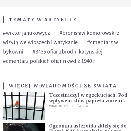
TEMATY W ARTYKULE
#wiktor janukowycz
#bronisław komorowski z
wizytą we włoszech i watykanie
#cmentarz w
bykowni
#3435 ofiar zbrodni katyńskiej
#cmentarz polskich ofiar nkwd z 1940 r
WIĘCEJ W:
WIADOMOŚCI ZE ŚWIATA
Uczestniczył w egzekucjach. Pod
wpływem słów papieża zmienił
zdanie
WIADOMOŚCI ZE ŚWIATA
Ogromna asteroida zbliży się do