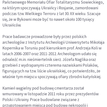
Państwowego Memoriału Ofiar Totalitaryzmu Sowieckiego,
na którym spoczywają Ukraińcy i Rosjanie, zamordowani
podczas tzw. Wielkiego Terroru z lat 30. XX wieku. Szacuje
się, że w Bykowni może być to nawet około 100 tysięcy
Ukraińców.
Prace badawcze prowadzone były przez polskich
archeologów z Instytutu Archeologii Uniwersytetu Mikołaja
Kopernika w Toruniu pod kierunkiem prof. Andrzeja Koli w
latach 2006-2007 oraz 2011-2012. Archeologom udało się
odnaleźć m.in. nieśmiertelnik sierż. Józefa Naglika oraz
grzebień z wydrapanymi czterema nazwiskami Polaków,
figurujących na tzw. liście ukraińskiej, co potwierdziło, że
właśnie tym miejscu spoczywają ofiary zbrodni katyńskiej.
Kamień węgielny pod budowę cmentarza został
wmurowany w listopadzie 2011 roku przez prezydentów
Polski i Ukrainy. Prace budowlane związane z
przygotowaniem miejsca pod budowę nekropolii i