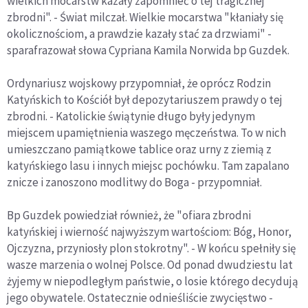
wielkich mocarstw kazały zapomnieć o tej tragicznej
zbrodni". - Świat milczał. Wielkie mocarstwa "kłaniały się
okolicznościom, a prawdzie kazały stać za drzwiami" -
sparafrazował słowa Cypriana Kamila Norwida bp Guzdek.
Ordynariusz wojskowy przypomniał, że oprócz Rodzin
Katyńskich to Kościół był depozytariuszem prawdy o tej
zbrodni. - Katolickie świątynie długo były jedynym
miejscem upamiętnienia waszego męczeństwa. To w nich
umieszczano pamiątkowe tablice oraz urny z ziemią z
katyńskiego lasu i innych miejsc pochówku. Tam zapalano
znicze i zanoszono modlitwy do Boga - przypomniał.
Bp Guzdek powiedział również, że "ofiara zbrodni
katyńskiej i wierność najwyższym wartościom: Bóg, Honor,
Ojczyzna, przyniosły plon stokrotny". - W końcu spełniły się
wasze marzenia o wolnej Polsce. Od ponad dwudziestu lat
żyjemy w niepodległym państwie, o losie którego decydują
jego obywatele. Ostatecznie odnieśliście zwycięstwo -