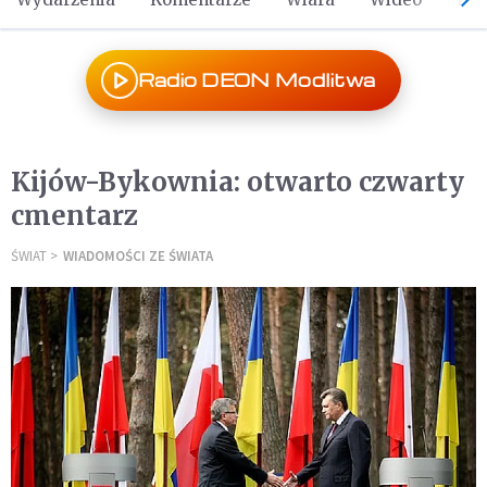
Radio DEON Modlitwa
Kijów-Bykownia: otwarto czwarty
cmentarz
ŚWIAT
WIADOMOŚCI ZE ŚWIATA