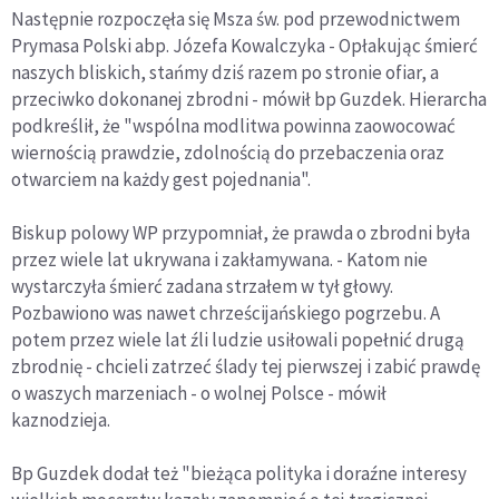
Następnie rozpoczęła się Msza św. pod przewodnictwem
Prymasa Polski abp. Józefa Kowalczyka - Opłakując śmierć
naszych bliskich, stańmy dziś razem po stronie ofiar, a
przeciwko dokonanej zbrodni - mówił bp Guzdek. Hierarcha
podkreślił, że "wspólna modlitwa powinna zaowocować
wiernością prawdzie, zdolnością do przebaczenia oraz
otwarciem na każdy gest pojednania".
Biskup polowy WP przypomniał, że prawda o zbrodni była
przez wiele lat ukrywana i zakłamywana. - Katom nie
wystarczyła śmierć zadana strzałem w tył głowy.
Pozbawiono was nawet chrześcijańskiego pogrzebu. A
potem przez wiele lat źli ludzie usiłowali popełnić drugą
zbrodnię - chcieli zatrzeć ślady tej pierwszej i zabić prawdę
o waszych marzeniach - o wolnej Polsce - mówił
kaznodzieja.
Bp Guzdek dodał też "bieżąca polityka i doraźne interesy