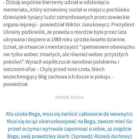
- Dzisiaj wspólnie bierzemy udział w odsłonięciu
memoriału, który wzniesiony został w miejscu pochówku
dziesiątek tysięcy ludzi zamordowanych przez sowieckie
organa represji - powiedział Wiktor Janukowycz. Prezydent
Ukrainy podkreślił, że prawda o mordzie była przez lata
ukrywana i dopiero w 1989 roku ujrzała światło dzienne.
Uznał, że otwarcie cmentarza jest "spełnieniem obowiązku
nie tylko wobec zmarłych, ale również wobec przyszłych
pokoleń". Wyraził współczucie narodowi polskiemu i
rodzinom ofiar. - Chylę przed nimi czoła. Niech
wszechmogący Bóg zachowa ich dusze w pokoju -
powiedział.
DEON.PL POLECA
Kto szuka Boga, musi się zwrócić całkowicie do wewnątrz.
Musi się wciąż ukierunkowywać na Boga, zawsze mieć Go
przed oczyma i wytrwale zapominać o sobie, aż znajdzie
Boga, swój prawdziwy skarb. (Sprawdź:
Rozwój duchowy
)