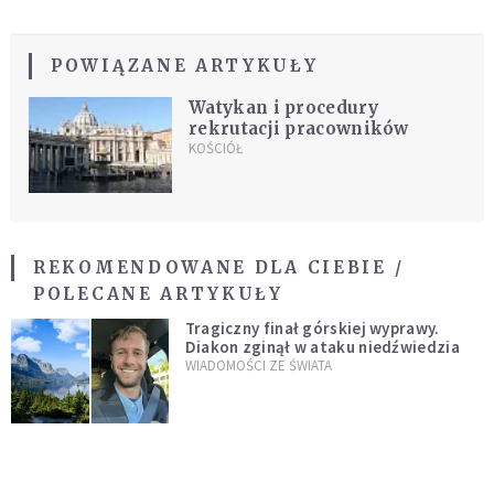
POWIĄZANE ARTYKUŁY
Watykan i procedury
rekrutacji pracowników
KOŚCIÓŁ
REKOMENDOWANE DLA CIEBIE /
POLECANE ARTYKUŁY
Tragiczny finał górskiej wyprawy.
Diakon zginął w ataku niedźwiedzia
WIADOMOŚCI ZE ŚWIATA
Angela Merkel jako negocjator między
Rosją a UE w sprawie Ukrainy?
WYDARZENIA