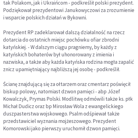
tak Polakom, jak i Ukraińcom - podkreślił polski prezydent.
Podziękował prezydentowi Janukowyczowi za zrozumienie
i wsparcie polskich działań w Bykowni.
Prezydent RP zadeklarował dalszą działalność na rzecz
dotarcia do ostatnich miejsc pochówku ofiar zbrodni
katyńskiej. - W dalszym ciągu pragniemy, by każdy z
katyńskich bohaterów był uhonorowany z imienia i
nazwiska, a także aby każda katyńska rodzina mogła zapalić
znicz upamiętniający najbliższą jej osobę - podkreślił.
Ścianę znajdującą się za ołtarzem oraz cmentarz poświęcił
biskup polowy, natomiast dzwon pamięci - abp Józef
Kowalczyk, Prymas Polski. Modlitwę odmówili także ks. płk
Michał Dudicz oraz bp Mirosław Wola z ewangelickiego
duszpasterstwa wojskowego. Psalm odśpiewał także
przedstawiciel wyznania mojżeszowego. Prezydent
Komorowski jako pierwszy uruchomił dzwon pamięci.