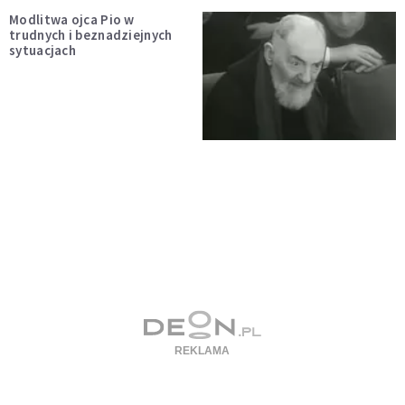
Modlitwa ojca Pio w
trudnych i beznadziejnych
sytuacjach