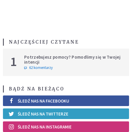
NAJCZĘŚCIEJ CZYTANE
1
Potrzebujesz pomocy? Pomodlimy się w Twojej
intencji
62 komentarzy
BĄDŹ NA BIEŻĄCO
ŚLEDŹ NAS NA FACEBOOKU
ŚLEDŹ NAS NA TWITTERZE
ŚLEDŹ NAS NA INSTAGRAMIE