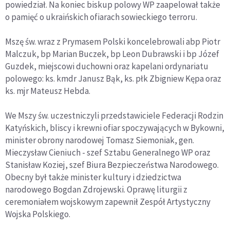
powiedział. Na koniec biskup polowy WP zaapelował także
o pamięć o ukraińskich ofiarach sowieckiego terroru.
Mszę św. wraz z Prymasem Polski koncelebrowali abp Piotr
Malczuk, bp Marian Buczek, bp Leon Dubrawski i bp Józef
Guzdek, miejscowi duchowni oraz kapelani ordynariatu
polowego: ks. kmdr Janusz Bąk, ks. płk Zbigniew Kępa oraz
ks. mjr Mateusz Hebda.
We Mszy św. uczestniczyli przedstawiciele Federacji Rodzin
Katyńskich, bliscy i krewni ofiar spoczywających w Bykowni,
minister obrony narodowej Tomasz Siemoniak, gen.
Mieczysław Cieniuch - szef Sztabu Generalnego WP oraz
Stanisław Koziej, szef Biura Bezpieczeństwa Narodowego.
Obecny był także minister kultury i dziedzictwa
narodowego Bogdan Zdrojewski. Oprawę liturgii z
ceremoniałem wojskowym zapewnił Zespół Artystyczny
Wojska Polskiego.