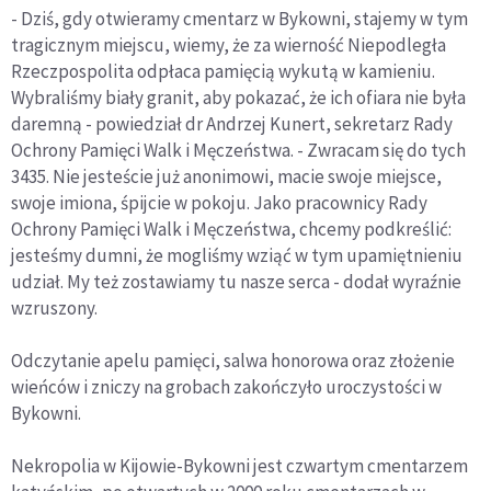
- Dziś, gdy otwieramy cmentarz w Bykowni, stajemy w tym
tragicznym miejscu, wiemy, że za wierność Niepodległa
Rzeczpospolita odpłaca pamięcią wykutą w kamieniu.
Wybraliśmy biały granit, aby pokazać, że ich ofiara nie była
daremną - powiedział dr Andrzej Kunert, sekretarz Rady
Ochrony Pamięci Walk i Męczeństwa. - Zwracam się do tych
3435. Nie jesteście już anonimowi, macie swoje miejsce,
swoje imiona, śpijcie w pokoju. Jako pracownicy Rady
Ochrony Pamięci Walk i Męczeństwa, chcemy podkreślić:
jesteśmy dumni, że mogliśmy wziąć w tym upamiętnieniu
udział. My też zostawiamy tu nasze serca - dodał wyraźnie
wzruszony.
Odczytanie apelu pamięci, salwa honorowa oraz złożenie
wieńców i zniczy na grobach zakończyło uroczystości w
Bykowni.
Nekropolia w Kijowie-Bykowni jest czwartym cmentarzem