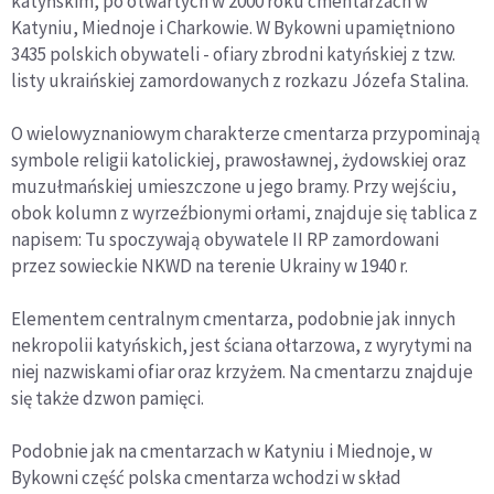
katyńskim, po otwartych w 2000 roku cmentarzach w
Katyniu, Miednoje i Charkowie. W Bykowni upamiętniono
3435 polskich obywateli - ofiary zbrodni katyńskiej z tzw.
listy ukraińskiej zamordowanych z rozkazu Józefa Stalina.
O wielowyznaniowym charakterze cmentarza przypominają
symbole religii katolickiej, prawosławnej, żydowskiej oraz
muzułmańskiej umieszczone u jego bramy. Przy wejściu,
obok kolumn z wyrzeźbionymi orłami, znajduje się tablica z
napisem: Tu spoczywają obywatele II RP zamordowani
przez sowieckie NKWD na terenie Ukrainy w 1940 r.
Elementem centralnym cmentarza, podobnie jak innych
nekropolii katyńskich, jest ściana ołtarzowa, z wyrytymi na
niej nazwiskami ofiar oraz krzyżem. Na cmentarzu znajduje
się także dzwon pamięci.
Podobnie jak na cmentarzach w Katyniu i Miednoje, w
Bykowni część polska cmentarza wchodzi w skład