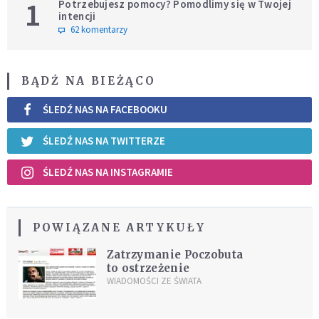
1
Potrzebujesz pomocy? Pomodlimy się w Twojej
intencji
62 komentarzy
BĄDŹ NA BIEŻĄCO
ŚLEDŹ NAS NA FACEBOOKU
ŚLEDŹ NAS NA TWITTERZE
ŚLEDŹ NAS NA INSTAGRAMIE
POWIĄZANE ARTYKUŁY
Zatrzymanie Poczobuta
to ostrzeżenie
WIADOMOŚCI ZE ŚWIATA