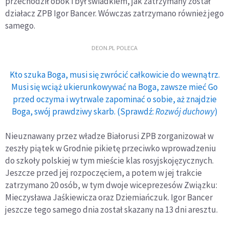
przechodził obok i był świadkiem, jak zatrzymany został
działacz ZPB Igor Bancer. Wówczas zatrzymano również jego
samego.
DEON.PL POLECA
Kto szuka Boga, musi się zwrócić całkowicie do wewnątrz.
Musi się wciąż ukierunkowywać na Boga, zawsze mieć Go
przed oczyma i wytrwale zapominać o sobie, aż znajdzie
Boga, swój prawdziwy skarb. (Sprawdź:
Rozwój duchowy
)
Nieuznawany przez władze Białorusi ZPB zorganizował w
zeszły piątek w Grodnie pikietę przeciwko wprowadzeniu
do szkoły polskiej w tym mieście klas rosyjskojęzycznych.
Jeszcze przed jej rozpoczęciem, a potem w jej trakcie
zatrzymano 20 osób, w tym dwoje wiceprezesów Związku:
Mieczysława Jaśkiewicza oraz Dziemiańczuk. Igor Bancer
jeszcze tego samego dnia został skazany na 13 dni aresztu.