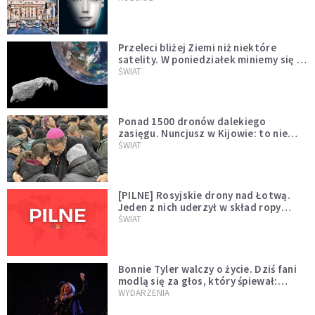
Przeleci bliżej Ziemi niż niektóre
satelity. W poniedziałek miniemy się z
asteroidą, która poprzedzi znacznie
ŚWIAT
większego "gościa"
Ponad 1500 dronów dalekiego
zasięgu. Nuncjusz w Kijowie: to nie
wygląda na wolę zakończenia wojny
ŚWIAT
[PILNE] Rosyjskie drony nad Łotwą.
Jeden z nich uderzył w skład ropy
naftowej
ŚWIAT
Bonnie Tyler walczy o życie. Dziś fani
modlą się za głos, który śpiewał:
"Lord, help me"
WYDARZENIA