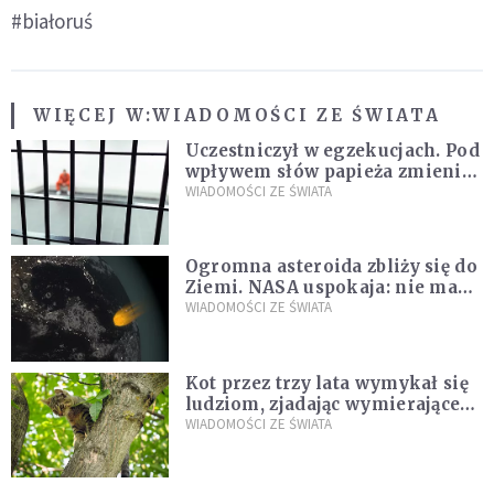
#białoruś
WIĘCEJ W:
WIADOMOŚCI ZE ŚWIATA
Uczestniczył w egzekucjach. Pod
wpływem słów papieża zmienił
zdanie
WIADOMOŚCI ZE ŚWIATA
Ogromna asteroida zbliży się do
Ziemi. NASA uspokaja: nie ma
zagrożenia
WIADOMOŚCI ZE ŚWIATA
Kot przez trzy lata wymykał się
ludziom, zjadając wymierające
kaczki. W końcu popełnił
WIADOMOŚCI ZE ŚWIATA
fatalny błąd