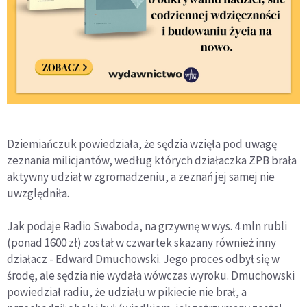
Dziemiańczuk powiedziała, że sędzia wzięła pod uwagę
zeznania milicjantów, według których działaczka ZPB brała
aktywny udział w zgromadzeniu, a zeznań jej samej nie
uwzględniła.
Jak podaje Radio Swaboda, na grzywnę w wys. 4 mln rubli
(ponad 1600 zł) został w czwartek skazany również inny
działacz - Edward Dmuchowski. Jego proces odbył się w
środę, ale sędzia nie wydała wówczas wyroku. Dmuchowski
powiedział radiu, że udziału w pikiecie nie brał, a