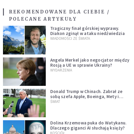
REKOMENDOWANE DLA CIEBIE /
POLECANE ARTYKUŁY
Tragiczny finał górskiej wyprawy.
Diakon zginął w ataku niedźwiedzia
WIADOMOŚCI ZE ŚWIATA
Angela Merkel jako negocjator między
Rosją a UE w sprawie Ukrainy?
WYDARZENIA
Donald Trump w Chinach. Zabrał ze
sobą szefa Apple, Boeinga, Mety i
Muska
ŚWIAT
Dolina Krzemowa puka do Watykanu.
Dlaczego giganci AI słuchają księży?
KOŚCIÓŁ