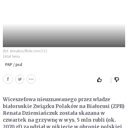
(fot. ermakov/flickr.com/CC)
14 lat temu
PAP / psd
Wiceszefowa nieuznawanego przez władze
białoruskie Związku Polaków na Białorusi (ZPB)
Renata Dziemiańczuk została skazana w
czwartek na grzywnę w wys. 5 mln rubli (ok.
2070 zł) za udział w pikiecie w obronie polskiej