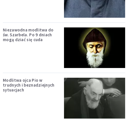
Niezawodna modlitwa do
św. Szarbela. Po 9 dniach
mogą dziać się cuda
Modlitwa ojca Pio w
trudnych i beznadziejnych
sytuacjach