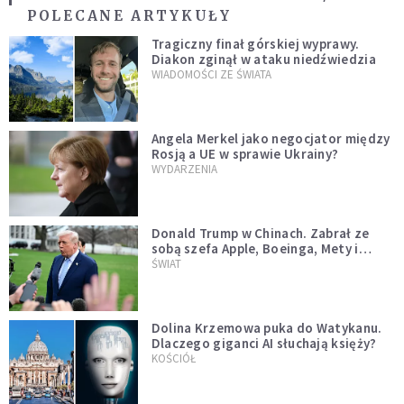
POLECANE ARTYKUŁY
Tragiczny finał górskiej wyprawy.
Diakon zginął w ataku niedźwiedzia
WIADOMOŚCI ZE ŚWIATA
Angela Merkel jako negocjator między
Rosją a UE w sprawie Ukrainy?
WYDARZENIA
Donald Trump w Chinach. Zabrał ze
sobą szefa Apple, Boeinga, Mety i
Muska
ŚWIAT
Dolina Krzemowa puka do Watykanu.
Dlaczego giganci AI słuchają księży?
KOŚCIÓŁ