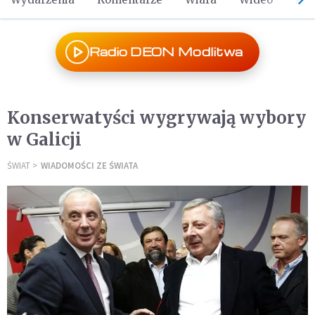
Radio DEON Modlitwa
Konserwatyści wygrywają wybory
w Galicji
ŚWIAT
WIADOMOŚCI ZE ŚWIATA