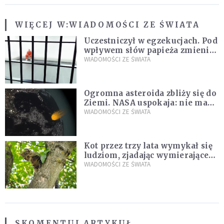
WIĘCEJ W:
WIADOMOŚCI ZE ŚWIATA
Uczestniczył w egzekucjach. Pod
wpływem słów papieża zmienił
zdanie
WIADOMOŚCI ZE ŚWIATA
Ogromna asteroida zbliży się do
Ziemi. NASA uspokaja: nie ma
zagrożenia
WIADOMOŚCI ZE ŚWIATA
Kot przez trzy lata wymykał się
ludziom, zjadając wymierające
kaczki. W końcu popełnił
WIADOMOŚCI ZE ŚWIATA
fatalny błąd
SKOMENTUJ ARTYKUŁ