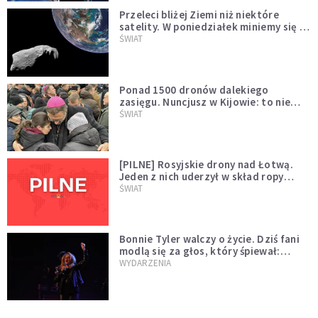
Przeleci bliżej Ziemi niż niektóre
satelity. W poniedziałek miniemy się z
asteroidą, która poprzedzi znacznie
ŚWIAT
większego "gościa"
Ponad 1500 dronów dalekiego
zasięgu. Nuncjusz w Kijowie: to nie
wygląda na wolę zakończenia wojny
ŚWIAT
[PILNE] Rosyjskie drony nad Łotwą.
Jeden z nich uderzył w skład ropy
naftowej
ŚWIAT
Bonnie Tyler walczy o życie. Dziś fani
modlą się za głos, który śpiewał:
"Lord, help me"
WYDARZENIA