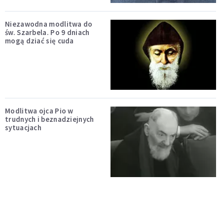
Niezawodna modlitwa do
św. Szarbela. Po 9 dniach
mogą dziać się cuda
Modlitwa ojca Pio w
trudnych i beznadziejnych
sytuacjach