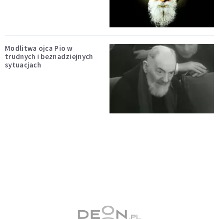
Modlitwa ojca Pio w
trudnych i beznadziejnych
sytuacjach