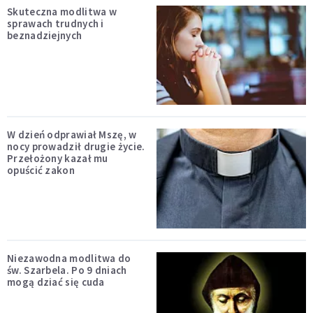
Skuteczna modlitwa w
sprawach trudnych i
beznadziejnych
W dzień odprawiał Mszę, w
nocy prowadził drugie życie.
Przełożony kazał mu
opuścić zakon
Niezawodna modlitwa do
św. Szarbela. Po 9 dniach
mogą dziać się cuda