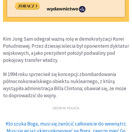
Kim Jong Sam odegrał ważną rolę w demokratyzacji Korei
Południowej. Przez dziesięciolecia był oponentem dyktatur
wojskowych, a jako prezydent położył podwaliny pod
pokojowy transfer władzy.
W 1994 roku sprzeciwił się koncepcji zbombardowania
północnokoreańskiego obiektu nuklearnego, z którą
wystąpiła administracja Billa Clintona; obawiał się, że może
to doprowadzić do wojny.
DEON.PL POLECA
Kto szuka Boga, musi się zwrócić całkowicie do wewnątrz.
Musi się wciąż ukierunkowywać na Boga, zawsze mieć Go