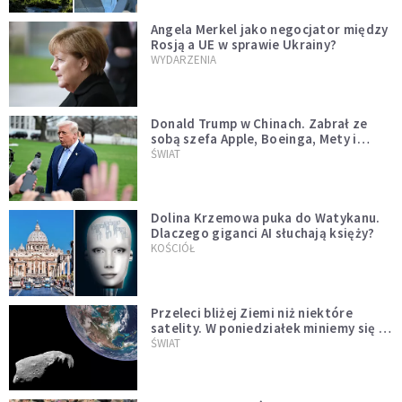
Angela Merkel jako negocjator między
Rosją a UE w sprawie Ukrainy?
WYDARZENIA
Donald Trump w Chinach. Zabrał ze
sobą szefa Apple, Boeinga, Mety i
Muska
ŚWIAT
Dolina Krzemowa puka do Watykanu.
Dlaczego giganci AI słuchają księży?
KOŚCIÓŁ
Przeleci bliżej Ziemi niż niektóre
satelity. W poniedziałek miniemy się z
asteroidą, która poprzedzi znacznie
ŚWIAT
większego "gościa"