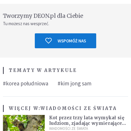
Tworzymy DEON.pl dla Ciebie
Tu możesz nas wesprzeć.
WSPOMÓŻ NAS
TEMATY W ARTYKULE
#korea południowa
#kim jong sam
WIĘCEJ W:
WIADOMOŚCI ZE ŚWIATA
Kot przez trzy lata wymykał się
ludziom, zjadając wymierające
kaczki. W końcu popełnił
WIADOMOŚCI ZE ŚWIATA