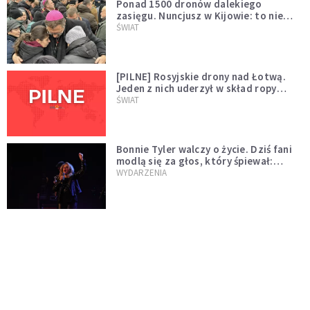
Ponad 1500 dronów dalekiego
zasięgu. Nuncjusz w Kijowie: to nie
wygląda na wolę zakończenia wojny
ŚWIAT
[PILNE] Rosyjskie drony nad Łotwą.
Jeden z nich uderzył w skład ropy
naftowej
ŚWIAT
Bonnie Tyler walczy o życie. Dziś fani
modlą się za głos, który śpiewał:
"Lord, help me"
WYDARZENIA