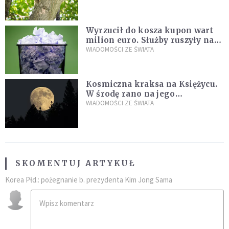
fatalny błąd
Wyrzucił do kosza kupon wart
milion euro. Służby ruszyły na
poszukiwania
WIADOMOŚCI ZE ŚWIATA
Kosmiczna kraksa na Księżycu.
W środę rano na jego
powierzchni dojdzie do
WIADOMOŚCI ZE ŚWIATA
niezwykłego zdarzenia
SKOMENTUJ ARTYKUŁ
Korea Płd.: pożegnanie b. prezydenta Kim Jong Sama