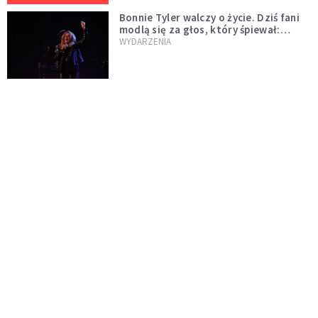
Bonnie Tyler walczy o życie. Dziś fani
modlą się za głos, który śpiewał:
"Lord, help me"
WYDARZENIA