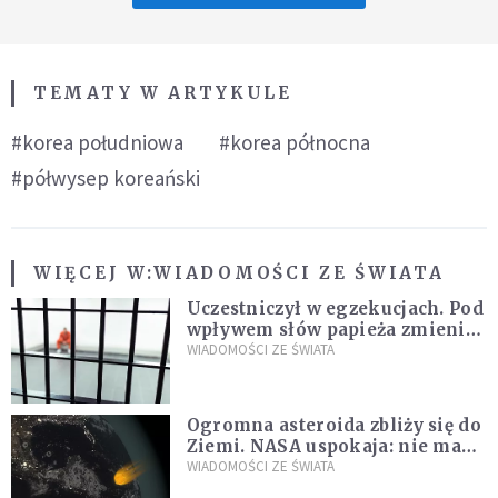
TEMATY W ARTYKULE
#korea południowa
#korea północna
#półwysep koreański
WIĘCEJ W:
WIADOMOŚCI ZE ŚWIATA
Uczestniczył w egzekucjach. Pod
wpływem słów papieża zmienił
zdanie
WIADOMOŚCI ZE ŚWIATA
Ogromna asteroida zbliży się do
Ziemi. NASA uspokaja: nie ma
zagrożenia
WIADOMOŚCI ZE ŚWIATA