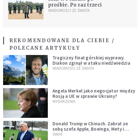
prośbie. Po raz trzeci
WIADOMOŚCI ZE ŚWIATA
REKOMENDOWANE DLA CIEBIE /
POLECANE ARTYKUŁY
Tragiczny finał górskiej wyprawy.
Diakon zginął w ataku niedźwiedzia
WIADOMOŚCI ZE ŚWIATA
Angela Merkel jako negocjator między
Rosją a UE w sprawie Ukrainy?
WYDARZENIA
Donald Trump w Chinach. Zabrał ze
sobą szefa Apple, Boeinga, Mety i
Muska
ŚWIAT