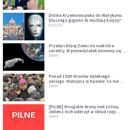
Dolina Krzemowa puka do Watykanu.
Dlaczego giganci AI słuchają księży?
KOŚCIÓŁ
Przeleci bliżej Ziemi niż niektóre
satelity. W poniedziałek miniemy się z
asteroidą, która poprzedzi znacznie
ŚWIAT
większego "gościa"
Ponad 1500 dronów dalekiego
zasięgu. Nuncjusz w Kijowie: to nie
wygląda na wolę zakończenia wojny
ŚWIAT
[PILNE] Rosyjskie drony nad Łotwą.
Jeden z nich uderzył w skład ropy
naftowej
ŚWIAT