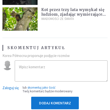
Kot przez trzy lata wymykał się
ludziom, zjadając wymierające
kaczki. W końcu popełnił
WIADOMOŚCI ZE ŚWIATA
fatalny błąd
SKOMENTUJ ARTYKUŁ
Korea Północna proponuje podjęcie rozmów
Zaloguj się
lub
skomentuj jako Gość
Twój komentarz będzie moderowany
DODAJ KOMENTARZ