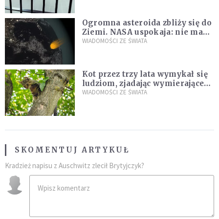
Ogromna asteroida zbliży się do
Ziemi. NASA uspokaja: nie ma
zagrożenia
WIADOMOŚCI ZE ŚWIATA
Kot przez trzy lata wymykał się
ludziom, zjadając wymierające
kaczki. W końcu popełnił
WIADOMOŚCI ZE ŚWIATA
fatalny błąd
SKOMENTUJ ARTYKUŁ
Kradzież napisu z Auschwitz zlecił Brytyjczyk?