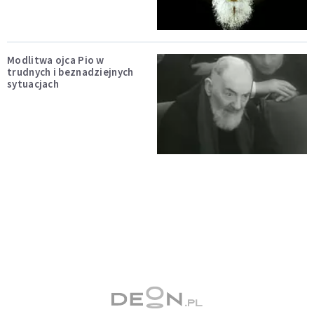
Modlitwa ojca Pio w
trudnych i beznadziejnych
sytuacjach