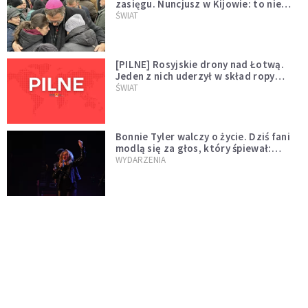
zasięgu. Nuncjusz w Kijowie: to nie
wygląda na wolę zakończenia wojny
ŚWIAT
[PILNE] Rosyjskie drony nad Łotwą.
Jeden z nich uderzył w skład ropy
naftowej
ŚWIAT
Bonnie Tyler walczy o życie. Dziś fani
modlą się za głos, który śpiewał:
"Lord, help me"
WYDARZENIA