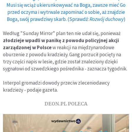
Musi się wciąż ukierunkowywać na Boga, zawsze mieć Go
przed oczyma i wytrwale zapominać o sobie, aż znajdzie
Boga, swój prawdziwy skarb. (Sprawdź:
Rozwój duchowy
)
Według "Sunday Mirror" plan ten nie udał się, ponieważ
złodzieje wpadli w panikę z powodu policyjnej akcji
zarządzonej w Polsce
w reakcji na międzynarodowe
oburzenie z powodu kradzieży. Gang porzucił pocięty na
trzy części napis w lesie, gdzie został znaleziony dzięki
sygnałowi od szwedzkiego pośrednika - zaznacza tygodnik.
Interpol gromadzi dowody przeciw zleceniodawcy
kradzieży - podaje gazeta.
DEON.PL POLECA