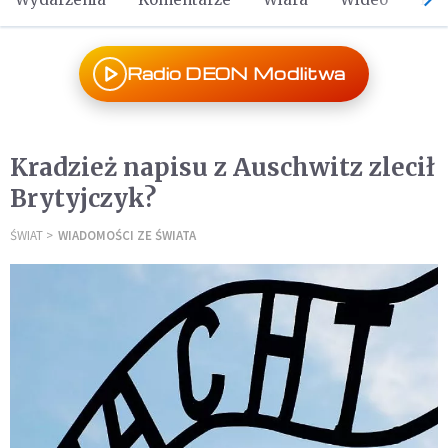
Radio DEON Modlitwa
Kradzież napisu z Auschwitz zlecił
Brytyjczyk?
ŚWIAT
WIADOMOŚCI ZE ŚWIATA