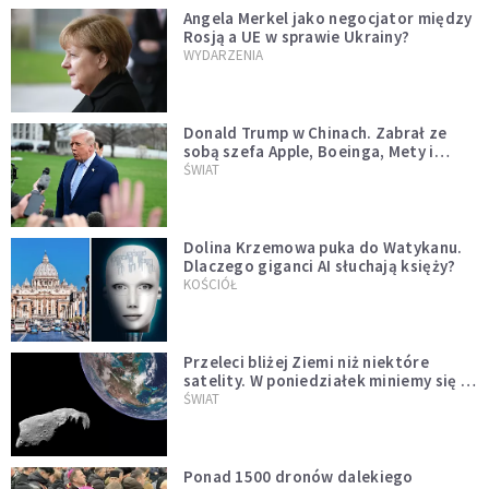
Angela Merkel jako negocjator między
Rosją a UE w sprawie Ukrainy?
WYDARZENIA
Donald Trump w Chinach. Zabrał ze
sobą szefa Apple, Boeinga, Mety i
Muska
ŚWIAT
Dolina Krzemowa puka do Watykanu.
Dlaczego giganci AI słuchają księży?
KOŚCIÓŁ
Przeleci bliżej Ziemi niż niektóre
satelity. W poniedziałek miniemy się z
asteroidą, która poprzedzi znacznie
ŚWIAT
większego "gościa"
Ponad 1500 dronów dalekiego