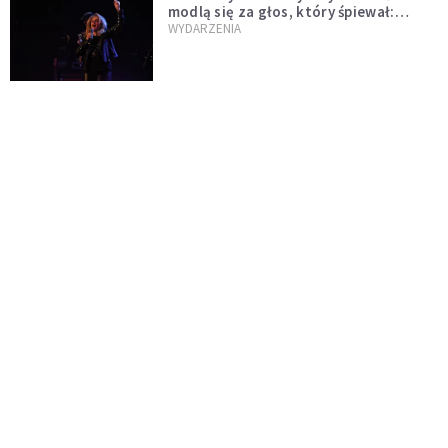
modlą się za głos, który śpiewał:
"Lord, help me"
WYDARZENIA