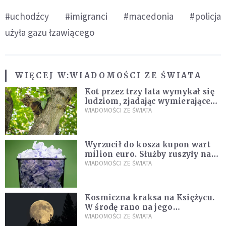
#uchodźcy
#imigranci
#macedonia
#policja
użyła gazu łzawiącego
WIĘCEJ W:
WIADOMOŚCI ZE ŚWIATA
Kot przez trzy lata wymykał się
ludziom, zjadając wymierające
kaczki. W końcu popełnił
WIADOMOŚCI ZE ŚWIATA
fatalny błąd
Wyrzucił do kosza kupon wart
milion euro. Służby ruszyły na
poszukiwania
WIADOMOŚCI ZE ŚWIATA
Kosmiczna kraksa na Księżycu.
W środę rano na jego
powierzchni dojdzie do
WIADOMOŚCI ZE ŚWIATA