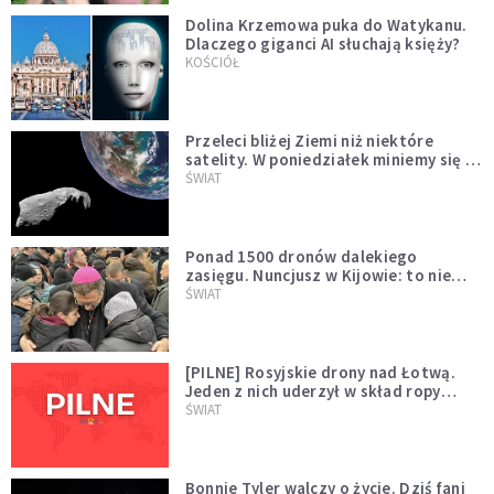
Dolina Krzemowa puka do Watykanu.
Dlaczego giganci AI słuchają księży?
KOŚCIÓŁ
Przeleci bliżej Ziemi niż niektóre
satelity. W poniedziałek miniemy się z
asteroidą, która poprzedzi znacznie
ŚWIAT
większego "gościa"
Ponad 1500 dronów dalekiego
zasięgu. Nuncjusz w Kijowie: to nie
wygląda na wolę zakończenia wojny
ŚWIAT
[PILNE] Rosyjskie drony nad Łotwą.
Jeden z nich uderzył w skład ropy
naftowej
ŚWIAT
Bonnie Tyler walczy o życie. Dziś fani