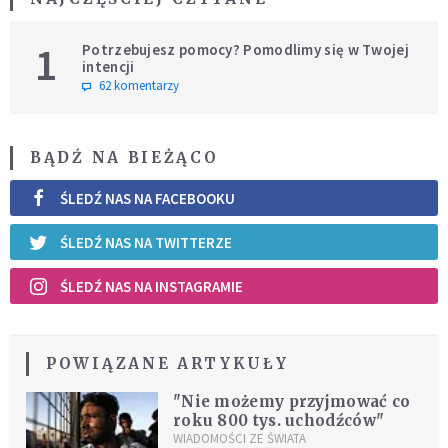
1
Potrzebujesz pomocy? Pomodlimy się w Twojej
intencji
62 komentarzy
BĄDŹ NA BIEŻĄCO
ŚLEDŹ NAS NA FACEBOOKU
ŚLEDŹ NAS NA TWITTERZE
ŚLEDŹ NAS NA INSTAGRAMIE
POWIĄZANE ARTYKUŁY
"Nie możemy przyjmować co
roku 800 tys. uchodźców"
WIADOMOŚCI ZE ŚWIATA