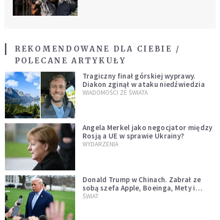
REKOMENDOWANE DLA CIEBIE /
POLECANE ARTYKUŁY
Tragiczny finał górskiej wyprawy.
Diakon zginął w ataku niedźwiedzia
WIADOMOŚCI ZE ŚWIATA
Angela Merkel jako negocjator między
Rosją a UE w sprawie Ukrainy?
WYDARZENIA
Donald Trump w Chinach. Zabrał ze
sobą szefa Apple, Boeinga, Mety i
Muska
ŚWIAT