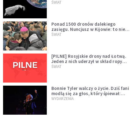
asteroidą, która poprzedzi znacznie
ŚWIAT
większego "gościa"
Ponad 1500 dronów dalekiego
zasięgu. Nuncjusz w Kijowie: to nie
wygląda na wolę zakończenia wojny
ŚWIAT
[PILNE] Rosyjskie drony nad Łotwą.
Jeden z nich uderzył w skład ropy
naftowej
ŚWIAT
Bonnie Tyler walczy o życie. Dziś fani
modlą się za głos, który śpiewał:
"Lord, help me"
WYDARZENIA