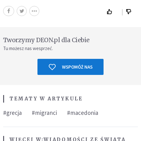
Tworzymy DEON.pl dla Ciebie
Tu możesz nas wesprzeć.
WSPOMÓŻ NAS
TEMATY W ARTYKULE
#grecja
#migranci
#macedonia
WIĘCEJ W:
WIADOMOŚCI ZE ŚWIATA