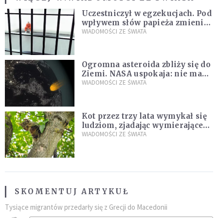
Uczestniczył w egzekucjach. Pod
wpływem słów papieża zmienił
zdanie
WIADOMOŚCI ZE ŚWIATA
Ogromna asteroida zbliży się do
Ziemi. NASA uspokaja: nie ma
zagrożenia
WIADOMOŚCI ZE ŚWIATA
Kot przez trzy lata wymykał się
ludziom, zjadając wymierające
kaczki. W końcu popełnił
WIADOMOŚCI ZE ŚWIATA
fatalny błąd
SKOMENTUJ ARTYKUŁ
Tysiące migrantów przedarły się z Grecji do Macedonii