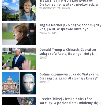
Tragiczny finał górskiej wyprawy.
Diakon zginął w ataku niedźwiedzia
WIADOMOŚCI ZE ŚWIATA
Angela Merkel jako negocjator między
Rosją a UE w sprawie Ukrainy?
WYDARZENIA
Donald Trump w Chinach. Zabrał ze
sobą szefa Apple, Boeinga, Mety i
Muska
ŚWIAT
Dolina Krzemowa puka do Watykanu.
Dlaczego giganci AI słuchają księży?
KOŚCIÓŁ
Przeleci bliżej Ziemi niż niektóre
satelity. W poniedziałek miniemy się z