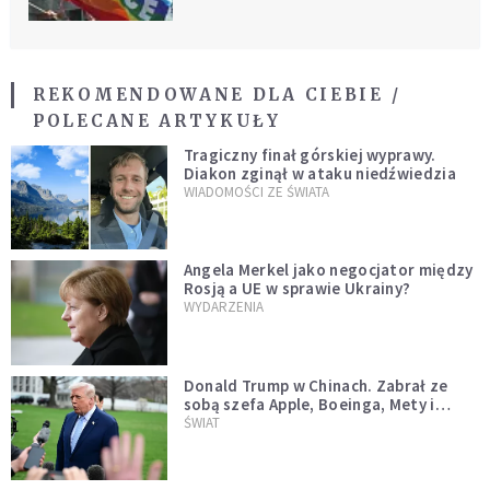
REKOMENDOWANE DLA CIEBIE /
POLECANE ARTYKUŁY
Tragiczny finał górskiej wyprawy.
Diakon zginął w ataku niedźwiedzia
WIADOMOŚCI ZE ŚWIATA
Angela Merkel jako negocjator między
Rosją a UE w sprawie Ukrainy?
WYDARZENIA
Donald Trump w Chinach. Zabrał ze
sobą szefa Apple, Boeinga, Mety i
Muska
ŚWIAT