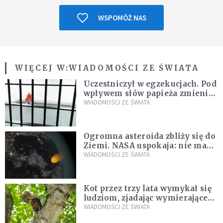
WSPOMÓŻ NAS
WIĘCEJ W:
WIADOMOŚCI ZE ŚWIATA
Uczestniczył w egzekucjach. Pod
wpływem słów papieża zmienił
zdanie
WIADOMOŚCI ZE ŚWIATA
Ogromna asteroida zbliży się do
Ziemi. NASA uspokaja: nie ma
zagrożenia
WIADOMOŚCI ZE ŚWIATA
Kot przez trzy lata wymykał się
ludziom, zjadając wymierające
kaczki. W końcu popełnił
WIADOMOŚCI ZE ŚWIATA
fatalny błąd