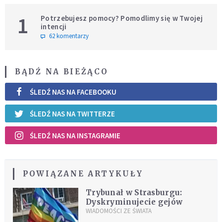
1
Potrzebujesz pomocy? Pomodlimy się w Twojej
intencji
62 komentarzy
BĄDŹ NA BIEŻĄCO
ŚLEDŹ NAS NA FACEBOOKU
ŚLEDŹ NAS NA TWITTERZE
ŚLEDŹ NAS NA INSTAGRAMIE
POWIĄZANE ARTYKUŁY
Trybunał w Strasburgu:
Dyskryminujecie gejów
WIADOMOŚCI ZE ŚWIATA