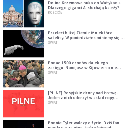
Dolina Krzemowa puka do Watykanu.
Dlaczego giganci AI słuchają księży?
KOŚCIÓŁ
Przeleci bliżej Ziemi niż niektóre
satelity. W poniedziałek miniemy się z
asteroidą, która poprzedzi znacznie
ŚWIAT
większego "gościa"
Ponad 1500 dronów dalekiego
zasięgu. Nuncjusz w Kijowie: to nie
wygląda na wolę zakończenia wojny
ŚWIAT
[PILNE] Rosyjskie drony nad Łotwą.
Jeden z nich uderzył w skład ropy
naftowej
ŚWIAT
Bonnie Tyler walczy o życie. Dziś fani
modlą się za głos, który śpiewał: