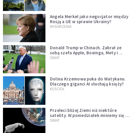
Angela Merkel jako negocjator między
Rosją a UE w sprawie Ukrainy?
WYDARZENIA
Donald Trump w Chinach. Zabrał ze
sobą szefa Apple, Boeinga, Mety i
Muska
ŚWIAT
Dolina Krzemowa puka do Watykanu.
Dlaczego giganci AI słuchają księży?
KOŚCIÓŁ
Przeleci bliżej Ziemi niż niektóre
satelity. W poniedziałek miniemy się z
asteroidą, która poprzedzi znacznie
ŚWIAT
większego "gościa"