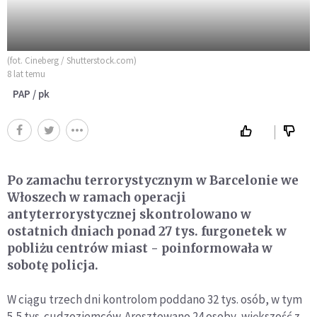
(fot. Cineberg / Shutterstock.com)
8 lat temu
PAP / pk
Po zamachu terrorystycznym w Barcelonie we
Włoszech w ramach operacji
antyterrorystycznej skontrolowano w
ostatnich dniach ponad 27 tys. furgonetek w
pobliżu centrów miast - poinformowała w
sobotę policja.
W ciągu trzech dni kontrolom poddano 32 tys. osób, w tym
5,5 tys. cudzoziemców. Aresztowano 24 osoby, większość z