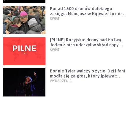
Ponad 1500 dronów dalekiego
zasięgu. Nuncjusz w Kijowie: to nie
wygląda na wolę zakończenia wojny
ŚWIAT
[PILNE] Rosyjskie drony nad Łotwą.
Jeden z nich uderzył w skład ropy
naftowej
ŚWIAT
Bonnie Tyler walczy o życie. Dziś fani
modlą się za głos, który śpiewał:
"Lord, help me"
WYDARZENIA