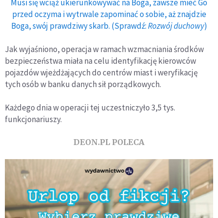
Musi się wciąż ukierunkowywać na Boga, zawsze mieć Go
przed oczyma i wytrwale zapominać o sobie, aż znajdzie
Boga, swój prawdziwy skarb. (Sprawdź:
Rozwój duchowy
)
Jak wyjaśniono, operacja w ramach wzmacniania środków
bezpieczeństwa miała na celu identyfikację kierowców
pojazdów wjeżdżających do centrów miast i weryfikację
tych osób w banku danych sił porządkowych.
Każdego dnia w operacji tej uczestniczyło 3,5 tys.
funkcjonariuszy.
DEON.PL POLECA