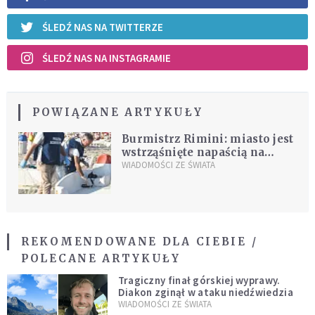
ŚLEDŹ NAS NA TWITTERZE
ŚLEDŹ NAS NA INSTAGRAMIE
POWIĄZANE ARTYKUŁY
Burmistrz Rimini: miasto jest
wstrząśnięte napaścią na
polskich turystów
WIADOMOŚCI ZE ŚWIATA
REKOMENDOWANE DLA CIEBIE /
POLECANE ARTYKUŁY
Tragiczny finał górskiej wyprawy.
Diakon zginął w ataku niedźwiedzia
WIADOMOŚCI ZE ŚWIATA