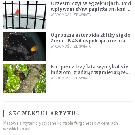
Uczestniczył w egzekucjach. Pod
wpływem słów papieża zmienił
zdanie
WIADOMOŚCI ZE ŚWIATA
Ogromna asteroida zbliży się do
Ziemi. NASA uspokaja: nie ma
zagrożenia
WIADOMOŚCI ZE ŚWIATA
Kot przez trzy lata wymykał się
ludziom, zjadając wymierające
kaczki. W końcu popełnił
WIADOMOŚCI ZE ŚWIATA
fatalny błąd
SKOMENTUJ ARTYKUŁ
Masowe antyterrorystyczne kontrole furgonetek w centrach
włoskich miast