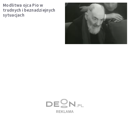
Modlitwa ojca Pio w
trudnych i beznadziejnych
sytuacjach