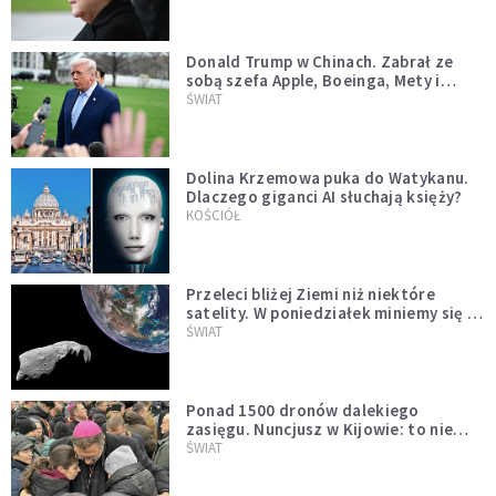
Donald Trump w Chinach. Zabrał ze
sobą szefa Apple, Boeinga, Mety i
Muska
ŚWIAT
Dolina Krzemowa puka do Watykanu.
Dlaczego giganci AI słuchają księży?
KOŚCIÓŁ
Przeleci bliżej Ziemi niż niektóre
satelity. W poniedziałek miniemy się z
asteroidą, która poprzedzi znacznie
ŚWIAT
większego "gościa"
Ponad 1500 dronów dalekiego
zasięgu. Nuncjusz w Kijowie: to nie
wygląda na wolę zakończenia wojny
ŚWIAT