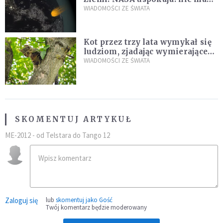
zagrożenia
WIADOMOŚCI ZE ŚWIATA
Kot przez trzy lata wymykał się
ludziom, zjadając wymierające
kaczki. W końcu popełnił
WIADOMOŚCI ZE ŚWIATA
fatalny błąd
SKOMENTUJ ARTYKUŁ
ME-2012 - od Telstara do Tango 12
Zaloguj się
lub
skomentuj jako Gość
Twój komentarz będzie moderowany