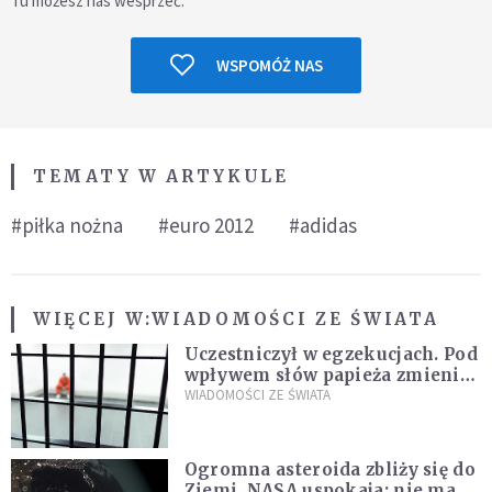
Tu możesz nas wesprzeć.
WSPOMÓŻ NAS
TEMATY W ARTYKULE
#piłka nożna
#euro 2012
#adidas
WIĘCEJ W:
WIADOMOŚCI ZE ŚWIATA
Uczestniczył w egzekucjach. Pod
wpływem słów papieża zmienił
zdanie
WIADOMOŚCI ZE ŚWIATA
Ogromna asteroida zbliży się do
Ziemi. NASA uspokaja: nie ma