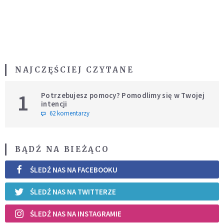
NAJCZĘŚCIEJ CZYTANE
1
Potrzebujesz pomocy? Pomodlimy się w Twojej
intencji
62 komentarzy
BĄDŹ NA BIEŻĄCO
ŚLEDŹ NAS NA FACEBOOKU
ŚLEDŹ NAS NA TWITTERZE
ŚLEDŹ NAS NA INSTAGRAMIE