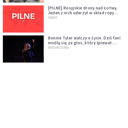
[PILNE] Rosyjskie drony nad Łotwą.
Jeden z nich uderzył w skład ropy
naftowej
ŚWIAT
Bonnie Tyler walczy o życie. Dziś fani
modlą się za głos, który śpiewał:
"Lord, help me"
WYDARZENIA