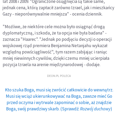
lat 2008 i 2009. "Ograniczone osiągnięcia są takie same,
jednak cena, którą zapłacił zarówno Izrael, jak i mieszkańcy
Gazy - nieporównywalnie mniejsza" - ocenia dziennik.
"Możliwe, że niektóre cele można było osiągnąć drogą
dyplomatyczną, i szkoda, że ta opcja nie była badana" -
zaznacza "Haarec". "Jednak po podjęciu decyzji o operacji
wojskowej rząd premiera Benjamina Netanjahu wykazał
względną powściągliwość", tym razem zabijając i raniąc
mniej niewinnych cywilów, dzięki czemu mniej ucierpiała
pozycja Izraela na arenie międzynarodowej - dodaje.
DEON.PL POLECA
Kto szuka Boga, musi się zwrócić całkowicie do wewnątrz.
Musi się wciąż ukierunkowywać na Boga, zawsze mieć Go
przed oczyma i wytrwale zapominać o sobie, aż znajdzie
Boga, swój prawdziwy skarb. (Sprawdź:
Rozwój duchowy
)