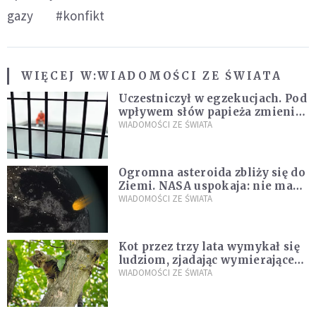
gazy
#konfikt
WIĘCEJ W:
WIADOMOŚCI ZE ŚWIATA
Uczestniczył w egzekucjach. Pod
wpływem słów papieża zmienił
zdanie
WIADOMOŚCI ZE ŚWIATA
Ogromna asteroida zbliży się do
Ziemi. NASA uspokaja: nie ma
zagrożenia
WIADOMOŚCI ZE ŚWIATA
Kot przez trzy lata wymykał się
ludziom, zjadając wymierające
kaczki. W końcu popełnił
WIADOMOŚCI ZE ŚWIATA
fatalny błąd