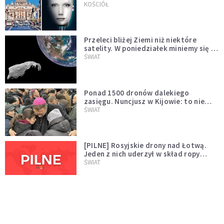
KOŚCIÓŁ
Przeleci bliżej Ziemi niż niektóre
satelity. W poniedziałek miniemy się z
asteroidą, która poprzedzi znacznie
ŚWIAT
większego "gościa"
Ponad 1500 dronów dalekiego
zasięgu. Nuncjusz w Kijowie: to nie
wygląda na wolę zakończenia wojny
ŚWIAT
[PILNE] Rosyjskie drony nad Łotwą.
Jeden z nich uderzył w skład ropy
naftowej
ŚWIAT
Bonnie Tyler walczy o życie. Dziś fani
modlą się za głos, który śpiewał:
"Lord, help me"
WYDARZENIA