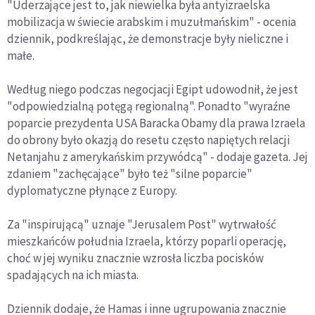
"Uderzające jest to, jak niewielka była antyizraelska
mobilizacja w świecie arabskim i muzułmańskim" - ocenia
dziennik, podkreślając, że demonstracje były nieliczne i
małe.
Według niego podczas negocjacji Egipt udowodnił, że jest
"odpowiedzialną potęgą regionalną". Ponadto "wyraźne
poparcie prezydenta USA Baracka Obamy dla prawa Izraela
do obrony było okazją do resetu często napiętych relacji
Netanjahu z amerykańskim przywódcą" - dodaje gazeta. Jej
zdaniem "zachęcające" było też "silne poparcie"
dyplomatyczne płynące z Europy.
Za "inspirującą" uznaje "Jerusalem Post" wytrwałość
mieszkańców południa Izraela, którzy poparli operację,
choć w jej wyniku znacznie wzrosła liczba pocisków
spadających na ich miasta.
Dziennik dodaje, że Hamas i inne ugrupowania znacznie