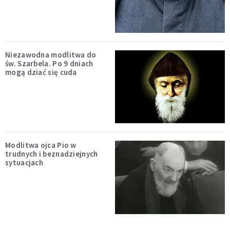
Niezawodna modlitwa do
św. Szarbela. Po 9 dniach
mogą dziać się cuda
Modlitwa ojca Pio w
trudnych i beznadziejnych
sytuacjach