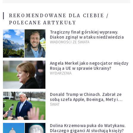
REKOMENDOWANE DLA CIEBIE /
POLECANE ARTYKUŁY
Tragiczny finał górskiej wyprawy.
Diakon zginął w ataku niedźwiedzia
WIADOMOŚCI ZE ŚWIATA
Angela Merkel jako negocjator między
Rosją a UE w sprawie Ukrainy?
WYDARZENIA
Donald Trump w Chinach. Zabrał ze
sobą szefa Apple, Boeinga, Mety i
Muska
ŚWIAT
Dolina Krzemowa puka do Watykanu.
Dlaczego giganci AI słuchają księży?