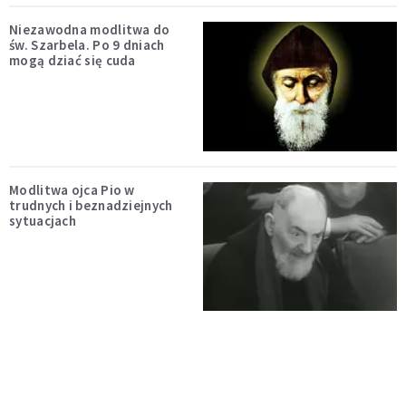
Niezawodna modlitwa do
św. Szarbela. Po 9 dniach
mogą dziać się cuda
Modlitwa ojca Pio w
trudnych i beznadziejnych
sytuacjach