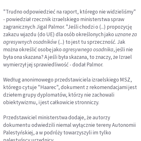
"Trudno odpowiedzieć na raport, którego nie widzieliśmy"
- powiedział rzecznik izraelskiego ministerstwa spraw
zagranicznych Jigal Palmor. "Jeśli chodzi o (...) propozycję
zakazu wjazdu (do UE) dla osób określonych jako
uznane za
agresywnych osadników
(...) to jest tu sprzeczność. Jak
można określić osobę jako
agresywnego osadnika
, jeśli nie
była ona skazana? A jeśli była skazana, to znaczy, że Izrael
wymierzył jej sprawiedliwość - dodał Palmor.
Według anonimowego przedstawiciela izraelskiego MSZ,
którego cytuje "Haarec", dokument z rekomendacjami jest
dziełem grupy dyplomatów, którzy nie zachowali
obiektywizmu, i jest całkowicie stronniczy.
Przedstawiciel ministerstwa dodaje, że autorzy
dokumentu odwiedzili niemal wyłącznie tereny Autonomii
Palestyńskiej, a w podróży towarzyszyli im tylko
palestyńscy urzędnicy.