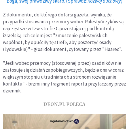
Boga, swój prawdziwy skarb. (Sprawdź:
Rozwój duchowy
)
Z dokumentu, do którego dotarła gazeta, wynika, że
przypadki stosowania przemocy wobec Palestyńczyków są
najczęstsze w tzw. strefie C pozostającej pod kontrolą
izraelską. Ich celem jest "zmuszenie palestyńskich
wspólnot, by opuściły tę strefę, aby poszerzyć osady
(żydowskie)" - głosi dokument, cytowany przez "Haarec".
"Jeśli wobec przemocy (stosowanej przez) osadników nie
zastosuje się działań zapobiegawczych, będzie ona w coraz
większym stopniu utrudniała obu stronom rozwiązanie
konfliktu" - brzmi inny fragment raportu przytaczany przez
dziennik.
DEON.PL POLECA