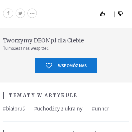
Tworzymy DEON.pl dla Ciebie
Tu możesz nas wesprzeć.
WSPOMÓŻ NAS
TEMATY W ARTYKULE
#białoruś
#uchodźcy z ukrainy
#unhcr