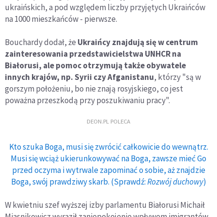
ukraińskich, a pod względem liczby przyjętych Ukraińców
na 1000 mieszkańców - pierwsze.
Bouchardy dodał, że
Ukraińcy znajdują się w centrum
zainteresowania przedstawicielstwa UNHCR na
Białorusi, ale pomoc otrzymują także obywatele
innych krajów, np. Syrii czy Afganistanu
, którzy "są w
gorszym położeniu, bo nie znają rosyjskiego, co jest
poważna przeszkodą przy poszukiwaniu pracy".
DEON.PL POLECA
Kto szuka Boga, musi się zwrócić całkowicie do wewnątrz.
Musi się wciąż ukierunkowywać na Boga, zawsze mieć Go
przed oczyma i wytrwale zapominać o sobie, aż znajdzie
Boga, swój prawdziwy skarb. (Sprawdź:
Rozwój duchowy
)
W kwietniu szef wyższej izby parlamentu Białorusi Michaił
Miasnikowicz wyraził zaniepokojenie wpływem imigrantów