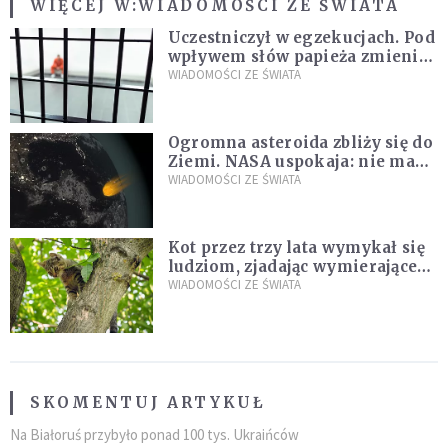
WIĘCEJ W:
WIADOMOŚCI ZE ŚWIATA
Uczestniczył w egzekucjach. Pod
wpływem słów papieża zmienił
zdanie
WIADOMOŚCI ZE ŚWIATA
Ogromna asteroida zbliży się do
Ziemi. NASA uspokaja: nie ma
zagrożenia
WIADOMOŚCI ZE ŚWIATA
Kot przez trzy lata wymykał się
ludziom, zjadając wymierające
kaczki. W końcu popełnił
WIADOMOŚCI ZE ŚWIATA
fatalny błąd
SKOMENTUJ ARTYKUŁ
Na Białoruś przybyło ponad 100 tys. Ukraińców