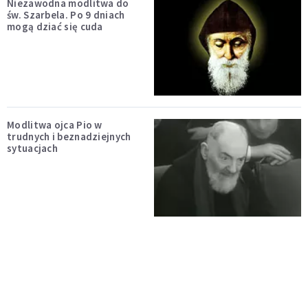
Niezawodna modlitwa do
św. Szarbela. Po 9 dniach
mogą dziać się cuda
Modlitwa ojca Pio w
trudnych i beznadziejnych
sytuacjach