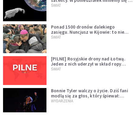
satelity. W poniedziałek miniemy się z
asteroidą, która poprzedzi znacznie
ŚWIAT
większego "gościa"
Ponad 1500 dronów dalekiego
zasięgu. Nuncjusz w Kijowie: to nie
wygląda na wolę zakończenia wojny
ŚWIAT
[PILNE] Rosyjskie drony nad Łotwą.
Jeden z nich uderzył w skład ropy
naftowej
ŚWIAT
Bonnie Tyler walczy o życie. Dziś fani
modlą się za głos, który śpiewał:
"Lord, help me"
WYDARZENIA