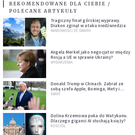
REKOMENDOWANE DLA CIEBIE /
POLECANE ARTYKUŁY
Tragiczny finał górskiej wyprawy.
Diakon zginął w ataku niedźwiedzia
WIADOMOŚCI ZE ŚWIATA
Angela Merkel jako negocjator między
Rosją a UE w sprawie Ukrainy?
WYDARZENIA
Donald Trump w Chinach. Zabrał ze
sobą szefa Apple, Boeinga, Mety i
Muska
ŚWIAT
Dolina Krzemowa puka do Watykanu.
Dlaczego giganci AI słuchają księży?
KOŚCIÓŁ