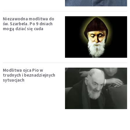
Niezawodna modlitwa do
św. Szarbela. Po 9 dniach
mogą dziać się cuda
Modlitwa ojca Pio w
trudnych i beznadziejnych
sytuacjach