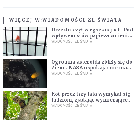
WIĘCEJ W:
WIADOMOŚCI ZE ŚWIATA
Uczestniczył w egzekucjach. Pod
wpływem słów papieża zmienił
zdanie
WIADOMOŚCI ZE ŚWIATA
Ogromna asteroida zbliży się do
Ziemi. NASA uspokaja: nie ma
zagrożenia
WIADOMOŚCI ZE ŚWIATA
Kot przez trzy lata wymykał się
ludziom, zjadając wymierające
kaczki. W końcu popełnił
WIADOMOŚCI ZE ŚWIATA
fatalny błąd