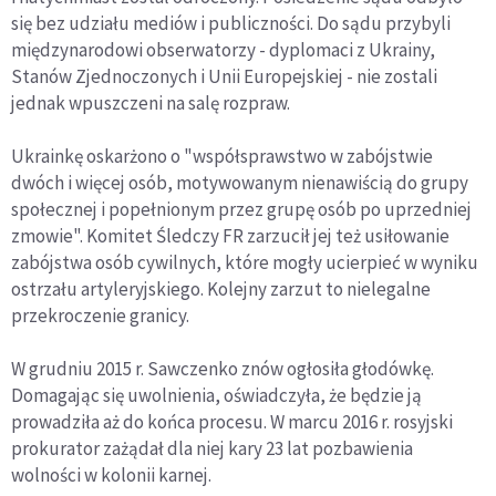
się bez udziału mediów i publiczności. Do sądu przybyli
międzynarodowi obserwatorzy - dyplomaci z Ukrainy,
Stanów Zjednoczonych i Unii Europejskiej - nie zostali
jednak wpuszczeni na salę rozpraw.
Ukrainkę oskarżono o "współsprawstwo w zabójstwie
dwóch i więcej osób, motywowanym nienawiścią do grupy
społecznej i popełnionym przez grupę osób po uprzedniej
zmowie". Komitet Śledczy FR zarzucił jej też usiłowanie
zabójstwa osób cywilnych, które mogły ucierpieć w wyniku
ostrzału artyleryjskiego. Kolejny zarzut to nielegalne
przekroczenie granicy.
W grudniu 2015 r. Sawczenko znów ogłosiła głodówkę.
Domagając się uwolnienia, oświadczyła, że będzie ją
prowadziła aż do końca procesu. W marcu 2016 r. rosyjski
prokurator zażądał dla niej kary 23 lat pozbawienia
wolności w kolonii karnej.