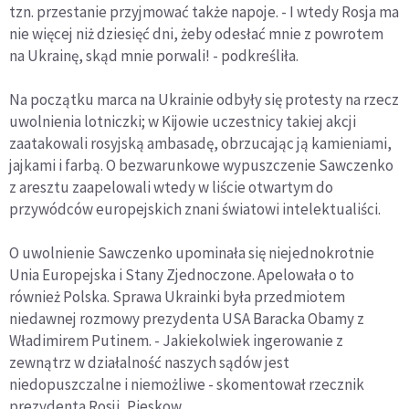
tzn. przestanie przyjmować także napoje. - I wtedy Rosja ma
nie więcej niż dziesięć dni, żeby odesłać mnie z powrotem
na Ukrainę, skąd mnie porwali! - podkreśliła.
Na początku marca na Ukrainie odbyły się protesty na rzecz
uwolnienia lotniczki; w Kijowie uczestnicy takiej akcji
zaatakowali rosyjską ambasadę, obrzucając ją kamieniami,
jajkami i farbą. O bezwarunkowe wypuszczenie Sawczenko
z aresztu zaapelowali wtedy w liście otwartym do
przywódców europejskich znani światowi intelektualiści.
O uwolnienie Sawczenko upominała się niejednokrotnie
Unia Europejska i Stany Zjednoczone. Apelowała o to
również Polska. Sprawa Ukrainki była przedmiotem
niedawnej rozmowy prezydenta USA Baracka Obamy z
Władimirem Putinem. - Jakiekolwiek ingerowanie z
zewnątrz w działalność naszych sądów jest
niedopuszczalne i niemożliwe - skomentował rzecznik
prezydenta Rosji, Pieskow.