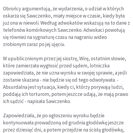
Obrońcy argumentują, że wydarzenia, o udział w których
oskarża się Sawczenko, miały miejsce w czasie, kiedy była
już ona w niewoli. Według adwokatów wskazują na to dane z
telefonów komórkowych Sawczenko. Adwokaci powołują
się również na sygnaturę czasu na nagraniu wideo
zrobionym zaraz po jej ujęciu.
W upublicznionym przez jej siostrę, Wirę, ostatnim słowie,
które zamierzała wygłosić przed sądem, lotniczka
zapowiedziała, że nie uzna wyroku w swojej sprawie, a jeśli
zostanie skazana - nie będzie się od tego odwoływała. -
Absurdalna jest sytuacja, kiedy ci, którzy porywają ludzi,
poddają ich torturom, potem jeszcze udają, że mają prawo
ich sądzić - napisała Sawczenko.
Zapowiedziała, że po ogłoszeniu wyroku będzie
kontynuowała prowadzoną od grudnia głodówkę jeszcze
przez dziesięć dni, a potem przejdzie na ścisłą głodówkę,