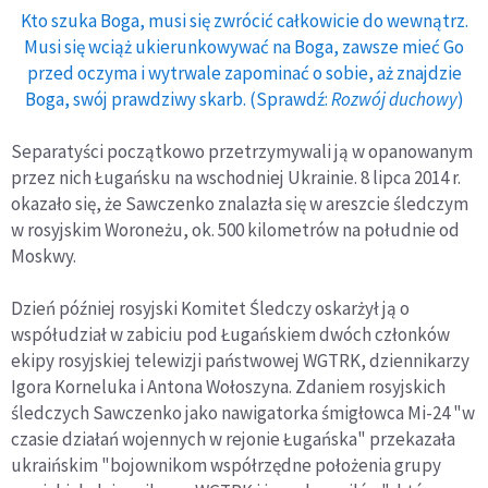
Kto szuka Boga, musi się zwrócić całkowicie do wewnątrz.
Musi się wciąż ukierunkowywać na Boga, zawsze mieć Go
przed oczyma i wytrwale zapominać o sobie, aż znajdzie
Boga, swój prawdziwy skarb. (Sprawdź:
Rozwój duchowy
)
Separatyści początkowo przetrzymywali ją w opanowanym
przez nich Ługańsku na wschodniej Ukrainie. 8 lipca 2014 r.
okazało się, że Sawczenko znalazła się w areszcie śledczym
w rosyjskim Woroneżu, ok. 500 kilometrów na południe od
Moskwy.
Dzień później rosyjski Komitet Śledczy oskarżył ją o
współudział w zabiciu pod Ługańskiem dwóch członków
ekipy rosyjskiej telewizji państwowej WGTRK, dziennikarzy
Igora Korneluka i Antona Wołoszyna. Zdaniem rosyjskich
śledczych Sawczenko jako nawigatorka śmigłowca Mi-24 "w
czasie działań wojennych w rejonie Ługańska" przekazała
ukraińskim "bojownikom współrzędne położenia grupy