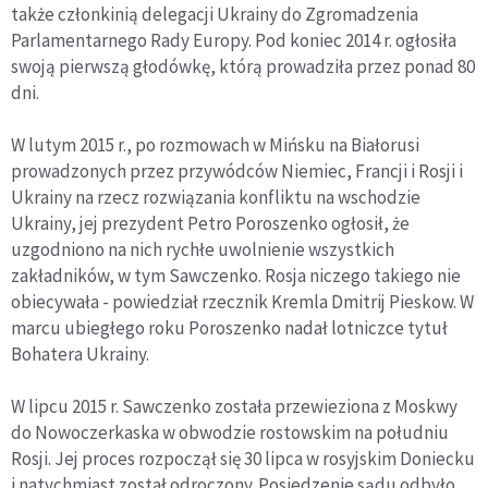
także członkinią delegacji Ukrainy do Zgromadzenia
Parlamentarnego Rady Europy. Pod koniec 2014 r. ogłosiła
swoją pierwszą głodówkę, którą prowadziła przez ponad 80
dni.
W lutym 2015 r., po rozmowach w Mińsku na Białorusi
prowadzonych przez przywódców Niemiec, Francji i Rosji i
Ukrainy na rzecz rozwiązania konfliktu na wschodzie
Ukrainy, jej prezydent Petro Poroszenko ogłosił, że
uzgodniono na nich rychłe uwolnienie wszystkich
zakładników, w tym Sawczenko. Rosja niczego takiego nie
obiecywała - powiedział rzecznik Kremla Dmitrij Pieskow. W
marcu ubiegłego roku Poroszenko nadał lotniczce tytuł
Bohatera Ukrainy.
W lipcu 2015 r. Sawczenko została przewieziona z Moskwy
do Nowoczerkaska w obwodzie rostowskim na południu
Rosji. Jej proces rozpoczął się 30 lipca w rosyjskim Doniecku
i natychmiast został odroczony. Posiedzenie sądu odbyło