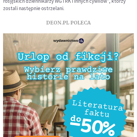
rosyjskich dziennikarzy WGTRK i innych cywilów", którzy
zostali następnie ostrzelani.
DEON.PL POLECA