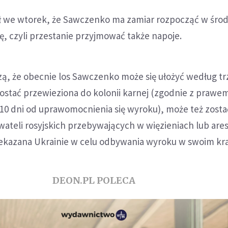
 we wtorek, że Sawczenko ma zamiar rozpocząć w środę
, czyli przestanie przyjmować także napoje.
zą, że obecnie los Sawczenko może się ułożyć według t
zostać przewieziona do kolonii karnej (zgodnie z praw
 10 dni od uprawomocnienia się wyroku), może też zosta
ateli rosyjskich przebywających w więzieniach lub are
zekazana Ukrainie w celu odbywania wyroku w swoim kra
DEON.PL POLECA