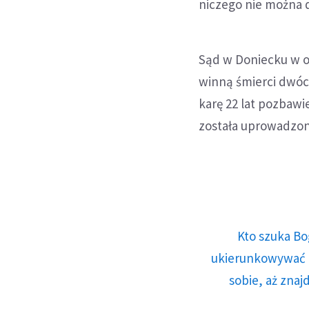
niczego nie można 
Sąd w Doniecku w o
winną śmierci dwóch
karę 22 lat pozbawi
została uprowadzon
Kto szuka Bo
ukierunkowywać n
sobie, aż znaj