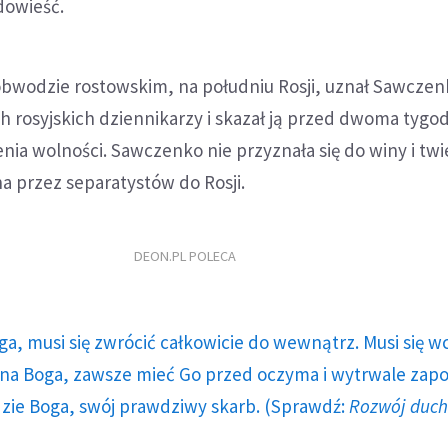
dowieść.
bwodzie rostowskim, na południu Rosji, uznał Sawczen
 rosyjskich dziennikarzy i skazał ją przed dwoma tygo
enia wolności. Sawczenko nie przyznała się do winy i twi
a przez separatystów do Rosji.
DEON.PL POLECA
ga, musi się zwrócić całkowicie do wewnątrz. Musi się w
a Boga, zawsze mieć Go przed oczyma i wytrwale zap
dzie Boga, swój prawdziwy skarb. (Sprawdź:
Rozwój duc