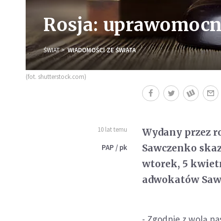
Rosja: uprawomocn
ŚWIAT
WIADOMOŚCI ZE ŚWIATA
(fot. shutterstock.com)
10 lat temu
Wydany przez ro
Sawczenko skaza
PAP / pk
wtorek, 5 kwiet
adwokatów Saw
- Zgodnie z wolą na