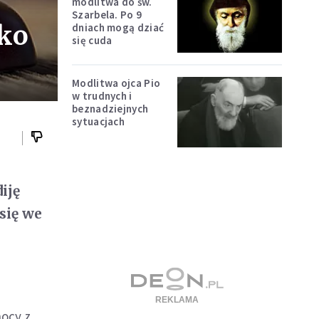
modlitwa do św.
Szarbela. Po 9
ko
dniach mogą dziać
się cuda
Modlitwa ojca Pio
w trudnych i
beznadziejnych
sytuacjach
iję
się we
nocy z