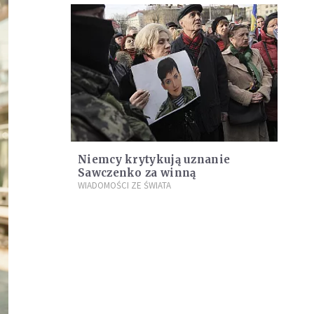
Niemcy krytykują uznanie
Sawczenko za winną
WIADOMOŚCI ZE ŚWIATA