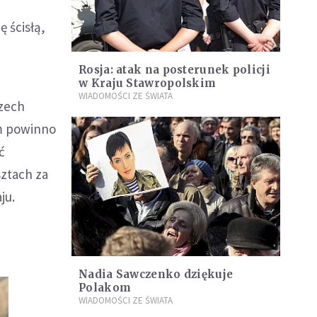
 ścisłą,
Rosja: atak na posterunek policji
w Kraju Stawropolskim
WIADOMOŚCI ZE ŚWIATA
rzech
em powinno
ć
sztach za
ju.
Nadia Sawczenko dziękuje
Polakom
WIADOMOŚCI ZE ŚWIATA