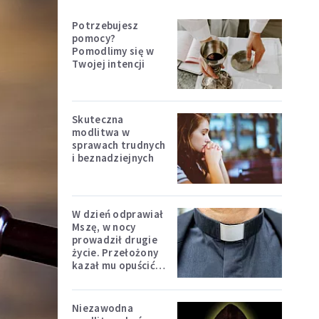
Potrzebujesz
pomocy?
Pomodlimy się w
Twojej intencji
Skuteczna
modlitwa w
sprawach trudnych
i beznadziejnych
W dzień odprawiał
Mszę, w nocy
prowadził drugie
życie. Przełożony
kazał mu opuścić
zakon
Niezawodna