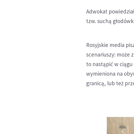
Adwokat powiedział
tzw. suchą głodówkę
Rosyjskie media pis
scenariuszy: może 
to nastąpić w ciągu
wymieniona na obyw
granicą, lub też pr