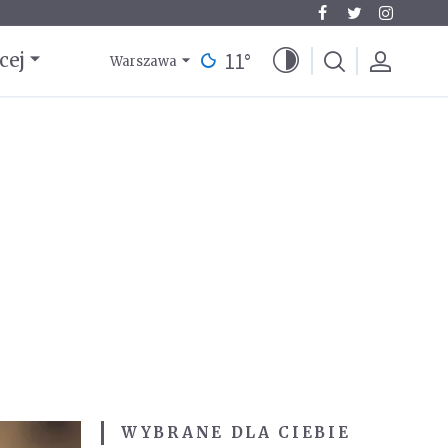
11
°
cej
Warszawa
WYBRANE DLA CIEBIE