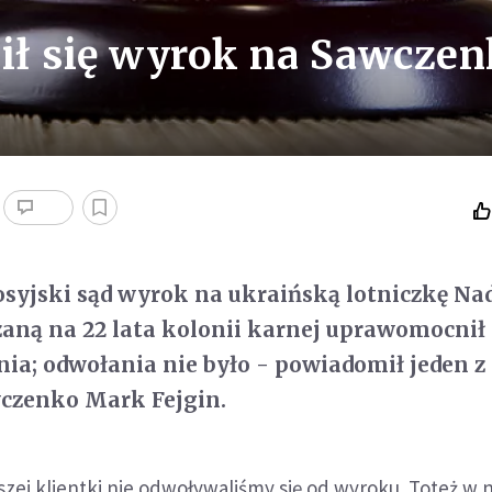
ił się wyrok na Sawczen
syjski sąd wyrok na ukraińską lotniczkę Nad
ną na 22 lata kolonii karnej uprawomocnił 
nia; odwołania nie było - powiadomił jeden z
czenko Mark Fejgin.
szej klientki nie odwoływaliśmy się od wyroku. Toteż w 