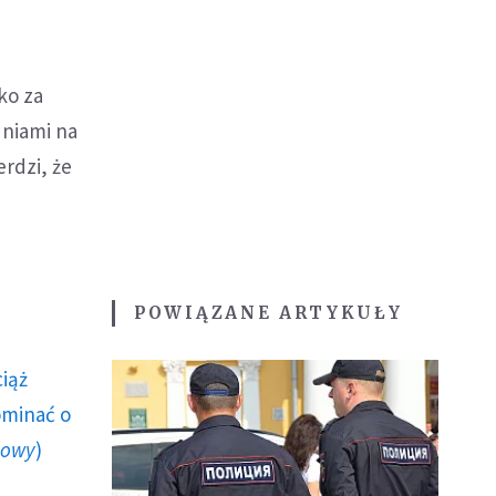
ko za
dniami na
erdzi, że
POWIĄZANE ARTYKUŁY
ciąż
ominać o
howy
)