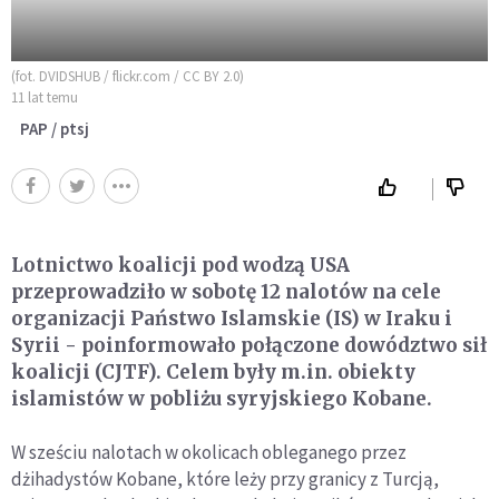
(fot. DVIDSHUB / flickr.com / CC BY 2.0)
11 lat temu
PAP / ptsj
Lotnictwo koalicji pod wodzą USA
przeprowadziło w sobotę 12 nalotów na cele
organizacji Państwo Islamskie (IS) w Iraku i
Syrii - poinformowało połączone dowództwo sił
koalicji (CJTF). Celem były m.in. obiekty
islamistów w pobliżu syryjskiego Kobane.
W sześciu nalotach w okolicach obleganego przez
dżihadystów Kobane, które leży przy granicy z Turcją,