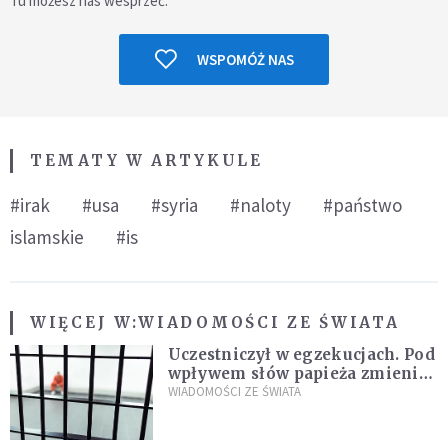
Tu możesz nas wesprzeć.
WSPOMÓŻ NAS
TEMATY W ARTYKULE
#irak
#usa
#syria
#naloty
#państwo
islamskie
#is
WIĘCEJ W:
WIADOMOŚCI ZE ŚWIATA
Uczestniczył w egzekucjach. Pod
wpływem słów papieża zmienił
zdanie
WIADOMOŚCI ZE ŚWIATA