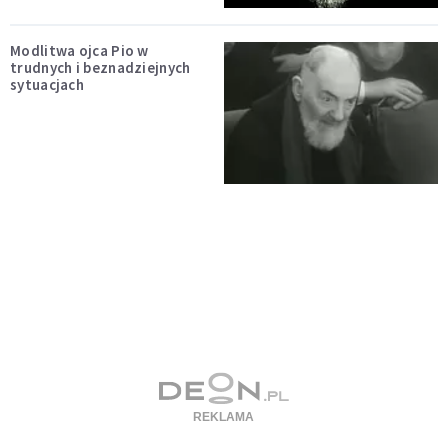
Modlitwa ojca Pio w
trudnych i beznadziejnych
sytuacjach