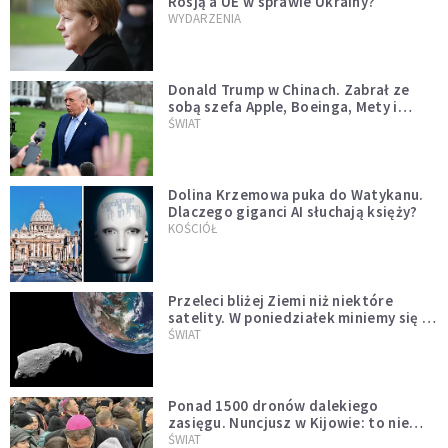
Rosją a UE w sprawie Ukrainy?
WYDARZENIA
Donald Trump w Chinach. Zabrał ze
sobą szefa Apple, Boeinga, Mety i
Muska
ŚWIAT
Dolina Krzemowa puka do Watykanu.
Dlaczego giganci AI słuchają księży?
KOŚCIÓŁ
Przeleci bliżej Ziemi niż niektóre
satelity. W poniedziałek miniemy się z
asteroidą, która poprzedzi znacznie
ŚWIAT
większego "gościa"
Ponad 1500 dronów dalekiego
zasięgu. Nuncjusz w Kijowie: to nie
wygląda na wolę zakończenia wojny
ŚWIAT