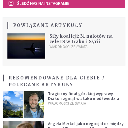
ŚLEDŹ NAS NA INSTAGRAMIE
POWIĄZANE ARTYKUŁY
Siły koalicji: 31 nalotów na
cele IS w Iraku i Syrii
WIADOMOŚCI ZE ŚWIATA
REKOMENDOWANE DLA CIEBIE /
POLECANE ARTYKUŁY
Tragiczny finał górskiej wyprawy.
Diakon zginął w ataku niedźwiedzia
WIADOMOŚCI ZE ŚWIATA
Angela Merkel jako negocjator między