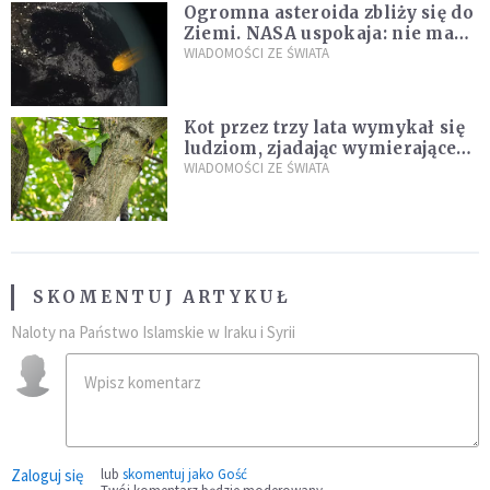
Ogromna asteroida zbliży się do
Ziemi. NASA uspokaja: nie ma
zagrożenia
WIADOMOŚCI ZE ŚWIATA
Kot przez trzy lata wymykał się
ludziom, zjadając wymierające
kaczki. W końcu popełnił
WIADOMOŚCI ZE ŚWIATA
fatalny błąd
SKOMENTUJ ARTYKUŁ
Naloty na Państwo Islamskie w Iraku i Syrii
Zaloguj się
lub
skomentuj jako Gość