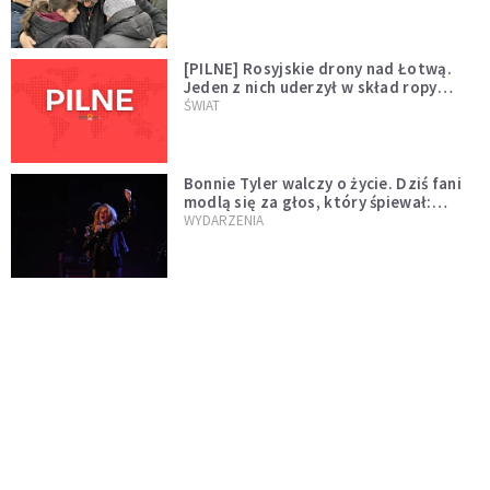
[PILNE] Rosyjskie drony nad Łotwą.
Jeden z nich uderzył w skład ropy
naftowej
ŚWIAT
Bonnie Tyler walczy o życie. Dziś fani
modlą się za głos, który śpiewał:
"Lord, help me"
WYDARZENIA