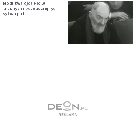
Modlitwa ojca Pio w
trudnych i beznadziejnych
sytuacjach