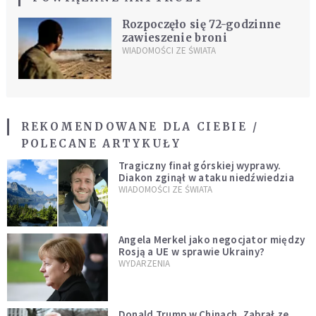
Rozpoczęło się 72-godzinne
zawieszenie broni
WIADOMOŚCI ZE ŚWIATA
REKOMENDOWANE DLA CIEBIE /
POLECANE ARTYKUŁY
Tragiczny finał górskiej wyprawy.
Diakon zginął w ataku niedźwiedzia
WIADOMOŚCI ZE ŚWIATA
Angela Merkel jako negocjator między
Rosją a UE w sprawie Ukrainy?
WYDARZENIA
Donald Trump w Chinach. Zabrał ze