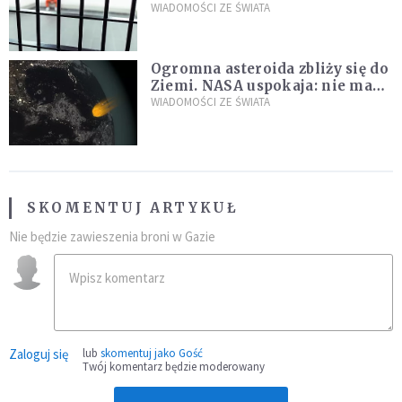
zdanie
WIADOMOŚCI ZE ŚWIATA
Ogromna asteroida zbliży się do
Ziemi. NASA uspokaja: nie ma
zagrożenia
WIADOMOŚCI ZE ŚWIATA
SKOMENTUJ ARTYKUŁ
Nie będzie zawieszenia broni w Gazie
Zaloguj się
lub
skomentuj jako Gość
Twój komentarz będzie moderowany