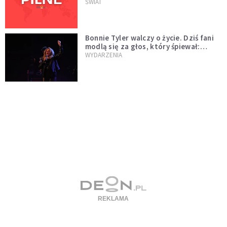
naftowej
ŚWIAT
Bonnie Tyler walczy o życie. Dziś fani
modlą się za głos, który śpiewał:
"Lord, help me"
WYDARZENIA