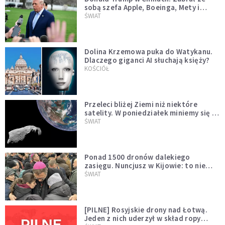
sobą szefa Apple, Boeinga, Mety i
Muska
ŚWIAT
Dolina Krzemowa puka do Watykanu.
Dlaczego giganci AI słuchają księży?
KOŚCIÓŁ
Przeleci bliżej Ziemi niż niektóre
satelity. W poniedziałek miniemy się z
asteroidą, która poprzedzi znacznie
ŚWIAT
większego "gościa"
Ponad 1500 dronów dalekiego
zasięgu. Nuncjusz w Kijowie: to nie
wygląda na wolę zakończenia wojny
ŚWIAT
[PILNE] Rosyjskie drony nad Łotwą.
Jeden z nich uderzył w skład ropy