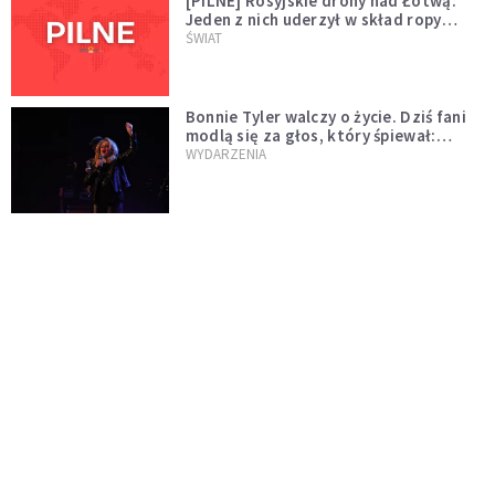
[PILNE] Rosyjskie drony nad Łotwą.
Jeden z nich uderzył w skład ropy
naftowej
ŚWIAT
Bonnie Tyler walczy o życie. Dziś fani
modlą się za głos, który śpiewał:
"Lord, help me"
WYDARZENIA