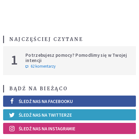
NAJCZĘŚCIEJ CZYTANE
1
Potrzebujesz pomocy? Pomodlimy się w Twojej
intencji
62 komentarzy
BĄDŹ NA BIEŻĄCO
ŚLEDŹ NAS NA FACEBOOKU
ŚLEDŹ NAS NA TWITTERZE
ŚLEDŹ NAS NA INSTAGRAMIE