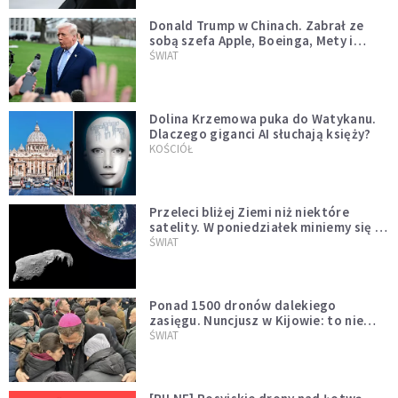
Donald Trump w Chinach. Zabrał ze
sobą szefa Apple, Boeinga, Mety i
Muska
ŚWIAT
Dolina Krzemowa puka do Watykanu.
Dlaczego giganci AI słuchają księży?
KOŚCIÓŁ
Przeleci bliżej Ziemi niż niektóre
satelity. W poniedziałek miniemy się z
asteroidą, która poprzedzi znacznie
ŚWIAT
większego "gościa"
Ponad 1500 dronów dalekiego
zasięgu. Nuncjusz w Kijowie: to nie
wygląda na wolę zakończenia wojny
ŚWIAT