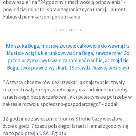
obowiązuje" na "24 godziny z możliwością odnowienia" -
powiedział minister spraw zagranicznych Francji Laurent
Fabius dziennikarzom po spotkaniu.
DEON.PL POLECA
Kto szuka Boga, musi się zwrócić całkowicie do wewnątrz.
Musi się wciąż ukierunkowywać na Boga, zawsze mieć Go
przed oczyma i wytrwale zapominać o sobie, aż znajdzie
Boga, swój prawdziwy skarb. (Sprawdź:
Rozwój duchowy
)
"Wszyscy chcemy również uzyskać jak najszybciej trwały
rozejm. Trwały rozejm, spełniający uzasadnione potrzeby
izraelskiego bezpieczeństwa, jak i palestyńskie potrzeby w
zakresie rozwoju społeczno-gospodarczego" - dodał.
12-godzinne zawieszenie broni w Strefie Gazy weszło w
życie o godz. 7 czasu polskiego; Izrael i Hamas zgodziły się
na to pod presją USA i Egiptu.