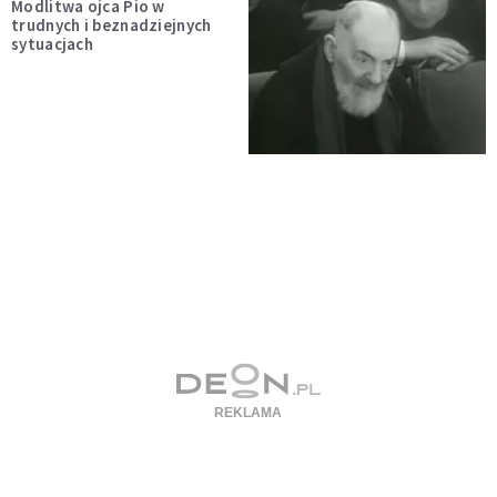
Modlitwa ojca Pio w
trudnych i beznadziejnych
sytuacjach