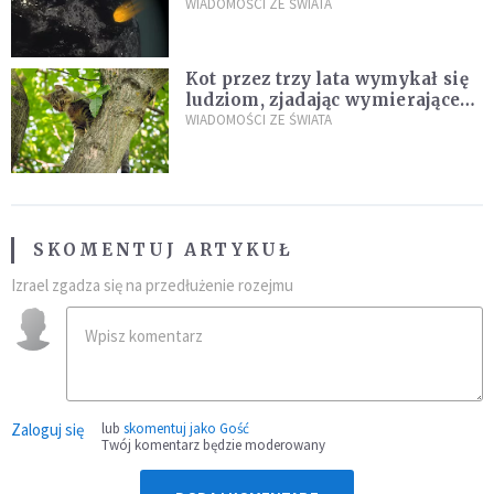
zagrożenia
WIADOMOŚCI ZE ŚWIATA
Kot przez trzy lata wymykał się
ludziom, zjadając wymierające
kaczki. W końcu popełnił
WIADOMOŚCI ZE ŚWIATA
fatalny błąd
SKOMENTUJ ARTYKUŁ
Izrael zgadza się na przedłużenie rozejmu
Zaloguj się
lub
skomentuj jako Gość
Twój komentarz będzie moderowany