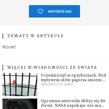
WSPOMÓŻ NAS
TEMATY W ARTYKULE
#izrael
WIĘCEJ W:
WIADOMOŚCI ZE ŚWIATA
Uczestniczył w egzekucjach. Pod
wpływem słów papieża zmienił
zdanie
WIADOMOŚCI ZE ŚWIATA
Ogromna asteroida zbliży się do
Ziemi. NASA uspokaja: nie ma