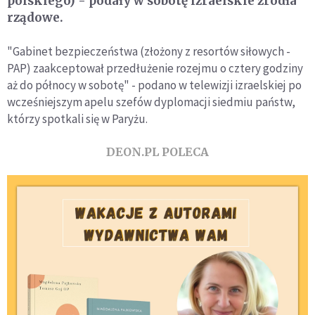
polskiego) - podały w sobotę izraelskie źródła
rządowe.
"Gabinet bezpieczeństwa (złożony z resortów siłowych -
PAP) zaakceptował przedłużenie rozejmu o cztery godziny
aż do północy w sobotę" - podano w telewizji izraelskiej po
wcześniejszym apelu szefów dyplomacji siedmiu państw,
którzy spotkali się w Paryżu.
DEON.PL POLECA