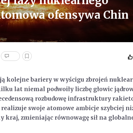
ej fazy nuklearnego
 Atomowa ofensywa Chin
ą kolejne bariery w wyścigu zbrojeń nuklea
kilku lat niemal podwoiły liczbę głowic jądro
ecedensową rozbudowę infrastruktury rakiet
realizuje swoje atomowe ambicje szybciej ni
y kraj, zmieniając równowagę sił na globaln
.