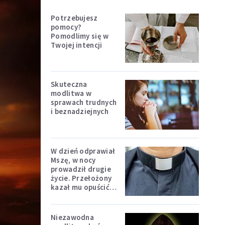
Potrzebujesz
pomocy?
Pomodlimy się w
Twojej intencji
Skuteczna
modlitwa w
sprawach trudnych
i beznadziejnych
W dzień odprawiał
Mszę, w nocy
prowadził drugie
życie. Przełożony
kazał mu opuścić
zakon
Niezawodna