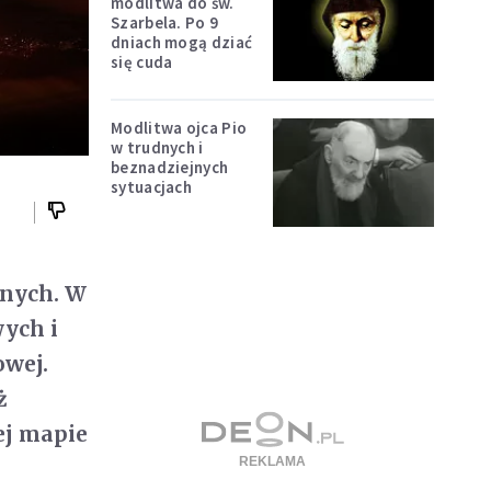
modlitwa do św.
Szarbela. Po 9
dniach mogą dziać
się cuda
Modlitwa ojca Pio
w trudnych i
beznadziejnych
sytuacjach
rnych. W
wych i
owej.
ż
ej mapie