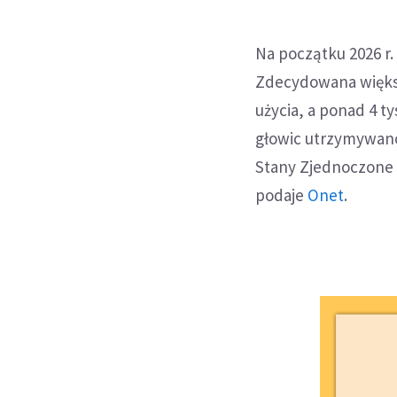
Na początku 2026 r. 
Zdecydowana większo
użycia, a ponad 4 t
głowic utrzymywano
Stany Zjednoczone i 
podaje
Onet
.