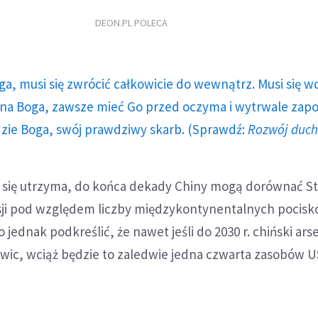
DEON.PL POLECA
ga, musi się zwrócić całkowicie do wewnątrz. Musi się w
a Boga, zawsze mieć Go przed oczyma i wytrwale zap
dzie Boga, swój prawdziwy skarb. (Sprawdź:
Rozwój duc
 się utrzyma, do końca dekady Chiny mogą dorównać 
ji pod względem liczby międzykontynentalnych pocis
 jednak podkreślić, że nawet jeśli do 2030 r. chiński ars
owic, wciąż będzie to zaledwie jedna czwarta zasobów U