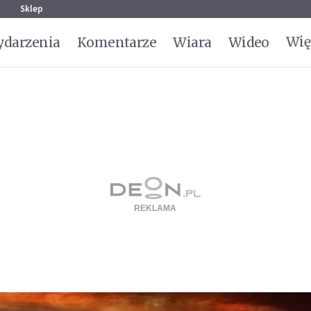
g
Sklep
Wię
darzenia
Komentarze
Wiara
Wideo