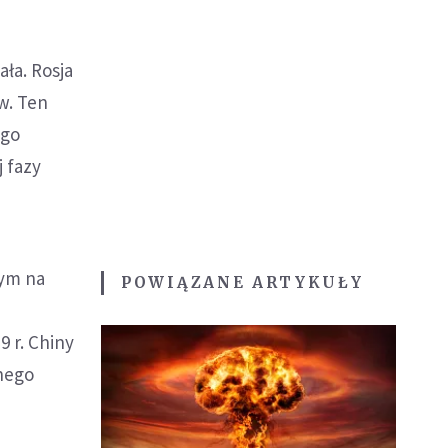
ła. Rosja
w. Ten
ego
j fazy
nym na
POWIĄZANE ARTYKUŁY
 r. Chiny
wnego