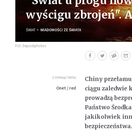
"Świat u progu now
wyścigu zbrojeń".
ŚWIAT
WIADOMOŚCI ZE ŚWIATA
Fot. Depositphotos
1 miesiąc temu
Chiny przełamuj
ciągu zaledwie 
Onet / red
prowadzą bezpr
Państwo Środka 
jakikolwiek inn
bezpieczeństwa