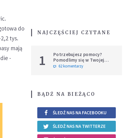
ic.
 gotowa do
NAJCZĘŚCIEJ CZYTANE
2,2 tys.
pasy mają
Potrzebujesz pomocy?
1
die -
Pomodlimy się w Twojej
intencji
62 komentarzy
BĄDŹ NA BIEŻĄCO
ŚLEDŹ NAS NA FACEBOOKU
ŚLEDŹ NAS NA TWITTERZE