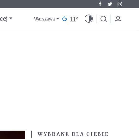
11
°
cej
Warszawa
WYBRANE DLA CIEBIE