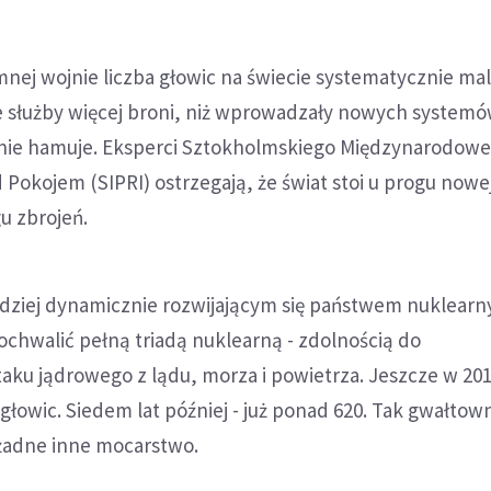
nej wojnie liczba głowic na świecie systematycznie mala
e służby więcej broni, niż wprowadzały nowych systemó
nie hamuje. Eksperci Sztokholmskiego Międzynarodow
 Pokojem (SIPRI) ostrzegają, że świat stoi u progu nowe
u zbrojeń.
ardziej dynamicznie rozwijającym się państwem nuklear
pochwalić pełną triadą nuklearną - zdolnością do
ku jądrowego z lądu, morza i powietrza. Jeszcze w 2019
 głowic. Siedem lat później - już ponad 620. Tak gwałto
 żadne inne mocarstwo.