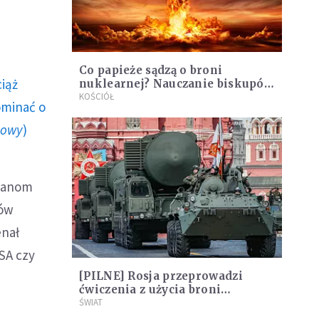
Co papieże sądzą o broni
ciąż
nuklearnej? Nauczanie biskupów
Rzymu od Pawła XII do Leona
KOŚCIÓŁ
ominać o
XIV
howy
)
Stanom
ków
enał
SA czy
[PILNE] Rosja przeprowadzi
ćwiczenia z użycia broni
jądrowej. To odpowiedź na
ŚWIAT
groźby Zachodu