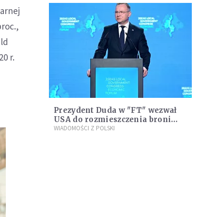
arnej
roc.,
mld
0 r.
Prezydent Duda w "FT" wezwał
USA do rozmieszczenia broni
jądrowej w Polsce
WIADOMOŚCI Z POLSKI