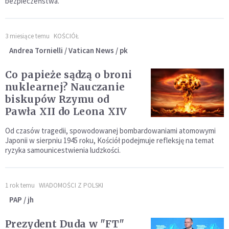
bezpieczeństwa.
3 miesiące temu
KOŚCIÓŁ
Andrea Tornielli / Vatican News / pk
Co papieże sądzą o broni
nuklearnej? Nauczanie
biskupów Rzymu od
Pawła XII do Leona XIV
Od czasów tragedii, spowodowanej bombardowaniami atomowymi
Japonii w sierpniu 1945 roku, Kościół podejmuje refleksję na temat
ryzyka samounicestwienia ludzkości.
1 rok temu
WIADOMOŚCI Z POLSKI
PAP / jh
Prezydent Duda w "FT"