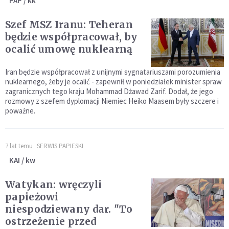
PAP / kk
Szef MSZ Iranu: Teheran
będzie współpracował, by
ocalić umowę nuklearną
Iran będzie współpracował z unijnymi sygnatariuszami porozumienia
nuklearnego, żeby je ocalić - zapewnił w poniedziałek minister spraw
zagranicznych tego kraju Mohammad Dżawad Zarif. Dodał, że jego
rozmowy z szefem dyplomacji Niemiec Heiko Maasem były szczere i
poważne.
7 lat temu
SERWIS PAPIESKI
KAI / kw
Watykan: wręczyli
papieżowi
niespodziewany dar. "To
ostrzeżenie przed