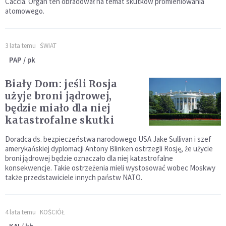
Caccia. Organ ten obradował na temat skutków promieniowania
atomowego.
3 lata temu
ŚWIAT
PAP / pk
Biały Dom: jeśli Rosja
użyje broni jądrowej,
będzie miało dla niej
katastrofalne skutki
Doradca ds. bezpieczeństwa narodowego USA Jake Sullivan i szef
amerykańskiej dyplomacji Antony Blinken ostrzegli Rosję, że użycie
broni jądrowej będzie oznaczało dla niej katastrofalne
konsekwencje. Takie ostrzeżenia mieli wystosować wobec Moskwy
także przedstawiciele innych państw NATO.
4 lata temu
KOŚCIÓŁ