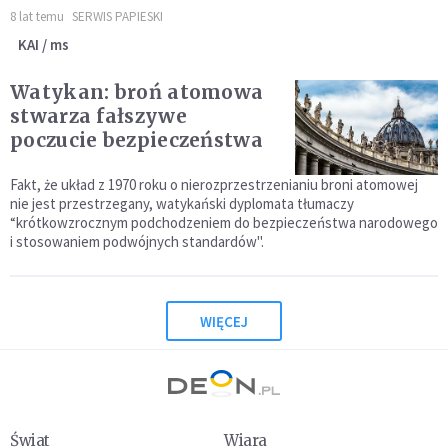
8 lat temu
SERWIS PAPIESKI
KAI / ms
Watykan: broń atomowa
stwarza fałszywe
poczucie bezpieczeństwa
Fakt, że układ z 1970 roku o nierozprzestrzenianiu broni atomowej
nie jest przestrzegany, watykański dyplomata tłumaczy
“krótkowzrocznym podchodzeniem do bezpieczeństwa narodowego
i stosowaniem podwójnych standardów".
WIĘCEJ
Świat
Wiara