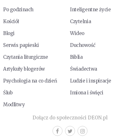
Po godzinach
Inteligentne życie
Kościół
Czytelnia
Blogi
Wideo
Serwis papieski
Duchowość
Czytania liturgiczne
Biblia
Artykuły blogerów
Świadectwa
Psychologia na co dzień
Ludzie i inspiracje
Ślub
Imiona i święci
Modlitwy
Dołącz do społeczności DEON.pl