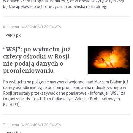
w dniach 23-26 listopada. Podkreślił, że w czasie wizyty w tym kraju
będzie apelował o ochronę życia i środowiska naturalnego.
6 lat temu
WIADOMOŚCI ZE ŚWIATA
PAP / pk
"WSJ": po wybuchu już
cztery ośrodki w Rosji
nie podają danych o
promieniowaniu
Po wybuchu na poligonie marynarki wojennej nad Morzem Białym już
cztery ośrodki mierzące poziom promieniowania radioaktywnego w
Rosji przestały przekazywać dane pomiarowe - informuje "WSJ" za
Organizacją ds. Traktatu o Całkowitym Zakazie Prób Jądrowych
(CTBTO).
7 lat temu
WIADOMOŚCI ZE ŚWIATA