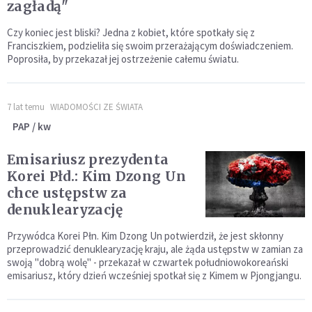
zagładą"
Czy koniec jest bliski? Jedna z kobiet, które spotkały się z
Franciszkiem, podzieliła się swoim przerażającym doświadczeniem.
Poprosiła, by przekazał jej ostrzeżenie całemu światu.
7 lat temu
WIADOMOŚCI ZE ŚWIATA
PAP / kw
Emisariusz prezydenta
Korei Płd.: Kim Dzong Un
chce ustępstw za
denuklearyzację
Przywódca Korei Płn. Kim Dzong Un potwierdził, że jest skłonny
przeprowadzić denuklearyzację kraju, ale żąda ustępstw w zamian za
swoją "dobrą wolę" - przekazał w czwartek południowokoreański
emisariusz, który dzień wcześniej spotkał się z Kimem w Pjongjangu.