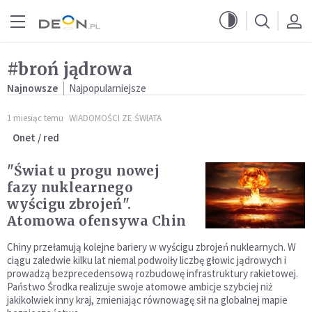
Przejdź do menu głównego
Przejdź do treści
#broń jądrowa
Najnowsze
Najpopularniejsze
1 miesiąc temu
WIADOMOŚCI ZE ŚWIATA
Onet / red
"Świat u progu nowej
fazy nuklearnego
wyścigu zbrojeń".
Atomowa ofensywa Chin
Chiny przełamują kolejne bariery w wyścigu zbrojeń nuklearnych. W
ciągu zaledwie kilku lat niemal podwoiły liczbę głowic jądrowych i
prowadzą bezprecedensową rozbudowę infrastruktury rakietowej.
Państwo Środka realizuje swoje atomowe ambicje szybciej niż
jakikolwiek inny kraj, zmieniając równowagę sił na globalnej mapie