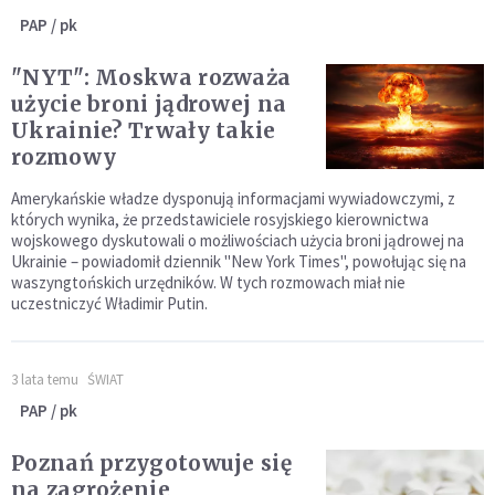
PAP / pk
"NYT": Moskwa rozważa
użycie broni jądrowej na
Ukrainie? Trwały takie
rozmowy
Amerykańskie władze dysponują informacjami wywiadowczymi, z
których wynika, że przedstawiciele rosyjskiego kierownictwa
wojskowego dyskutowali o możliwościach użycia broni jądrowej na
Ukrainie – powiadomił dziennik "New York Times", powołując się na
waszyngtońskich urzędników. W tych rozmowach miał nie
uczestniczyć Władimir Putin.
3 lata temu
ŚWIAT
PAP / pk
Poznań przygotowuje się
na zagrożenie