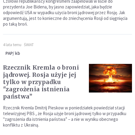
Czołowi republikańscy kongresmeni zaapelowali w liście do
prezydenta Joe Bidena, by jasno zapowiedział, jaka będzie
odpowiedź USA w wypadku użycia broni jądrowej przez Rosję. Jak
argumentują, jest to konieczne do zniechęcenia Rosji od sięgnięcia
po taką broń.
4 lata temu
ŚWIAT
PAP/ kb
Rzecznik Kremla o broni
jądrowej. Rosja użyje jej
tylko w przypadku
"zagrożenia istnienia
państwa”
Rzecznik Kremla Dmitrij Pieskow w poniedziałek powiedział stacji
telewizyjnej PBS , że Rosja użyje broni jądrowej tylko w przypadku
"zagrożenia dla istnienia państwa” – a nie w wyniku obecnego
konfliktu z Ukrainą.