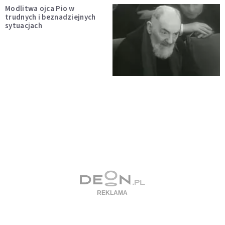
Modlitwa ojca Pio w
trudnych i beznadziejnych
sytuacjach