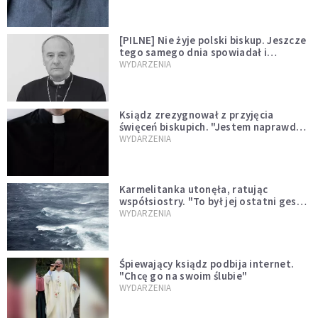
[PILNE] Nie żyje polski biskup. Jeszcze
tego samego dnia spowiadał i
sprawował Mszę świętą
WYDARZENIA
Ksiądz zrezygnował z przyjęcia
święceń biskupich. "Jestem naprawdę
niegodny"
WYDARZENIA
Karmelitanka utonęła, ratując
współsiostry. "To był jej ostatni gest
miłości"
WYDARZENIA
Śpiewający ksiądz podbija internet.
"Chcę go na swoim ślubie"
WYDARZENIA