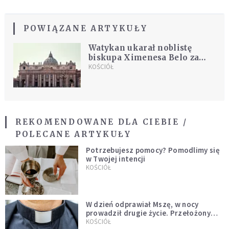
POWIĄZANE ARTYKUŁY
Watykan ukarał noblistę
biskupa Ximenesa Belo za
nadużycia seksualne
KOŚCIÓŁ
REKOMENDOWANE DLA CIEBIE /
POLECANE ARTYKUŁY
Potrzebujesz pomocy? Pomodlimy się
w Twojej intencji
KOŚCIÓŁ
W dzień odprawiał Mszę, w nocy
prowadził drugie życie. Przełożony
kazał mu opuścić zakon
KOŚCIÓŁ