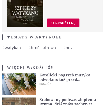
SPRAWDŹ CENĘ
TEMATY W ARTYKULE
#watykan
#broń jądrowa
#onz
WIĘCEJ W:
KOŚCIÓŁ
Katolicki pogrzeb muzyka
odwołano tuż przed
uroczystością. Powodem była
KOŚCIÓŁ
przynależność do masonerii
Zrabowany podczas złupienia
Rzymu, dziś znów zachwyca.