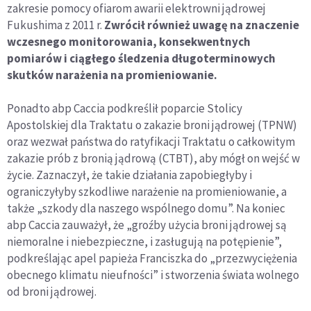
zakresie pomocy ofiarom awarii elektrowni jądrowej
Fukushima z 2011 r.
Zwrócił również uwagę na znaczenie
wczesnego monitorowania, konsekwentnych
pomiarów i ciągłego śledzenia długoterminowych
skutków narażenia na promieniowanie.
Ponadto abp Caccia podkreślił poparcie Stolicy
Apostolskiej dla Traktatu o zakazie broni jądrowej (TPNW)
oraz wezwał państwa do ratyfikacji Traktatu o całkowitym
zakazie prób z bronią jądrową (CTBT), aby mógł on wejść w
życie. Zaznaczył, że takie działania zapobiegłyby i
ograniczyłyby szkodliwe narażenie na promieniowanie, a
także „szkody dla naszego wspólnego domu”. Na koniec
abp Caccia zauważył, że „groźby użycia broni jądrowej są
niemoralne i niebezpieczne, i zasługują na potępienie”,
podkreślając apel papieża Franciszka do „przezwyciężenia
obecnego klimatu nieufności” i stworzenia świata wolnego
od broni jądrowej.