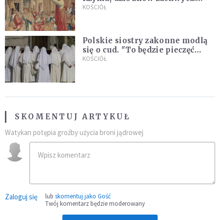
Wyjątkowy arras w Castel
KOŚCIÓŁ
Gandolfo
Polskie siostry zakonne modlą
się o cud. "To będzie pieczęć
Pana Boga dla naszej wiary"
KOŚCIÓŁ
SKOMENTUJ ARTYKUŁ
Watykan potępia groźby użycia broni jądrowej
Zaloguj się
lub
skomentuj jako Gość
Twój komentarz będzie moderowany