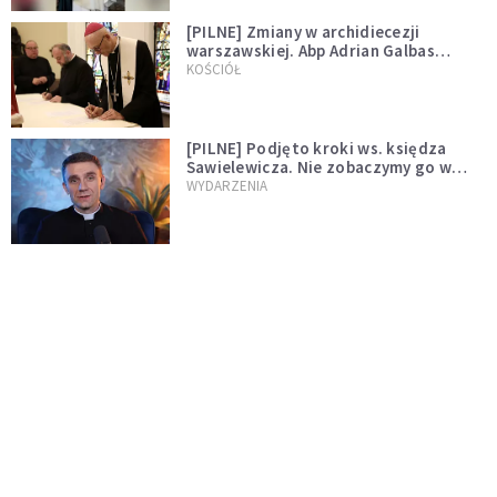
[PILNE] Zmiany w archidiecezji
warszawskiej. Abp Adrian Galbas
wręczył dekrety nowym proboszczom
KOŚCIÓŁ
[PILNE] Podjęto kroki ws. księdza
Sawielewicza. Nie zobaczymy go w
mediach
WYDARZENIA