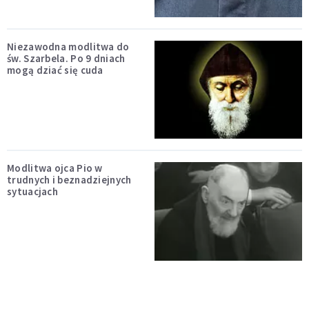
Niezawodna modlitwa do
św. Szarbela. Po 9 dniach
mogą dziać się cuda
Modlitwa ojca Pio w
trudnych i beznadziejnych
sytuacjach