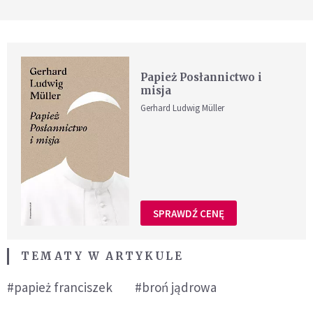
Papież Posłannictwo i
misja
Gerhard Ludwig Müller
SPRAWDŹ CENĘ
TEMATY W ARTYKULE
#papież franciszek
#broń jądrowa