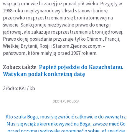
wiążącą umowie liczącej już ponad pół wieku. Przyjęty w
1968 roku międzynarodowy Układ stanowi barierę
przeciwko rozprzestrzenianiu się broni atomowej na
świecie. Sankcjonuje niezbywalne prawo do energii
jądrowej, ale zakazuje rozprzestrzeniania broni jądrowej.
Prawo do jej posiadania przyznaje tylko Chinom, Francji,
Wielkiej Brytanii, Rosji i Stanom Zjednoczonym –
państwom, które miały ją przed 1967 rokiem.
Zobacz także
Papież pojedzie do Kazachstanu.
Watykan podał konkretną datę
Źródło: KAI / kb
DEON.PL POLECA
Kto szuka Boga, musi się zwrócić całkowicie do wewnątrz.
Musi się wciąż ukierunkowywać na Boga, zawsze mieć Go
przed oczyma i wytrwale zapominać o sobie, aż znajdzie