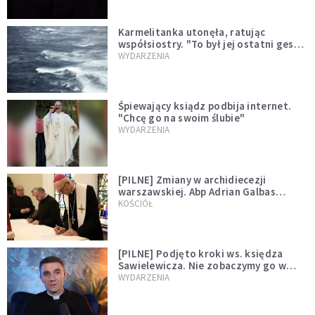
Karmelitanka utonęła, ratując
współsiostry. "To był jej ostatni gest
miłości"
WYDARZENIA
Śpiewający ksiądz podbija internet.
"Chcę go na swoim ślubie"
WYDARZENIA
[PILNE] Zmiany w archidiecezji
warszawskiej. Abp Adrian Galbas
wręczył dekrety nowym proboszczom
KOŚCIÓŁ
[PILNE] Podjęto kroki ws. księdza
Sawielewicza. Nie zobaczymy go w
mediach
WYDARZENIA