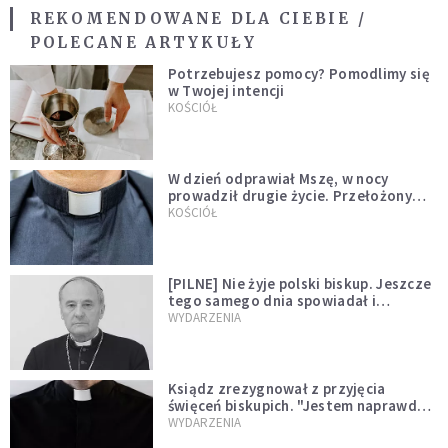
REKOMENDOWANE DLA CIEBIE /
POLECANE ARTYKUŁY
Potrzebujesz pomocy? Pomodlimy się
w Twojej intencji
KOŚCIÓŁ
W dzień odprawiał Mszę, w nocy
prowadził drugie życie. Przełożony
kazał mu opuścić zakon
KOŚCIÓŁ
[PILNE] Nie żyje polski biskup. Jeszcze
tego samego dnia spowiadał i
sprawował Mszę świętą
WYDARZENIA
Ksiądz zrezygnował z przyjęcia
święceń biskupich. "Jestem naprawdę
niegodny"
WYDARZENIA