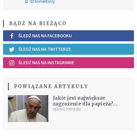
62 komentarzy
BĄDŹ NA BIEŻĄCO
ŚLEDŹ NAS NA FACEBOOKU
ŚLEDŹ NAS NA TWITTERZE
ŚLEDŹ NAS NA INSTAGRAMIE
POWIĄZANE ARTYKUŁY
Jakie jest największe
zagrożenie dla papieża?
Pochodzi z pewnej grupy
SERWIS PAPIESKI
wiernych