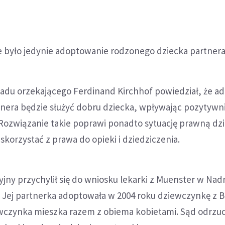
 było jedynie adoptowanie rodzonego dziecka partnera
adu orzekającego Ferdinand Kirchhof powiedział, że ado
tnera będzie służyć dobru dziecka, wpływając pozytywni
 Rozwiązanie takie poprawi ponadto sytuację prawną dz
skorzystać z prawa do opieki i dziedziczenia.
jny przychylił się do wniosku lekarki z Muenster w Nadr
. Jej partnerka adoptowała w 2004 roku dziewczynkę z Buł
ewczynka mieszka razem z obiema kobietami. Sąd odrzuc