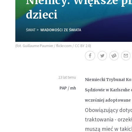
Niemcy: Większe pr
dzieci
ŚWIAT
WIADOMOŚCI ZE ŚWIATA
(fot. Guillaume Paumier / flickr.com / CC BY 2.0)
13 lat temu
Niemiecki Trybunał Ko
PAP / mh
Sędziowie w Karlsruhe 
wcześniej adoptowane 
Obowiązujący dotyc
traktowania - orzek
muszą mieć w takic