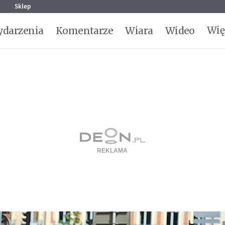
g
Sklep
Wię
darzenia
Komentarze
Wiara
Wideo