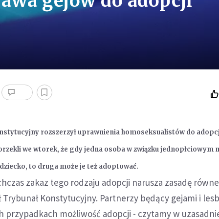
awa gejów do adopcji
nstytucyjny rozszerzył uprawnienia homoseksualistów do adopcji
orzekli we wtorek, że gdy jedna osoba w związku jednopłciowym 
dziecko, to druga może je też adoptować.
hczas zakaz tego rodzaju adopcji narusza zasadę równ
ł Trybunał Konstytucyjny. Partnerzy będący gejami i lesb
h przypadkach możliwość adopcji - czytamy w uzasadni