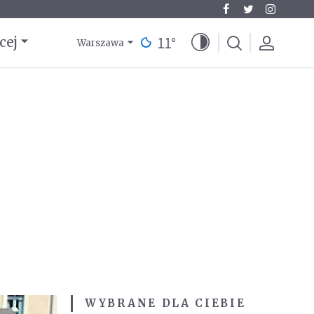
11
°
cej
Warszawa
WYBRANE DLA CIEBIE