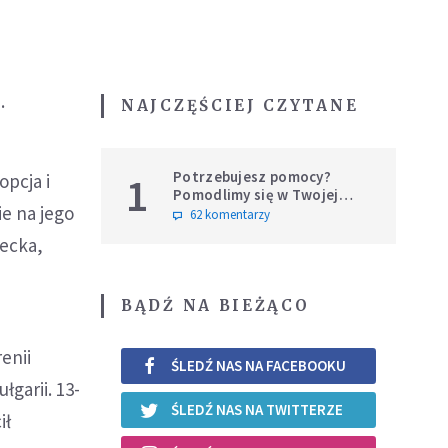
.
NAJCZĘŚCIEJ CZYTANE
Potrzebujesz pomocy?
1
pcja i
Pomodlimy się w Twojej
e na jego
intencji
62 komentarzy
iecka,
BĄDŹ NA BIEŻĄCO
enii
ŚLEDŹ NAS NA FACEBOOKU
garii. 13-
ŚLEDŹ NAS NA TWITTERZE
ił