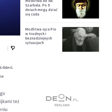
modlitwa do św.
Szarbela. Po 9
dniach mogą dziać
się cuda
Modlitwa ojca Pio
w trudnych i
beznadziejnych
sytuacjach
 dzieci.
ma
ego
ijkami też
eniu