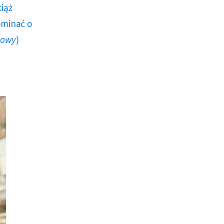
ciąż
ominać o
howy
)