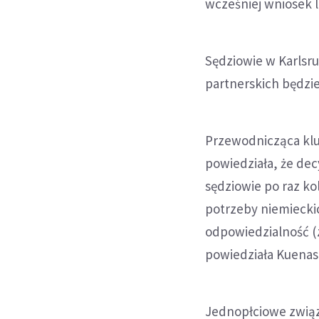
wcześniej wniosek l
Sędziowie w Karlsru
partnerskich będzie
Przewodnicząca kl
powiedziała, że dec
sędziowie po raz ko
potrzeby niemieckic
odpowiedzialność (z
powiedziała Kuenas
Jednopłciowe związ