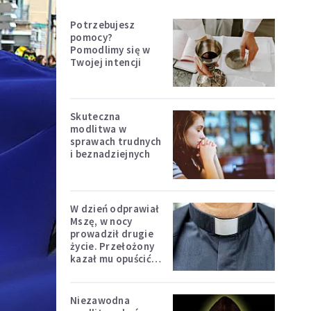
Potrzebujesz
pomocy?
Pomodlimy się w
Twojej intencji
Skuteczna
modlitwa w
sprawach trudnych
i beznadziejnych
W dzień odprawiał
Mszę, w nocy
prowadził drugie
życie. Przełożony
kazał mu opuścić
zakon
Niezawodna