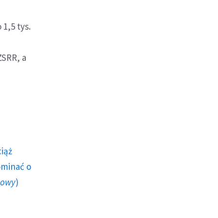
1,5 tys.
ZSRR, a
ciąż
ominać o
howy
)