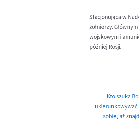
Stacjonująca w Nadd
żołnierzy. Głównym 
wojskowym i amunicj
później Rosji.
Kto szuka Bo
ukierunkowywać n
sobie, aż znaj