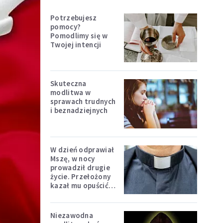
Potrzebujesz
pomocy?
Pomodlimy się w
Twojej intencji
Skuteczna
modlitwa w
sprawach trudnych
i beznadziejnych
W dzień odprawiał
Mszę, w nocy
prowadził drugie
życie. Przełożony
kazał mu opuścić
zakon
Niezawodna