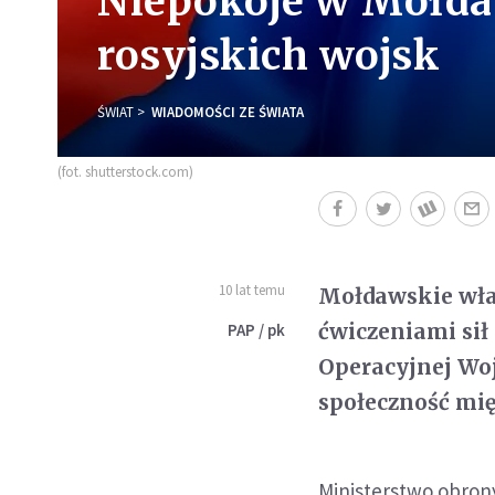
Niepokoje w Mołda
rosyjskich wojsk
ŚWIAT
WIADOMOŚCI ZE ŚWIATA
(fot. shutterstock.com)
10 lat temu
Mołdawskie wła
ćwiczeniami sił
PAP / pk
Operacyjnej Wo
społeczność mi
Ministerstwo obrony