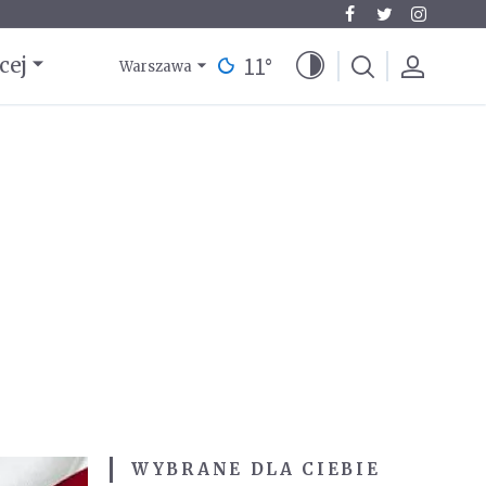
11
°
cej
Warszawa
WYBRANE DLA CIEBIE