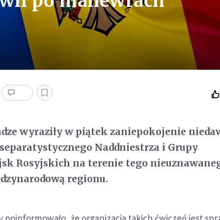
wii po manewrach
dze wyraziły w piątek zaniepokojenie nied
 separatystycznego Naddniestrza i Grupy
jsk Rosyjskich na terenie tego nieuznawane
ędzynarodową regionu.
 poinformowało, że organizacja takich ćwiczeń jest spr