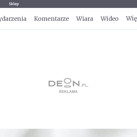
g
Sklep
Wię
darzenia
Komentarze
Wiara
Wideo