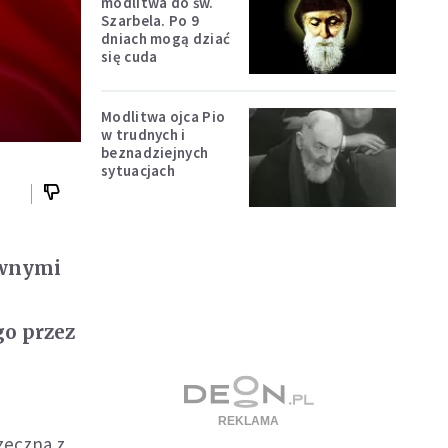
modlitwa do św.
Szarbela. Po 9
dniach mogą dziać
się cuda
Modlitwa ojca Pio
w trudnych i
beznadziejnych
sytuacjach
awnymi
go przez
zeczna z