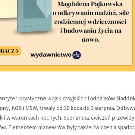
ntyterrorystyczne wojsk rosyjskich i oddziałów Naddni
ony, KGB i MSW, trwały od 26 lipca do 3 sierpnia. Odbywa
ak i w warunkach nocnych. Scenariusz ćwiczeń przewidy
ików. Elementem manewrów były także ćwiczenia spado