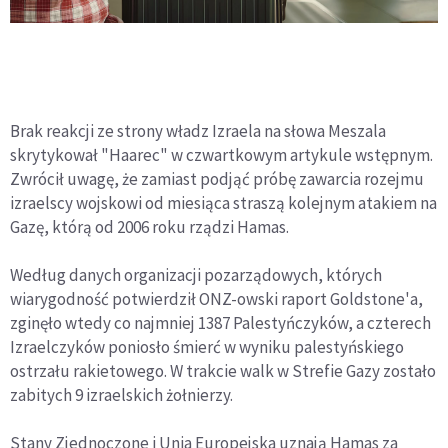
Brak reakcji ze strony władz Izraela na słowa Meszala
skrytykował "Haarec" w czwartkowym artykule wstępnym.
Zwrócił uwagę, że zamiast podjąć próbę zawarcia rozejmu
izraelscy wojskowi od miesiąca straszą kolejnym atakiem na
Gazę, którą od 2006 roku rządzi Hamas.
Według danych organizacji pozarządowych, których
wiarygodność potwierdził ONZ-owski raport Goldstone'a,
zginęło wtedy co najmniej 1387 Palestyńczyków, a czterech
Izraelczyków poniosło śmierć w wyniku palestyńskiego
ostrzału rakietowego. W trakcie walk w Strefie Gazy zostało
zabitych 9 izraelskich żołnierzy.
Stany Zjednoczone i Unia Europejska uznają Hamas za