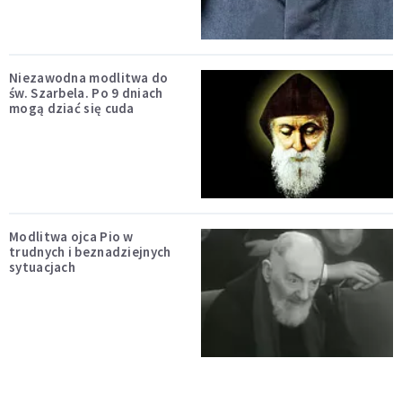
Niezawodna modlitwa do
św. Szarbela. Po 9 dniach
mogą dziać się cuda
Modlitwa ojca Pio w
trudnych i beznadziejnych
sytuacjach