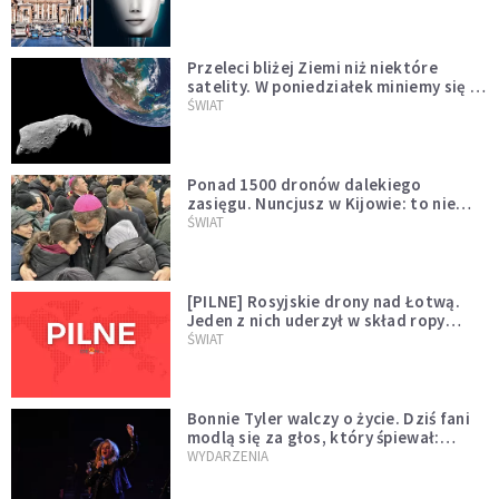
Przeleci bliżej Ziemi niż niektóre
satelity. W poniedziałek miniemy się z
asteroidą, która poprzedzi znacznie
ŚWIAT
większego "gościa"
Ponad 1500 dronów dalekiego
zasięgu. Nuncjusz w Kijowie: to nie
wygląda na wolę zakończenia wojny
ŚWIAT
[PILNE] Rosyjskie drony nad Łotwą.
Jeden z nich uderzył w skład ropy
naftowej
ŚWIAT
Bonnie Tyler walczy o życie. Dziś fani
modlą się za głos, który śpiewał:
"Lord, help me"
WYDARZENIA