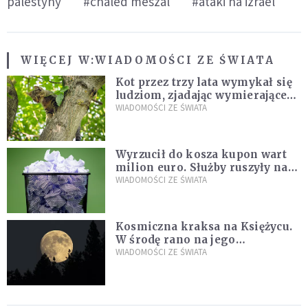
palestyny
#chaled meszal
#ataki na izrael
WIĘCEJ W:
WIADOMOŚCI ZE ŚWIATA
Kot przez trzy lata wymykał się
ludziom, zjadając wymierające
kaczki. W końcu popełnił
WIADOMOŚCI ZE ŚWIATA
fatalny błąd
Wyrzucił do kosza kupon wart
milion euro. Służby ruszyły na
poszukiwania
WIADOMOŚCI ZE ŚWIATA
Kosmiczna kraksa na Księżycu.
W środę rano na jego
powierzchni dojdzie do
WIADOMOŚCI ZE ŚWIATA
niezwykłego zdarzenia