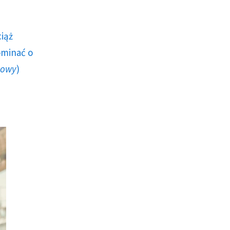
ciąż
ominać o
howy
)