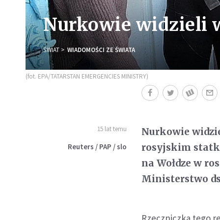
Nurkowie widzieli w
ŚWIAT
WIADOMOŚCI ZE ŚWIATA
(fot. EPA/TATARSTAN EMERGENCIES MINISTRY)
15 lat temu
Nurkowie widziel
rosyjskim statk
Reuters / PAP / slo
na Wołdze w ro
Ministerstwo ds
Rzeczniczka tego re