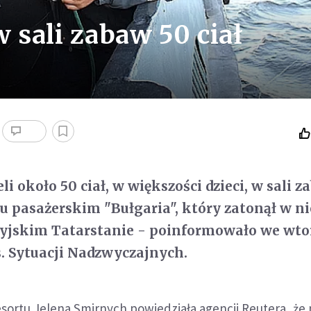
 sali zabaw 50 ciał
i około 50 ciał, w większości dzieci, w sali 
u pasażerskim "Bułgaria", który zatonął w ni
syjskim Tatarstanie - poinformowało we wto
. Sytuacji Nadzwyczajnych.
sortu Jelena Smirnych powiedziała agencji Reutera, że