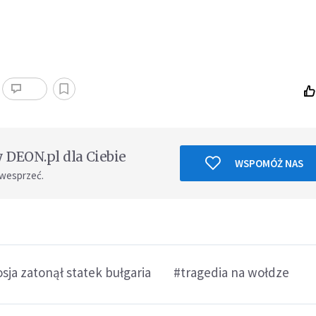
DEON.pl dla Ciebie
WSPOMÓŻ NAS
 wesprzeć.
osja zatonął statek bułgaria
#tragedia na wołdze