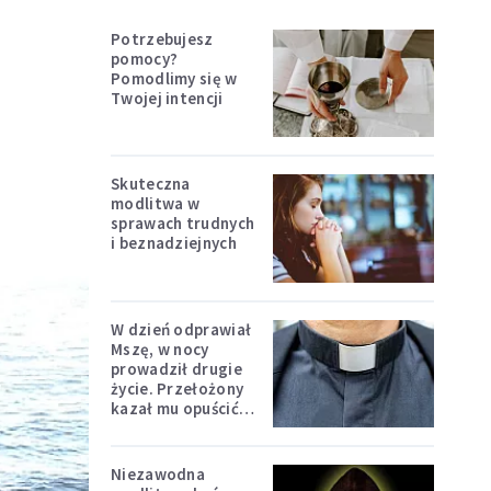
Potrzebujesz
pomocy?
Pomodlimy się w
Twojej intencji
Skuteczna
modlitwa w
sprawach trudnych
i beznadziejnych
W dzień odprawiał
Mszę, w nocy
prowadził drugie
życie. Przełożony
kazał mu opuścić
zakon
Niezawodna