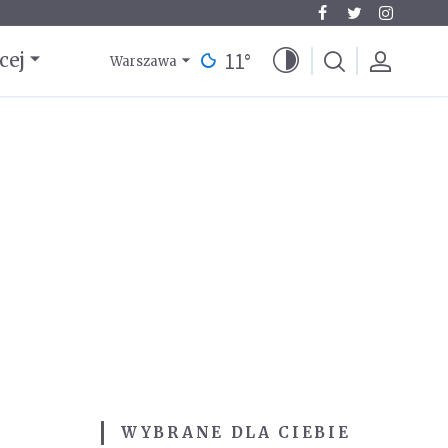
11
°
cej
Warszawa
WYBRANE DLA CIEBIE