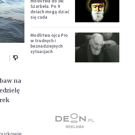
modlitwa do św.
Szarbela. Po 9
dniach mogą dziać
się cuda
Modlitwa ojca Pio
w trudnych i
beznadziejnych
sytuacjach
zabaw na
edzielę
rek
 nurkowie