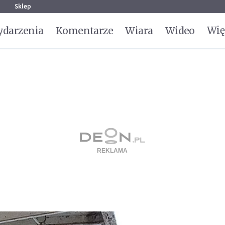
g
Sklep
Wię
darzenia
Komentarze
Wiara
Wideo