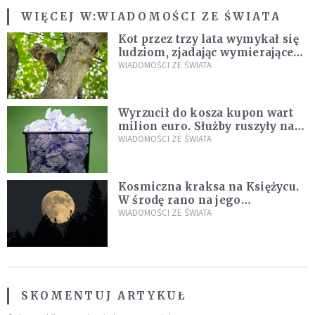
WIĘCEJ W:
WIADOMOŚCI ZE ŚWIATA
Kot przez trzy lata wymykał się
ludziom, zjadając wymierające
kaczki. W końcu popełnił
WIADOMOŚCI ZE ŚWIATA
fatalny błąd
Wyrzucił do kosza kupon wart
milion euro. Służby ruszyły na
poszukiwania
WIADOMOŚCI ZE ŚWIATA
Kosmiczna kraksa na Księżycu.
W środę rano na jego
powierzchni dojdzie do
WIADOMOŚCI ZE ŚWIATA
niezwykłego zdarzenia
SKOMENTUJ ARTYKUŁ