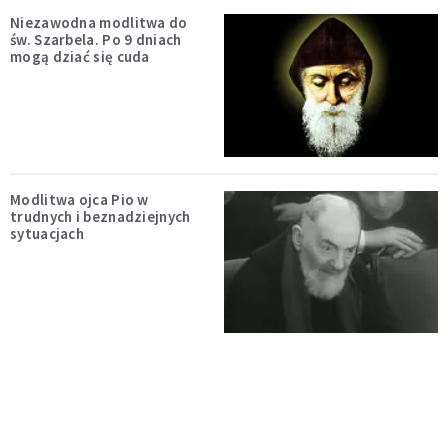
Niezawodna modlitwa do
św. Szarbela. Po 9 dniach
mogą dziać się cuda
Modlitwa ojca Pio w
trudnych i beznadziejnych
sytuacjach