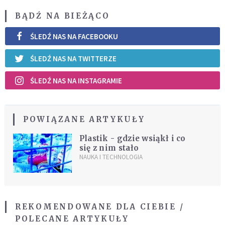
BĄDŹ NA BIEŻĄCO
ŚLEDŹ NAS NA FACEBOOKU
ŚLEDŹ NAS NA TWITTERZE
ŚLEDŹ NAS NA INSTAGRAMIE
POWIĄZANE ARTYKUŁY
Plastik - gdzie wsiąkł i co
się z nim stało
NAUKA I TECHNOLOGIA
REKOMENDOWANE DLA CIEBIE /
POLECANE ARTYKUŁY