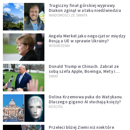
Tragiczny finał górskiej wyprawy.
Diakon zginął w ataku niedźwiedzia
WIADOMOŚCI ZE ŚWIATA
Angela Merkel jako negocjator między
Rosją a UE w sprawie Ukrainy?
WYDARZENIA
Donald Trump w Chinach. Zabrał ze
sobą szefa Apple, Boeinga, Mety i
Muska
ŚWIAT
Dolina Krzemowa puka do Watykanu.
Dlaczego giganci AI słuchają księży?
KOŚCIÓŁ
Przeleci bliżej Ziemi niż niektóre