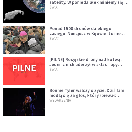
satelity. W poniedziałek miniemy się z
asteroidą, która poprzedzi znacznie
ŚWIAT
większego "gościa"
Ponad 1500 dronów dalekiego
zasięgu. Nuncjusz w Kijowie: to nie
wygląda na wolę zakończenia wojny
ŚWIAT
[PILNE] Rosyjskie drony nad Łotwą.
Jeden z nich uderzył w skład ropy
naftowej
ŚWIAT
Bonnie Tyler walczy o życie. Dziś fani
modlą się za głos, który śpiewał:
"Lord, help me"
WYDARZENIA