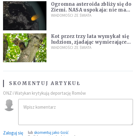
Ogromna asteroida zbliży się do
Ziemi. NASA uspokaja: nie ma
zagrożenia
WIADOMOŚCI ZE ŚWIATA
Kot przez trzy lata wymykał się
ludziom, zjadając wymierające
kaczki. W końcu popełnił
WIADOMOŚCI ZE ŚWIATA
fatalny błąd
SKOMENTUJ ARTYKUŁ
ONZ i Watykan krytykują deportację Romów
Zaloguj się
lub
skomentuj jako Gość