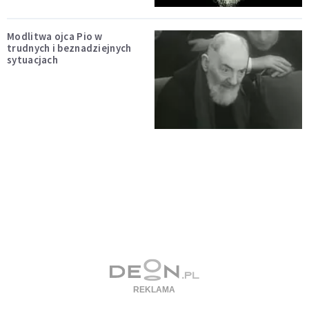
Modlitwa ojca Pio w
trudnych i beznadziejnych
sytuacjach