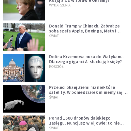
Rosją a UE w sprawie Ukrainy?
WYDARZENIA
Donald Trump w Chinach. Zabrał ze
sobą szefa Apple, Boeinga, Mety i
Muska
ŚWIAT
Dolina Krzemowa puka do Watykanu.
Dlaczego giganci AI słuchają księży?
KOŚCIÓŁ
Przeleci bliżej Ziemi niż niektóre
satelity. W poniedziałek miniemy się z
asteroidą, która poprzedzi znacznie
ŚWIAT
większego "gościa"
Ponad 1500 dronów dalekiego
zasięgu. Nuncjusz w Kijowie: to nie
wygląda na wolę zakończenia wojny
ŚWIAT