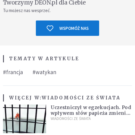
Tworzymy DEON.pl dla Ciebie
Tu możesz nas wesprzeć.
WSPOMÓŻ NAS
TEMATY W ARTYKULE
#francja
#watykan
WIĘCEJ W:
WIADOMOŚCI ZE ŚWIATA
Uczestniczył w egzekucjach. Pod
wpływem słów papieża zmienił
zdanie
WIADOMOŚCI ZE ŚWIATA