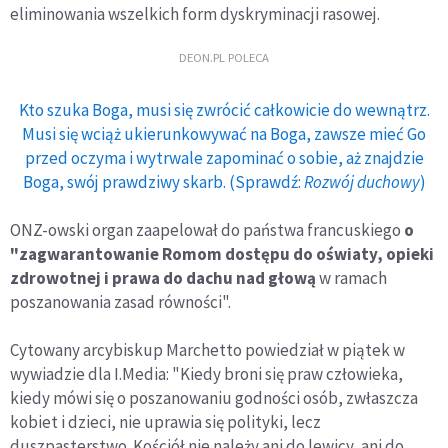
eliminowania wszelkich form dyskryminacji rasowej.
DEON.PL POLECA
Kto szuka Boga, musi się zwrócić całkowicie do wewnątrz.
Musi się wciąż ukierunkowywać na Boga, zawsze mieć Go
przed oczyma i wytrwale zapominać o sobie, aż znajdzie
Boga, swój prawdziwy skarb. (Sprawdź:
Rozwój duchowy
)
ONZ-owski organ zaapelował do państwa francuskiego
o
"zagwarantowanie Romom dostępu do oświaty, opieki
zdrowotnej i prawa do dachu nad głową
w ramach
poszanowania zasad równości".
Cytowany arcybiskup Marchetto powiedział w piątek w
wywiadzie dla I.Media: "Kiedy broni się praw człowieka,
kiedy mówi się o poszanowaniu godności osób, zwłaszcza
kobiet i dzieci, nie uprawia się polityki, lecz
duszpasterstwo. Kościół nie należy ani do lewicy, ani do