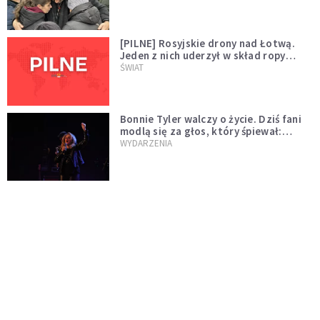
[PILNE] Rosyjskie drony nad Łotwą.
Jeden z nich uderzył w skład ropy
naftowej
ŚWIAT
Bonnie Tyler walczy o życie. Dziś fani
modlą się za głos, który śpiewał:
"Lord, help me"
WYDARZENIA