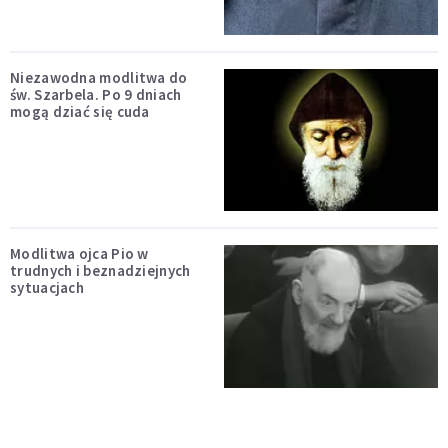
Niezawodna modlitwa do
św. Szarbela. Po 9 dniach
mogą dziać się cuda
Modlitwa ojca Pio w
trudnych i beznadziejnych
sytuacjach