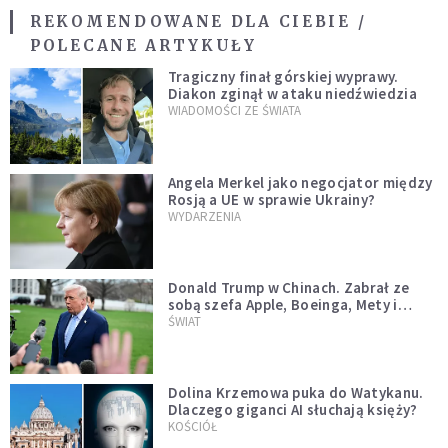
REKOMENDOWANE DLA CIEBIE /
POLECANE ARTYKUŁY
Tragiczny finał górskiej wyprawy.
Diakon zginął w ataku niedźwiedzia
WIADOMOŚCI ZE ŚWIATA
Angela Merkel jako negocjator między
Rosją a UE w sprawie Ukrainy?
WYDARZENIA
Donald Trump w Chinach. Zabrał ze
sobą szefa Apple, Boeinga, Mety i
Muska
ŚWIAT
Dolina Krzemowa puka do Watykanu.
Dlaczego giganci AI słuchają księży?
KOŚCIÓŁ