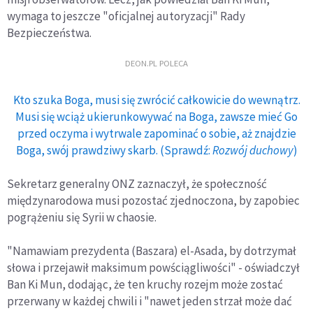
wymaga to jeszcze "oficjalnej autoryzacji" Rady
Bezpieczeństwa.
DEON.PL POLECA
Kto szuka Boga, musi się zwrócić całkowicie do wewnątrz.
Musi się wciąż ukierunkowywać na Boga, zawsze mieć Go
przed oczyma i wytrwale zapominać o sobie, aż znajdzie
Boga, swój prawdziwy skarb. (Sprawdź:
Rozwój duchowy
)
Sekretarz generalny ONZ zaznaczył, że społeczność
międzynarodowa musi pozostać zjednoczona, by zapobiec
pogrążeniu się Syrii w chaosie.
"Namawiam prezydenta (Baszara) el-Asada, by dotrzymał
słowa i przejawił maksimum powściągliwości" - oświadczył
Ban Ki Mun, dodając, że ten kruchy rozejm może zostać
przerwany w każdej chwili i "nawet jeden strzał może dać