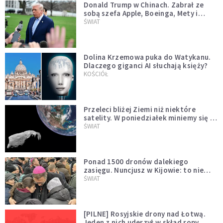
Donald Trump w Chinach. Zabrał ze
sobą szefa Apple, Boeinga, Mety i
Muska
ŚWIAT
Dolina Krzemowa puka do Watykanu.
Dlaczego giganci AI słuchają księży?
KOŚCIÓŁ
Przeleci bliżej Ziemi niż niektóre
satelity. W poniedziałek miniemy się z
asteroidą, która poprzedzi znacznie
ŚWIAT
większego "gościa"
Ponad 1500 dronów dalekiego
zasięgu. Nuncjusz w Kijowie: to nie
wygląda na wolę zakończenia wojny
ŚWIAT
[PILNE] Rosyjskie drony nad Łotwą.
Jeden z nich uderzył w skład ropy