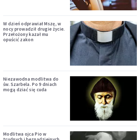
W dzień odprawiał Mszę, w
nocy prowadził drugie życie.
Przełożony kazał mu
opuścić zakon
Niezawodna modlitwa do
św. Szarbela. Po 9 dniach
mogą dziać się cuda
Modlitwa ojca Pio w
trudnych i beznadziejnych