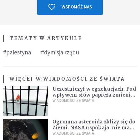
WSPOMÓŻ NAS
TEMATY W ARTYKULE
#palestyna
#dymisja rządu
WIĘCEJ W:
WIADOMOŚCI ZE ŚWIATA
Uczestniczył w egzekucjach. Pod
wpływem słów papieża zmienił
zdanie
WIADOMOŚCI ZE ŚWIATA
Ogromna asteroida zbliży się do
Ziemi. NASA uspokaja: nie ma
zagrożenia
WIADOMOŚCI ZE ŚWIATA