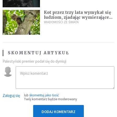
Kot przez trzy lata wymykał się
ludziom, zjadając wymierające
kaczki. W końcu popełnił
WIADOMOŚCI ZE ŚWIATA
fatalny błąd
SKOMENTUJ ARTYKUŁ
Palestyński premier podał się do dymisji
Zaloguj się
lub
skomentuj jako Gość
Twój komentarz będzie moderowany
DODAJ KOMENTARZ