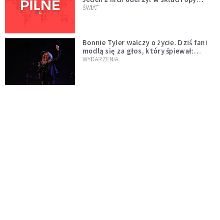
naftowej
ŚWIAT
Bonnie Tyler walczy o życie. Dziś fani
modlą się za głos, który śpiewał:
"Lord, help me"
WYDARZENIA