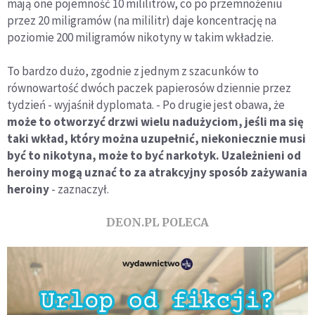
mają one pojemność 10 mililitrów, co po przemnożeniu
przez 20 miligramów (na mililitr) daje koncentrację na
poziomie 200 miligramów nikotyny w takim wkładzie.
To bardzo dużo, zgodnie z jednym z szacunków to
równowartość dwóch paczek papierosów dziennie przez
tydzień - wyjaśnił dyplomata. - Po drugie jest obawa, że
może to otworzyć drzwi wielu nadużyciom, jeśli ma się
taki wkład, który można uzupełnić, niekoniecznie musi
być to nikotyna, może to być narkotyk. Uzależnieni od
heroiny mogą uznać to za atrakcyjny sposób zażywania
heroiny
- zaznaczył.
DEON.PL POLECA