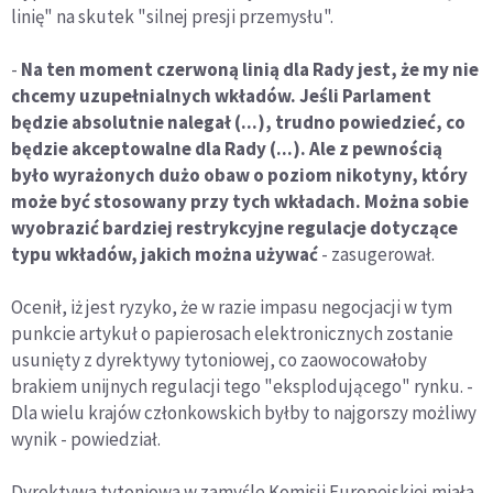
linię" na skutek "silnej presji przemysłu".
-
Na ten moment czerwoną linią dla Rady jest, że my nie
chcemy uzupełnialnych wkładów. Jeśli Parlament
będzie absolutnie nalegał (...), trudno powiedzieć, co
będzie akceptowalne dla Rady (...). Ale z pewnością
było wyrażonych dużo obaw o poziom nikotyny, który
może być stosowany przy tych wkładach. Można sobie
wyobrazić bardziej restrykcyjne regulacje dotyczące
typu wkładów, jakich można używać
- zasugerował.
Ocenił, iż jest ryzyko, że w razie impasu negocjacji w tym
punkcie artykuł o papierosach elektronicznych zostanie
usunięty z dyrektywy tytoniowej, co zaowocowałoby
brakiem unijnych regulacji tego "eksplodującego" rynku. -
Dla wielu krajów członkowskich byłby to najgorszy możliwy
wynik - powiedział.
Dyrektywa tytoniowa w zamyśle Komisji Europejskiej miała