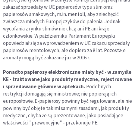
zakazać sprzedaży w UE papierosów typu slim oraz
papierosów smakowych, m.in. mentoli, aby zniechęcić
zwłaszcza młodych Europejczyków do palenia. Jednak
wycofania z rynku slimów nie chcą ani PE ani kraje
członkowskie. W październiku Parlament Europejski
opowiedział się za wprowadzeniem w UE zakazu sprzedaży
papierosów mentolowych, ale dopiero za 8 lat. Pozostałe
aromaty mogą być zakazane już w 2016 r.
Ponadto papierosy elektroniczne miały być - w zamyśle
KE - traktowane jako produkty medyczne, rejestrowane
i sprzedawane głównie w aptekach.
Podobnych
restrykcji domagają się ministrowie; nie popierają ich
europosłowie. E-papierosy powinny być regulowane, ale nie
powinny być objęte takimi samymi zasadami, jak produkty
medyczne, chyba że są prezentowane, jako posiadające
właściwości "prewencyjne" - przekonuje PE.