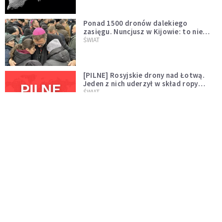
Ponad 1500 dronów dalekiego
zasięgu. Nuncjusz w Kijowie: to nie
wygląda na wolę zakończenia wojny
ŚWIAT
[PILNE] Rosyjskie drony nad Łotwą.
Jeden z nich uderzył w skład ropy
naftowej
ŚWIAT
Bonnie Tyler walczy o życie. Dziś fani
modlą się za głos, który śpiewał:
"Lord, help me"
WYDARZENIA