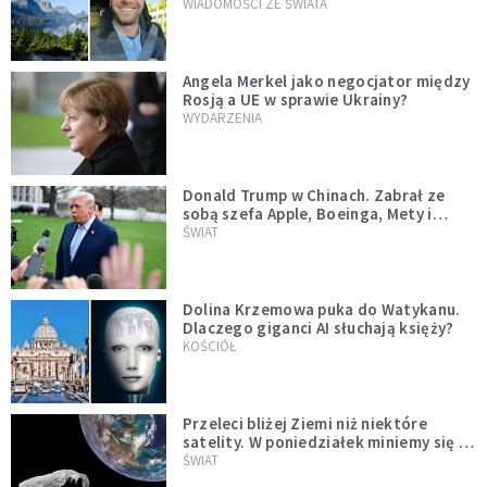
WIADOMOŚCI ZE ŚWIATA
Angela Merkel jako negocjator między
Rosją a UE w sprawie Ukrainy?
WYDARZENIA
Donald Trump w Chinach. Zabrał ze
sobą szefa Apple, Boeinga, Mety i
Muska
ŚWIAT
Dolina Krzemowa puka do Watykanu.
Dlaczego giganci AI słuchają księży?
KOŚCIÓŁ
Przeleci bliżej Ziemi niż niektóre
satelity. W poniedziałek miniemy się z
asteroidą, która poprzedzi znacznie
ŚWIAT
większego "gościa"