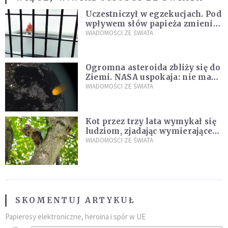
Uczestniczył w egzekucjach. Pod
wpływem słów papieża zmienił
zdanie
WIADOMOŚCI ZE ŚWIATA
Ogromna asteroida zbliży się do
Ziemi. NASA uspokaja: nie ma
zagrożenia
WIADOMOŚCI ZE ŚWIATA
Kot przez trzy lata wymykał się
ludziom, zjadając wymierające
kaczki. W końcu popełnił
WIADOMOŚCI ZE ŚWIATA
fatalny błąd
SKOMENTUJ ARTYKUŁ
Papierosy elektroniczne, heroina i spór w UE