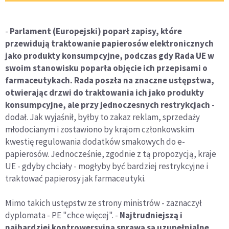
-
Parlament (Europejski) poparł zapisy, które
przewidują traktowanie papierosów elektronicznych
jako produkty konsumpcyjne, podczas gdy Rada UE w
swoim stanowisku poparła objęcie ich przepisami o
farmaceutykach. Rada poszła na znaczne ustępstwa,
otwierając drzwi do traktowania ich jako produkty
konsumpcyjne, ale przy jednoczesnych restrykcjach
-
dodał. Jak wyjaśnił, byłby to zakaz reklam, sprzedaży
młodocianym i zostawiono by krajom członkowskim
kwestię regulowania dodatków smakowych do e-
papierosów. Jednocześnie, zgodnie z tą propozycją, kraje
UE - gdyby chciały - mogłyby być bardziej restrykcyjne i
traktować papierosy jak farmaceutyki.
Mimo takich ustępstw ze strony ministrów - zaznaczył
dyplomata - PE "chce więcej". -
Najtrudniejszą i
najbardziej kontrowersyjną sprawą są uzupełnialne