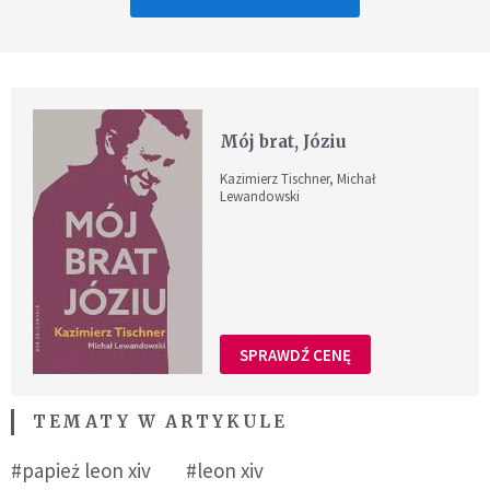
Mój brat, Józiu
Kazimierz Tischner, Michał
Lewandowski
SPRAWDŹ CENĘ
TEMATY W ARTYKULE
#papież leon xiv
#leon xiv