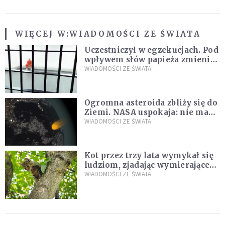
WIĘCEJ W:
WIADOMOŚCI ZE ŚWIATA
Uczestniczył w egzekucjach. Pod
wpływem słów papieża zmienił
zdanie
WIADOMOŚCI ZE ŚWIATA
Ogromna asteroida zbliży się do
Ziemi. NASA uspokaja: nie ma
zagrożenia
WIADOMOŚCI ZE ŚWIATA
Kot przez trzy lata wymykał się
ludziom, zjadając wymierające
kaczki. W końcu popełnił
WIADOMOŚCI ZE ŚWIATA
fatalny błąd