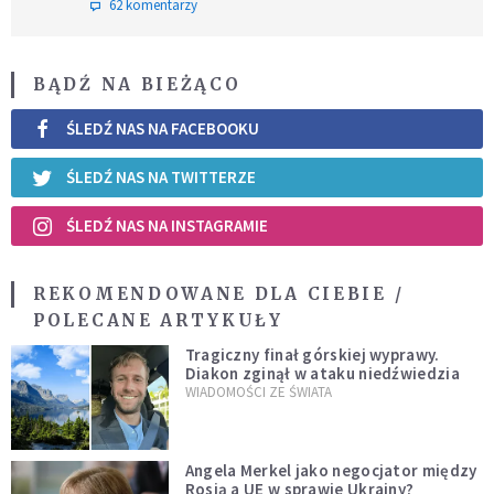
62 komentarzy
BĄDŹ NA BIEŻĄCO
ŚLEDŹ NAS NA FACEBOOKU
ŚLEDŹ NAS NA TWITTERZE
ŚLEDŹ NAS NA INSTAGRAMIE
REKOMENDOWANE DLA CIEBIE /
POLECANE ARTYKUŁY
Tragiczny finał górskiej wyprawy.
Diakon zginął w ataku niedźwiedzia
WIADOMOŚCI ZE ŚWIATA
Angela Merkel jako negocjator między
Rosją a UE w sprawie Ukrainy?