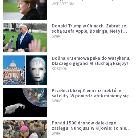
WYDARZENIA
Donald Trump w Chinach. Zabrał ze
sobą szefa Apple, Boeinga, Mety i
Muska
ŚWIAT
Dolina Krzemowa puka do Watykanu.
Dlaczego giganci AI słuchają księży?
KOŚCIÓŁ
Przeleci bliżej Ziemi niż niektóre
satelity. W poniedziałek miniemy się z
asteroidą, która poprzedzi znacznie
ŚWIAT
większego "gościa"
Ponad 1500 dronów dalekiego
zasięgu. Nuncjusz w Kijowie: to nie
wygląda na wolę zakończenia wojny
ŚWIAT