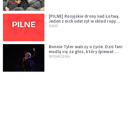
[PILNE] Rosyjskie drony nad Łotwą.
Jeden z nich uderzył w skład ropy
naftowej
ŚWIAT
Bonnie Tyler walczy o życie. Dziś fani
modlą się za głos, który śpiewał:
"Lord, help me"
WYDARZENIA