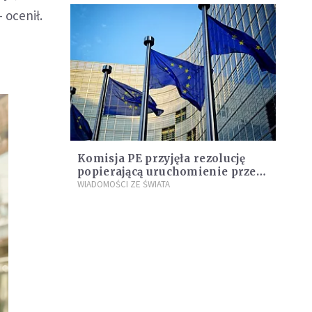
 ocenił.
Komisja PE przyjęła rezolucję
popierającą uruchomienie przez
KE art. 7 wobec Polski
WIADOMOŚCI ZE ŚWIATA