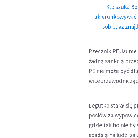
Kto szuka Bo
ukierunkowywać n
sobie, aż znaj
Rzecznik PE Jaume 
żadną sankcją prze
PE nie może być dł
wiceprzewodniczące
Legutko starał się
posłów za wypowied
gdzie tak hojnie by
spadają na ludzi za