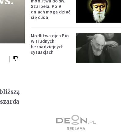
ws.
modlitwa do św.
Szarbela. Po 9
dniach mogą dziać
się cuda
Modlitwa ojca Pio
w trudnych i
beznadziejnych
sytuacjach
bliższą
yszarda