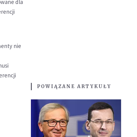
owane dla
rencji
menty nie
musi
erencji
POWIĄZANE ARTYKUŁY