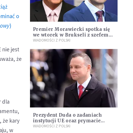
ciąż
ominać o
howy
)
Premier Morawiecki spotka się
we wtorek w Brukseli z szefem
KE Jean-Claudem Junckerem
WIADOMOŚCI Z POLSKI
nie jest
uważa, że
 dla
lamentu,
Prezydent Duda o zadaniach
 że kary
instytucji UE oraz prymacie
"woli narodów" w Europie
WIADOMOŚCI Z POLSKI
aju, w