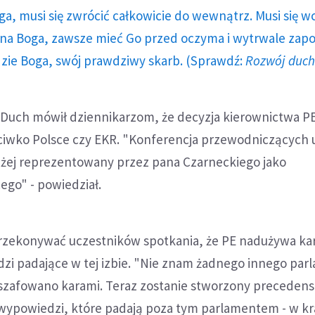
ga, musi się zwrócić całkowicie do wewnątrz. Musi się w
a Boga, zawsze mieć Go przed oczyma i wytrwale zap
dzie Boga, swój prawdziwy skarb. (Sprawdź:
Rozwój duc
Duch mówił dziennikarzom, że decyzja kierownictwa PE 
ciwko Polsce czy EKR. "Konferencja przewodniczących 
użej reprezentowany przez pana Czarneckiego jako
go" - powiedział.
 przekonywać uczestników spotkania, że PE nadużywa kar
zi padające w tej izbie. "Nie znam żadnego innego par
 szafowano karami. Teraz zostanie stworzony precedens,
 wypowiedzi, które padają poza tym parlamentem - w kr