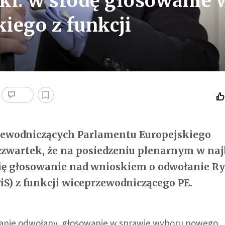
ki: w środę głosowanie 
iego z funkcji
zewodniczących Parlamentu Europejskiego
zwartek, że na posiedzeniu plenarnym w naj
się głosowanie nad wnioskiem o odwołanie R
iS) z funkcji wiceprzewodniczącego PE.
stanie odwołany, głosowanie w sprawie wyboru nowego