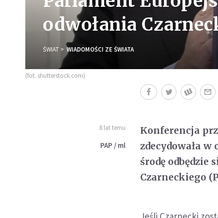
Parlament Europejs
odwołania Czarneck
ŚWIAT
WIADOMOŚCI ZE ŚWIATA
(fot. shutterstock.com)
8 lat temu
Konferencja pr
zdecydowała w c
PAP / ml
środę odbędzie 
Czarneckiego (P
Jeśli Czarnecki zo