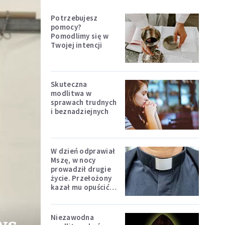
Potrzebujesz
pomocy?
Pomodlimy się w
Twojej intencji
Skuteczna
modlitwa w
sprawach trudnych
i beznadziejnych
W dzień odprawiał
Mszę, w nocy
prowadził drugie
życie. Przełożony
kazał mu opuścić
zakon
Niezawodna