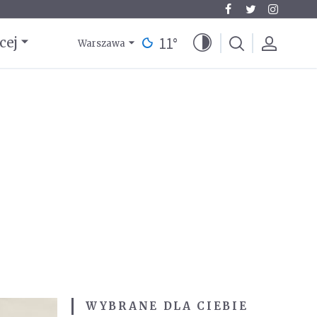
11
°
cej
Warszawa
WYBRANE DLA CIEBIE