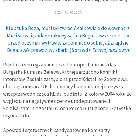
DEON.PL POLECA
Kto szuka Boga, musi się zwrócić całkowicie do wewnątrz.
Musi się wciąż ukierunkowywać na Boga, zawsze mieć Go
przed oczyma i wytrwale zapominać o sobie, aż znajdzie
Boga, swój prawdziwy skarb. (Sprawdź:
Rozwój duchowy
)
Pięć lat temu egzaminu przed europosłami nie zdała
Bułgarka Rumiana Żelewa, której zarzucono konflikt
interesów. Została zastąpiona przez Kristalinę Georgiewą,
obecną komisarz UE ds. pomocy humanitarnej i przyszłą
wiceprzewodnicząca KE ds. budżetu. Z kolei w 2004 roku ze
względu na negatywne oceny eurodeputowanych
komisarzami nie zostali Włoch Rocco Buttiglione i Łotyszka
Ingrida Udre.
Spośród tegorocznych kandydatów na komisarzy