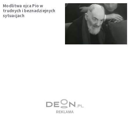
Modlitwa ojca Pio w
trudnych i beznadziejnych
sytuacjach