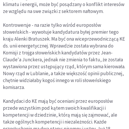
klimatu i energii, może być posądzany o konflikt interesów
ze względu na swe związki z sektorem naftowym.
Kontrowersje - na razie tylko wśród europosłów
słoweńskich - wywołuje kandydatura byłej premier tego
kraju Alenki Bratuszek. Ma być ona wiceprzewodniczącą KE
ds. unii energetycznej. Wprawdzie została wybrana do
Komisji z trojga słoweńskich kandydatów przez Jean-
Claude'a Junckera, jednak nie zmienia to faktu, że została
wystawiona przez ustępujący rząd, którym sama kierowała.
Nowy rząd w Lublanie, a także większość opinii publicznej,
chętnie widziałaby kogoś innego w roli słoweńskiego
komisarza.
Kandydaci do KE mają być oceniani przez europosłów
przede wszystkim pod kątem swoich kwalifikacji i
kompetencji w dziedzinie, którą mają się zajmować, ale
także ogólnych kompetencji i niezależności. Każde
przesłuchanie ma dwa etapy: pisemny i ustny. Już 18