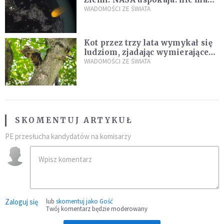
zagrożenia
WIADOMOŚCI ZE ŚWIATA
Kot przez trzy lata wymykał się
ludziom, zjadając wymierające
kaczki. W końcu popełnił
WIADOMOŚCI ZE ŚWIATA
fatalny błąd
SKOMENTUJ ARTYKUŁ
PE przesłucha kandydatów na komisarzy
Zaloguj się
lub
skomentuj jako Gość
Twój komentarz będzie moderowany