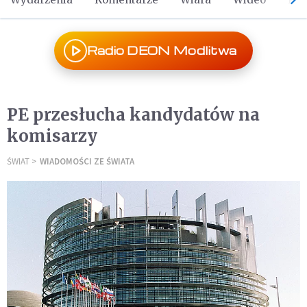
Radio DEON Modlitwa
PE przesłucha kandydatów na
komisarzy
ŚWIAT
WIADOMOŚCI ZE ŚWIATA