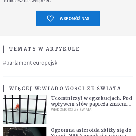
Tu możesz nas wesprzeć.
WSPOMÓŻ NAS
TEMATY W ARTYKULE
#parlament europejski
WIĘCEJ W:
WIADOMOŚCI ZE ŚWIATA
Uczestniczył w egzekucjach. Pod
wpływem słów papieża zmienił
zdanie
WIADOMOŚCI ZE ŚWIATA
Ogromna asteroida zbliży się do
Ziemi. NASA uspokaja: nie ma