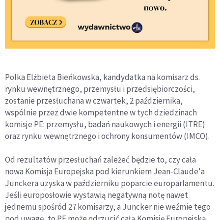
Polka Elżbieta Bieńkowska, kandydatka na komisarz ds.
rynku wewnętrznego, przemysłu i przedsiębiorczości,
zostanie przesłuchana w czwartek, 2 października,
wspólnie przez dwie kompetentne w tych dziedzinach
komisje PE: przemysłu, badań naukowych i energii (ITRE)
oraz rynku wewnętrznego i ochrony konsumentów (IMCO).
Od rezultatów przesłuchań zależeć będzie to, czy cała
nowa Komisja Europejska pod kierunkiem Jean-Claude'a
Junckera uzyska w październiku poparcie europarlamentu.
Jeśli europosłowie wystawią negatywną notę nawet
jednemu spośród 27 komisarzy, a Juncker nie weźmie tego
pod uwagę, to PE może odrzucić całą Komisję Europejską.