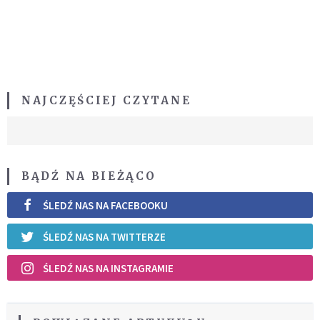
NAJCZĘŚCIEJ CZYTANE
BĄDŹ NA BIEŻĄCO
ŚLEDŹ NAS NA FACEBOOKU
ŚLEDŹ NAS NA TWITTERZE
ŚLEDŹ NAS NA INSTAGRAMIE