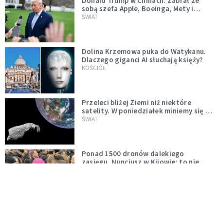
Donald Trump w Chinach. Zabrał ze
sobą szefa Apple, Boeinga, Mety i
Muska
ŚWIAT
Dolina Krzemowa puka do Watykanu.
Dlaczego giganci AI słuchają księży?
KOŚCIÓŁ
Przeleci bliżej Ziemi niż niektóre
satelity. W poniedziałek miniemy się z
asteroidą, która poprzedzi znacznie
ŚWIAT
większego "gościa"
Ponad 1500 dronów dalekiego
zasięgu. Nuncjusz w Kijowie: to nie
wygląda na wolę zakończenia wojny
ŚWIAT
[PILNE] Rosyjskie drony nad Łotwą.
Jeden z nich uderzył w skład ropy