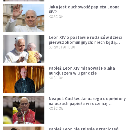
Jaka jest duchowość papieża Leona
XIV?
KOŚCIÓŁ
Leon XIV o postawie rodziców dzieci
pierwszokomunijnych: niech będą
przykładem
SERWIS PAPIESKI
Papież Leon XIV mianował Polaka
nuncjuszem w Ugandzie
KOŚCIÓŁ
Neapol: Cud św. Januarego dopełniony
na oczach papieża w rocznicę
pontyfikatu!
KOŚCIÓŁ
Papież Leon nie zniesie ograniczeń