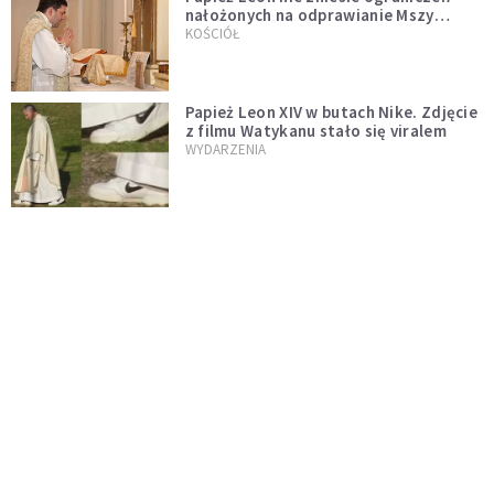
nałożonych na odprawianie Mszy
trydenckiej. „Traditionis custodes”
KOŚCIÓŁ
zostaje w mocy
Papież Leon XIV w butach Nike. Zdjęcie
z filmu Watykanu stało się viralem
WYDARZENIA