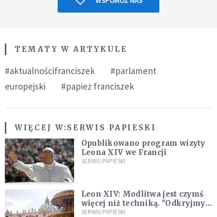
WSPOMÓŻ NAS
TEMATY W ARTYKULE
#aktualnościfranciszek
#parlament
europejski
#papież franciszek
WIĘCEJ W:
SERWIS PAPIESKI
Opublikowano program wizyty
Leona XIV we Francji
SERWIS PAPIESKI
Leon XIV: Modlitwa jest czymś
więcej niż techniką. "Odkryjmy
ją na nowo"
SERWIS PAPIESKI