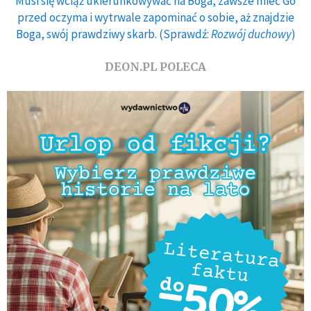
Musi się wciąż ukierunkowywać na Boga, zawsze mieć Go
przed oczyma i wytrwale zapominać o sobie, aż znajdzie
Boga, swój prawdziwy skarb. (Sprawdź:
Rozwój duchowy
)
DEON.PL POLECA