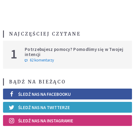
NAJCZĘŚCIEJ CZYTANE
1
Potrzebujesz pomocy? Pomodlimy się w Twojej
intencji
62 komentarzy
BĄDŹ NA BIEŻĄCO
ŚLEDŹ NAS NA FACEBOOKU
ŚLEDŹ NAS NA TWITTERZE
ŚLEDŹ NAS NA INSTAGRAMIE