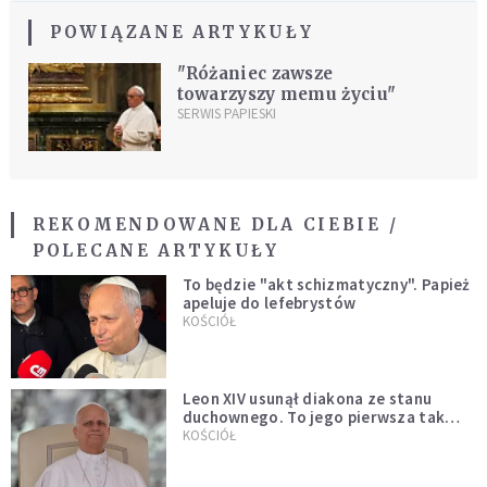
POWIĄZANE ARTYKUŁY
"Różaniec zawsze
towarzyszy memu życiu"
SERWIS PAPIESKI
REKOMENDOWANE DLA CIEBIE /
POLECANE ARTYKUŁY
To będzie "akt schizmatyczny". Papież
apeluje do lefebrystów
KOŚCIÓŁ
Leon XIV usunął diakona ze stanu
duchownego. To jego pierwsza tak
bezprecedensowa decyzja
KOŚCIÓŁ