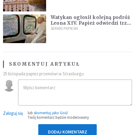
Watykan ogłosił kolejną podróż
Leona XIV. Papież odwiedzi trzy
kraje Ameryki Południowej
SERWIS PAPIESKI
SKOMENTUJ ARTYKUŁ
25 listopada papież przemówi w Strasburgu
Zaloguj się
lub
skomentuj jako Gość
Twój komentarz będzie moderowany
DODAJ KOMENTARZ