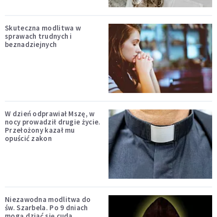
Skuteczna modlitwa w
sprawach trudnych i
beznadziejnych
W dzień odprawiał Mszę, w
nocy prowadził drugie życie.
Przełożony kazał mu
opuścić zakon
Niezawodna modlitwa do
św. Szarbela. Po 9 dniach
mogą dziać się cuda