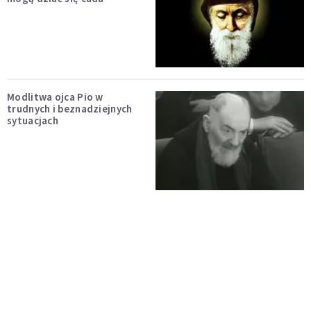
Modlitwa ojca Pio w
trudnych i beznadziejnych
sytuacjach