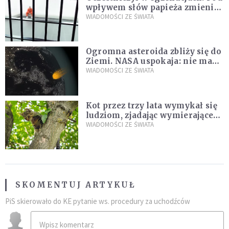
wpływem słów papieża zmienił
zdanie
WIADOMOŚCI ZE ŚWIATA
Ogromna asteroida zbliży się do
Ziemi. NASA uspokaja: nie ma
zagrożenia
WIADOMOŚCI ZE ŚWIATA
Kot przez trzy lata wymykał się
ludziom, zjadając wymierające
kaczki. W końcu popełnił
WIADOMOŚCI ZE ŚWIATA
fatalny błąd
SKOMENTUJ ARTYKUŁ
PiS skierowało do KE pytanie ws. procedury za uchodźców