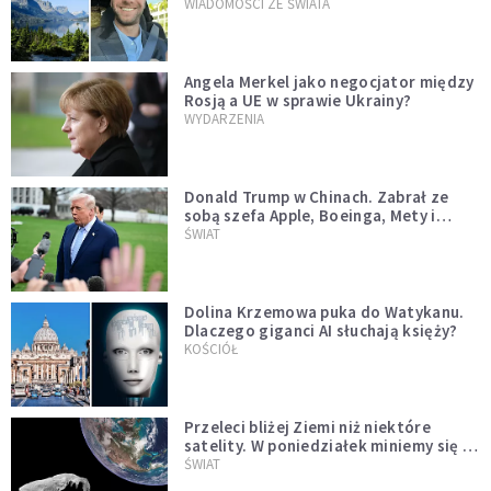
WIADOMOŚCI ZE ŚWIATA
Angela Merkel jako negocjator między
Rosją a UE w sprawie Ukrainy?
WYDARZENIA
Donald Trump w Chinach. Zabrał ze
sobą szefa Apple, Boeinga, Mety i
Muska
ŚWIAT
Dolina Krzemowa puka do Watykanu.
Dlaczego giganci AI słuchają księży?
KOŚCIÓŁ
Przeleci bliżej Ziemi niż niektóre
satelity. W poniedziałek miniemy się z
asteroidą, która poprzedzi znacznie
ŚWIAT
większego "gościa"