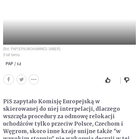
(fot. PAP/EPA/MOHAMMED SABER)
9 lat temu
PAP / sz
PiS zapytało Komisję Europejską w
skierowanej do niej interpelacji, dlaczego
wszczęła procedury za odmowę relokacji
uchodźców tylko przeciw Polsce, Czechom i
Węgrom, skoro inne kraje unijne także "w
wysokim stopniu" nie wykonują decyzji w tej