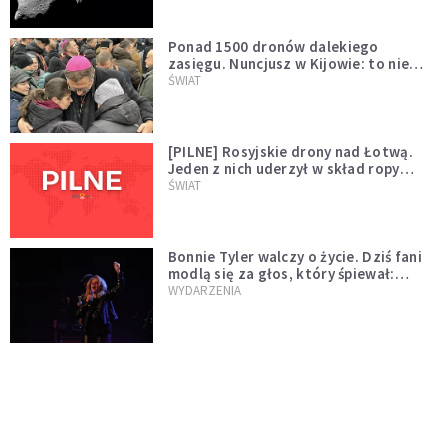
Ponad 1500 dronów dalekiego
zasięgu. Nuncjusz w Kijowie: to nie
wygląda na wolę zakończenia wojny
ŚWIAT
[PILNE] Rosyjskie drony nad Łotwą.
Jeden z nich uderzył w skład ropy
naftowej
ŚWIAT
Bonnie Tyler walczy o życie. Dziś fani
modlą się za głos, który śpiewał:
"Lord, help me"
WYDARZENIA