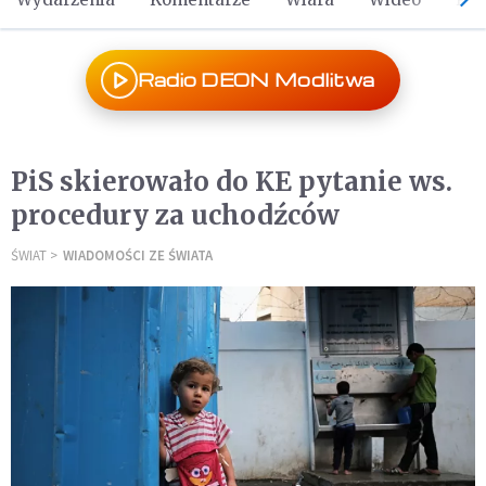
Radio DEON Modlitwa
PiS skierowało do KE pytanie ws.
procedury za uchodźców
ŚWIAT
WIADOMOŚCI ZE ŚWIATA