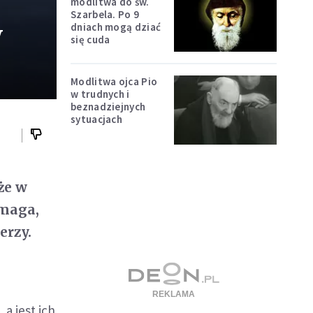
modlitwa do św.
Szarbela. Po 9
w
dniach mogą dziać
się cuda
Modlitwa ojca Pio
w trudnych i
beznadziejnych
sytuacjach
że w
omaga,
erzy.
 a jest ich