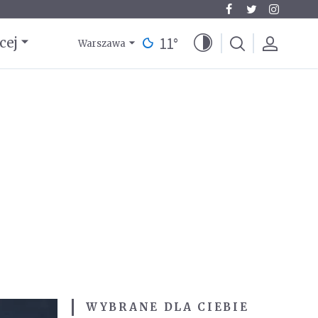
11
°
cej
Warszawa
WYBRANE DLA CIEBIE