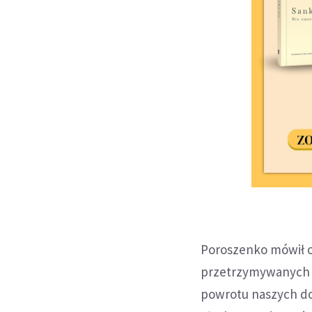
Poroszenko mówił o
przetrzymywanych p
powrotu naszych d