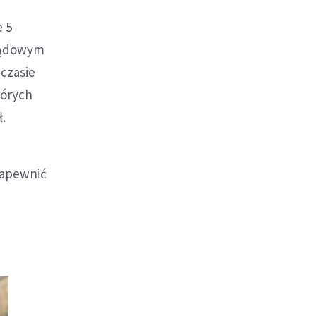
e 5
rządowym
 czasie
tórych
ł.
zapewnić