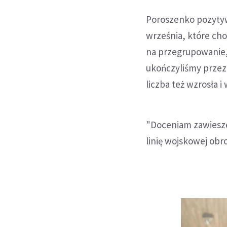
Poroszenko pozytywn
września, które ch
na przegrupowanie, 
ukończyliśmy przez
liczba też wzrosła i
"Doceniam zawiesze
linię wojskowej obro