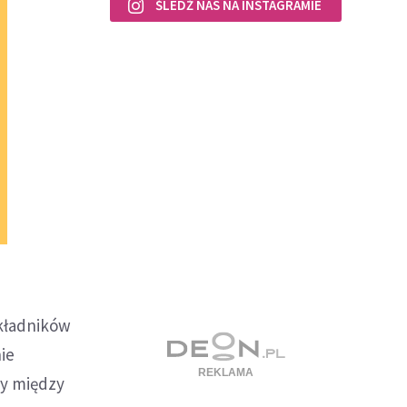
ŚLEDŹ NAS NA INSTAGRAMIE
akładników
ie
y między