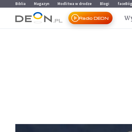
Przejdź do menu głównego
Przejdź do treści
Biblia
Magazyn
Modlitwa w drodze
Blogi
faceBó
Wy
Radio DEON