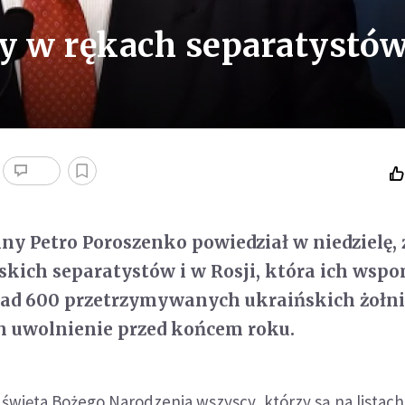
y w rękach separatystó
ny Petro Poroszenko powiedział w niedzielę, 
skich separatystów i w Rosji, która ich wsp
nad 600 przetrzymywanych ukraińskich żołni
h uwolnienie przed końcem roku.
 święta Bożego Narodzenia wszyscy, którzy są na listach,