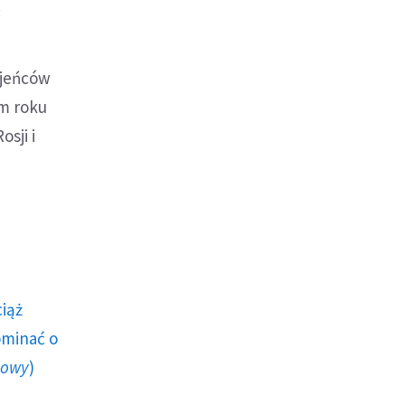
.
 jeńców
em roku
sji i
ciąż
ominać o
howy
)