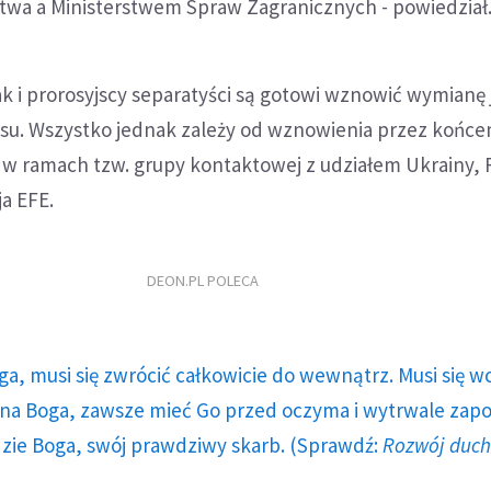
twa a Ministerstwem Spraw Zagranicznych - powiedział
k i prorosyjscy separatyści są gotowi wznowić wymianę
su. Wszystko jednak zależy od wznowienia przez końc
 w ramach tzw. grupy kontaktowej z udziałem Ukrainy, Ro
a EFE.
DEON.PL POLECA
ga, musi się zwrócić całkowicie do wewnątrz. Musi się w
a Boga, zawsze mieć Go przed oczyma i wytrwale zap
dzie Boga, swój prawdziwy skarb. (Sprawdź:
Rozwój duc