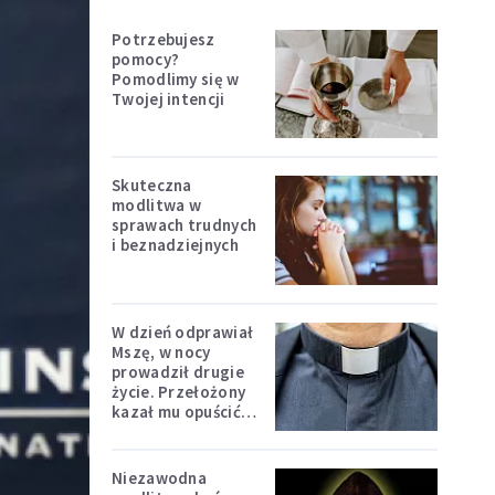
Potrzebujesz
pomocy?
Pomodlimy się w
Twojej intencji
Skuteczna
modlitwa w
sprawach trudnych
i beznadziejnych
W dzień odprawiał
Mszę, w nocy
prowadził drugie
życie. Przełożony
kazał mu opuścić
zakon
Niezawodna