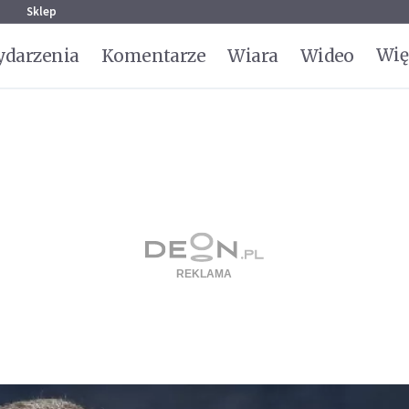
g
Sklep
Wię
darzenia
Komentarze
Wiara
Wideo