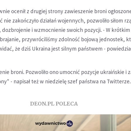
ie ocenił z drugiej strony zawieszenie broni ogłoszon
oć nie zakończyło działań wojennych, pozwoliło siłom 
dozbrojenie i wzmocnienie swoich pozycji. - W krótkim
brajanie, przywróciliśmy zdolność bojową jednostek, k
 widać, że dziś Ukraina jest silnym państwem - powiedzia
nie broni. Pozwoliło ono umocnić pozycje ukraińskie i 
ny" - napisał też w niedzielę szef państwa na Twitterze.
DEON.PL POLECA