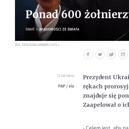
Ponad 600 żołnierz
ŚWIAT
WIADOMOŚCI ZE ŚWIATA
(fot. EPA/DAN HIMBRECHTS )
11 lat temu
Prezydent Ukrai
rękach prorosyj
PAP / slo
znajduje się po
Zaapelował o ic
- Celem jest, aby na