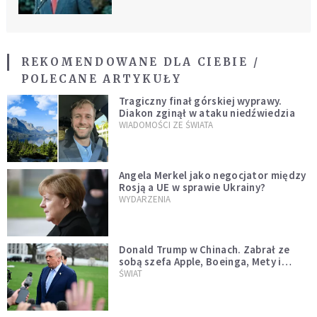
REKOMENDOWANE DLA CIEBIE /
POLECANE ARTYKUŁY
Tragiczny finał górskiej wyprawy.
Diakon zginął w ataku niedźwiedzia
WIADOMOŚCI ZE ŚWIATA
Angela Merkel jako negocjator między
Rosją a UE w sprawie Ukrainy?
WYDARZENIA
Donald Trump w Chinach. Zabrał ze
sobą szefa Apple, Boeinga, Mety i
Muska
ŚWIAT