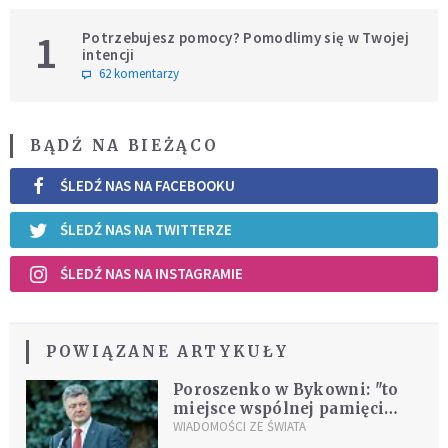
1
Potrzebujesz pomocy? Pomodlimy się w Twojej
intencji
62 komentarzy
BĄDŹ NA BIEŻĄCO
ŚLEDŹ NAS NA FACEBOOKU
ŚLEDŹ NAS NA TWITTERZE
ŚLEDŹ NAS NA INSTAGRAMIE
POWIĄZANE ARTYKUŁY
Poroszenko w Bykowni: "to
miejsce wspólnej pamięci
narodu ukraińskiego,
WIADOMOŚCI ZE ŚWIATA
polskiego i innych"