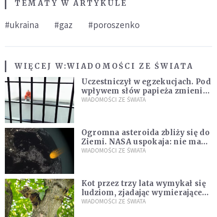
TEMATY W ARTYKULE
#ukraina
#gaz
#poroszenko
WIĘCEJ W:
WIADOMOŚCI ZE ŚWIATA
Uczestniczył w egzekucjach. Pod
wpływem słów papieża zmienił
zdanie
WIADOMOŚCI ZE ŚWIATA
Ogromna asteroida zbliży się do
Ziemi. NASA uspokaja: nie ma
zagrożenia
WIADOMOŚCI ZE ŚWIATA
Kot przez trzy lata wymykał się
ludziom, zjadając wymierające
kaczki. W końcu popełnił
WIADOMOŚCI ZE ŚWIATA
fatalny błąd