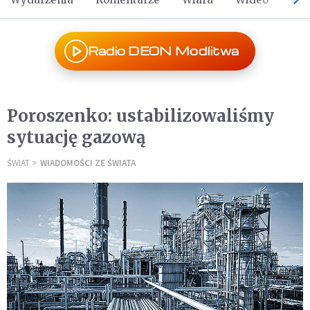
Radio DEON Modlitwa
Poroszenko: ustabilizowaliśmy
sytuację gazową
ŚWIAT
WIADOMOŚCI ZE ŚWIATA