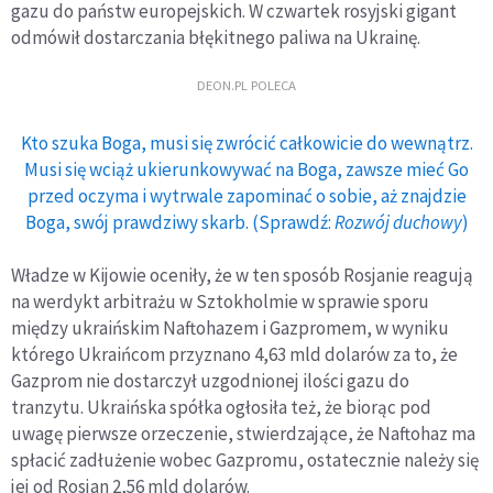
gazu do państw europejskich. W czwartek rosyjski gigant
odmówił dostarczania błękitnego paliwa na Ukrainę.
DEON.PL POLECA
Kto szuka Boga, musi się zwrócić całkowicie do wewnątrz.
Musi się wciąż ukierunkowywać na Boga, zawsze mieć Go
przed oczyma i wytrwale zapominać o sobie, aż znajdzie
Boga, swój prawdziwy skarb. (Sprawdź:
Rozwój duchowy
)
Władze w Kijowie oceniły, że w ten sposób Rosjanie reagują
na werdykt arbitrażu w Sztokholmie w sprawie sporu
między ukraińskim Naftohazem i Gazpromem, w wyniku
którego Ukraińcom przyznano 4,63 mld dolarów za to, że
Gazprom nie dostarczył uzgodnionej ilości gazu do
tranzytu. Ukraińska spółka ogłosiła też, że biorąc pod
uwagę pierwsze orzeczenie, stwierdzające, że Naftohaz ma
spłacić zadłużenie wobec Gazpromu, ostatecznie należy się
jej od Rosjan 2,56 mld dolarów.