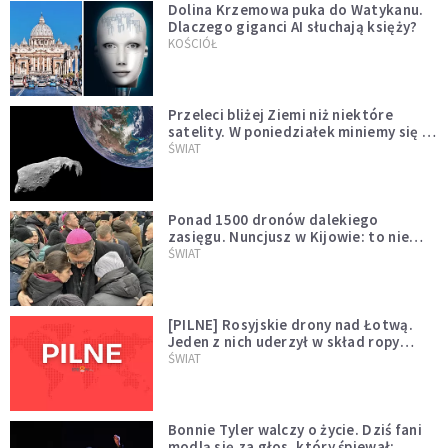
Dolina Krzemowa puka do Watykanu.
Dlaczego giganci AI słuchają księży?
KOŚCIÓŁ
Przeleci bliżej Ziemi niż niektóre
satelity. W poniedziałek miniemy się z
asteroidą, która poprzedzi znacznie
ŚWIAT
większego "gościa"
Ponad 1500 dronów dalekiego
zasięgu. Nuncjusz w Kijowie: to nie
wygląda na wolę zakończenia wojny
ŚWIAT
[PILNE] Rosyjskie drony nad Łotwą.
Jeden z nich uderzył w skład ropy
naftowej
ŚWIAT
Bonnie Tyler walczy o życie. Dziś fani
modlą się za głos, który śpiewał: