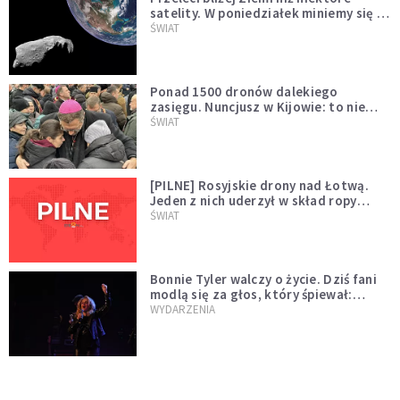
satelity. W poniedziałek miniemy się z
asteroidą, która poprzedzi znacznie
ŚWIAT
większego "gościa"
Ponad 1500 dronów dalekiego
zasięgu. Nuncjusz w Kijowie: to nie
wygląda na wolę zakończenia wojny
ŚWIAT
[PILNE] Rosyjskie drony nad Łotwą.
Jeden z nich uderzył w skład ropy
naftowej
ŚWIAT
Bonnie Tyler walczy o życie. Dziś fani
modlą się za głos, który śpiewał:
"Lord, help me"
WYDARZENIA