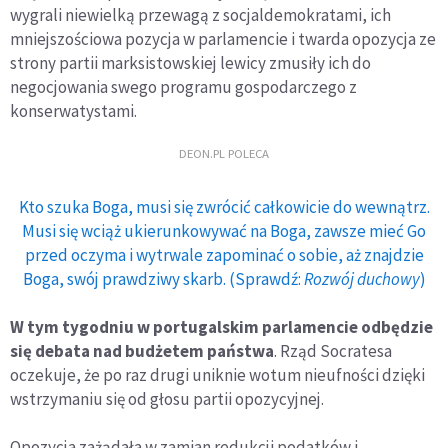
wygrali niewielką przewagą z socjaldemokratami, ich
mniejszościowa pozycja w parlamencie i twarda opozycja ze
strony partii marksistowskiej lewicy zmusiły ich do
negocjowania swego programu gospodarczego z
konserwatystami.
DEON.PL POLECA
Kto szuka Boga, musi się zwrócić całkowicie do wewnątrz.
Musi się wciąż ukierunkowywać na Boga, zawsze mieć Go
przed oczyma i wytrwale zapominać o sobie, aż znajdzie
Boga, swój prawdziwy skarb. (Sprawdź:
Rozwój duchowy
)
W tym tygodniu w portugalskim parlamencie odbędzie
się debata nad budżetem państwa
. Rząd Socratesa
oczekuje, że po raz drugi uniknie wotum nieufności dzięki
wstrzymaniu się od głosu partii opozycyjnej.
Opozycja zażądała w zamian redukcji podatków i