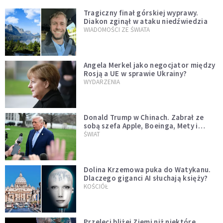
Tragiczny finał górskiej wyprawy.
Diakon zginął w ataku niedźwiedzia
WIADOMOŚCI ZE ŚWIATA
Angela Merkel jako negocjator między
Rosją a UE w sprawie Ukrainy?
WYDARZENIA
Donald Trump w Chinach. Zabrał ze
sobą szefa Apple, Boeinga, Mety i
Muska
ŚWIAT
Dolina Krzemowa puka do Watykanu.
Dlaczego giganci AI słuchają księży?
KOŚCIÓŁ
Przeleci bliżej Ziemi niż niektóre