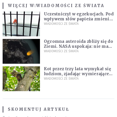
WIĘCEJ W:
WIADOMOŚCI ZE ŚWIATA
Uczestniczył w egzekucjach. Pod
wpływem słów papieża zmienił
zdanie
WIADOMOŚCI ZE ŚWIATA
Ogromna asteroida zbliży się do
Ziemi. NASA uspokaja: nie ma
zagrożenia
WIADOMOŚCI ZE ŚWIATA
Kot przez trzy lata wymykał się
ludziom, zjadając wymierające
kaczki. W końcu popełnił
WIADOMOŚCI ZE ŚWIATA
fatalny błąd
SKOMENTUJ ARTYKUŁ