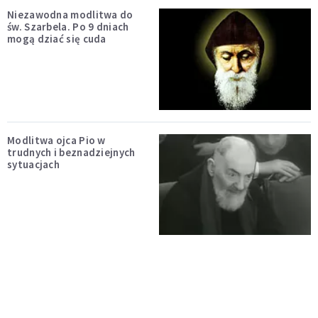
Niezawodna modlitwa do
św. Szarbela. Po 9 dniach
mogą dziać się cuda
Modlitwa ojca Pio w
trudnych i beznadziejnych
sytuacjach