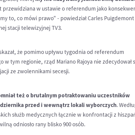
st przewidziana w ustawie o referendum jako konsekwen
imy to, co mówi prawo" - powiedział Carles Puigdemont
ej stacji telewizyjnej TV3.
wskazał, że pomimo upływu tygodnia od referendum
 w tym regionie, rząd Mariano Rajoya nie zdecydował s
cji ze zwolennikami secesji.
mniał też o brutalnym potraktowaniu uczestników
dziernika przed i wewnątrz lokali wyborczych
. Wedłu
kich służb medycznych łącznie w konfrontacji z hiszpa
wilną odniosło rany blisko 900 osób.