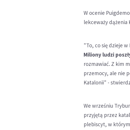
W ocenie Puigdemon
lekceważy dążenia 
"To, co się dzieje w
Miliony ludzi pos
rozmawiać. Z kim ma
przemocy, ale nie p
Katalonii" - stwier
We wrześniu Trybun
przyjętą przez kat
plebiscyt, w którym