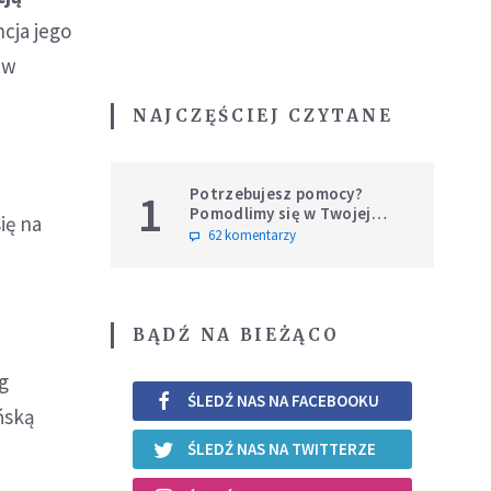
cja jego
 w
NAJCZĘŚCIEJ CZYTANE
Potrzebujesz pomocy?
1
Pomodlimy się w Twojej
ię na
intencji
62 komentarzy
BĄDŹ NA BIEŻĄCO
g
ŚLEDŹ NAS NA FACEBOOKU
ńską
ŚLEDŹ NAS NA TWITTERZE