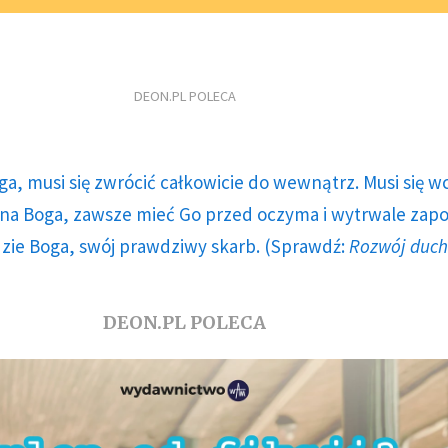
DEON.PL POLECA
ga, musi się zwrócić całkowicie do wewnątrz. Musi się w
a Boga, zawsze mieć Go przed oczyma i wytrwale zap
dzie Boga, swój prawdziwy skarb. (Sprawdź:
Rozwój duc
DEON.PL POLECA