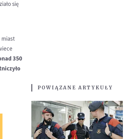
iało się
h miast
wiece
onad 350
tniczyło
POWIĄZANE ARTYKUŁY