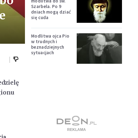
 bo
modlitwa do św.
Szarbela. Po 9
e
dniach mogą dziać
się cuda
Modlitwa ojca Pio
w trudnych i
beznadziejnych
sytuacjach
dzielę
gionu
cją