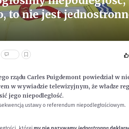
ogłosimy niepodległość,
 to nie jest jednostronn
ego rządu Carles Puigdemont powiedział w nie
em w wywiadzie telewizyjnym, że władze re
sić jego niepodległość.
nsekwencją ustawy o referendum niepodległościowym.
egłości, której
my nie nazywamy
jednostronną
deklara