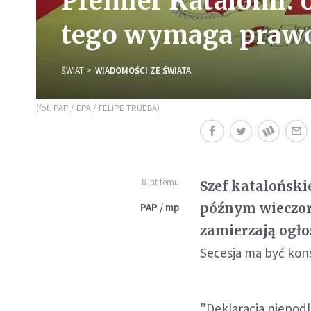
Premier Katalonii: 
tego wymaga prawo,
ŚWIAT
WIADOMOŚCI ZE ŚWIATA
(fot. PAP / EPA / FELIPE TRUEBA)
8 lat temu
Szef kataloński
późnym wieczor
PAP / mp
zamierzają ogło
Secesja ma być ko
"Deklaracja niepodl