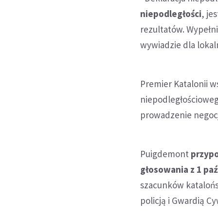
niepodległości
, je
rezultatów. Wypełn
wywiadzie dla lokaln
Premier Katalonii 
niepodległościowego
prowadzenie negocja
Puigdemont
przypo
głosowania z 1 paź
szacunków katalońs
policją i Gwardią Cy