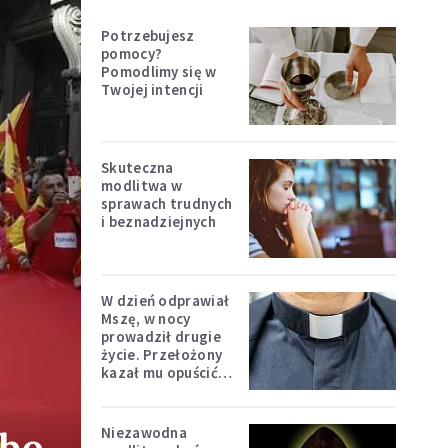
Potrzebujesz
pomocy?
Pomodlimy się w
Twojej intencji
Skuteczna
modlitwa w
sprawach trudnych
i beznadziejnych
W dzień odprawiał
Mszę, w nocy
prowadził drugie
życie. Przełożony
kazał mu opuścić
zakon
Niezawodna