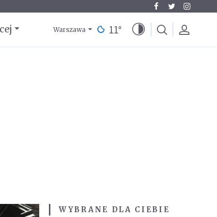
11
°
cej
Warszawa
WYBRANE DLA CIEBIE