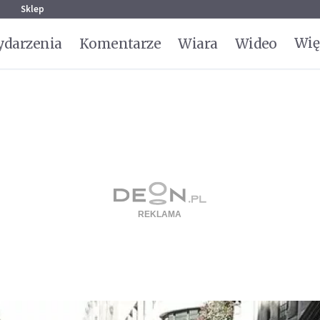
g
Sklep
Wię
darzenia
Komentarze
Wiara
Wideo