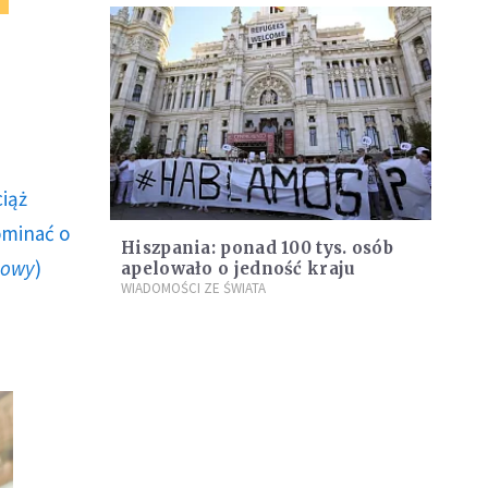
ciąż
ominać o
Hiszpania: ponad 100 tys. osób
howy
)
apelowało o jedność kraju
WIADOMOŚCI ZE ŚWIATA