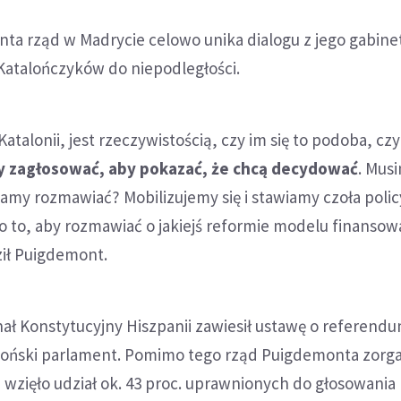
ta rząd w Madrycie celowo unika dialogu z jego gabine
Katalończyków do niepodległości.
 Katalonii, jest rzeczywistością, czy im się to podoba, czy
zły zagłosować, aby pokazać, że chcą decydować
. Mus
my rozmawiać? Mobilizujemy się i stawiamy czoła polic
o to, aby rozmawiać o jakiejś reformie modelu finansowa
dził Puigdemont.
ał Konstytucyjny Hiszpanii zawiesił ustawę o referend
aloński parlament. Pomimo tego rząd Puigdemonta zorg
 wzięło udział ok. 43 proc. uprawnionych do głosowania