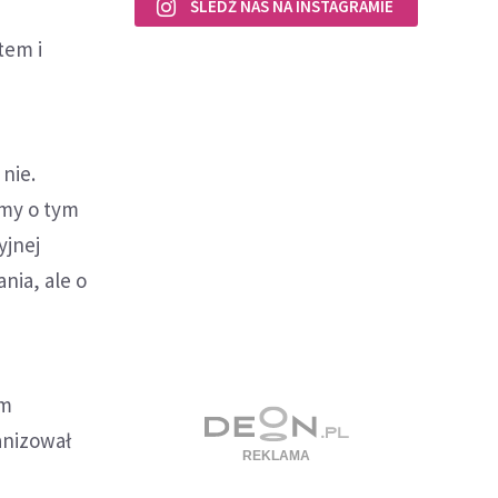
ŚLEDŹ NAS NA INSTAGRAMIE
tem i
 nie.
imy o tym
yjnej
nia, ale o
um
anizował