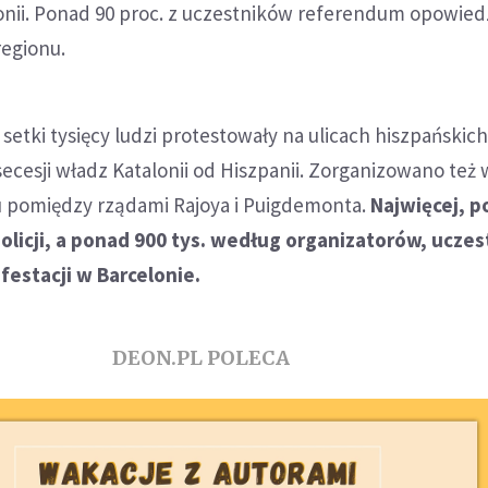
nii. Ponad 90 proc. z uczestników referendum opowiedz
regionu.
 setki tysięcy ludzi protestowały na ulicach hiszpańskic
cesji władz Katalonii od Hiszpanii. Zorganizowano też 
gu pomiędzy rządami Rajoya i Puigdemonta.
Najwięcej, p
policji, a ponad 900 tys. według organizatorów, uczes
festacji w Barcelonie.
DEON.PL POLECA