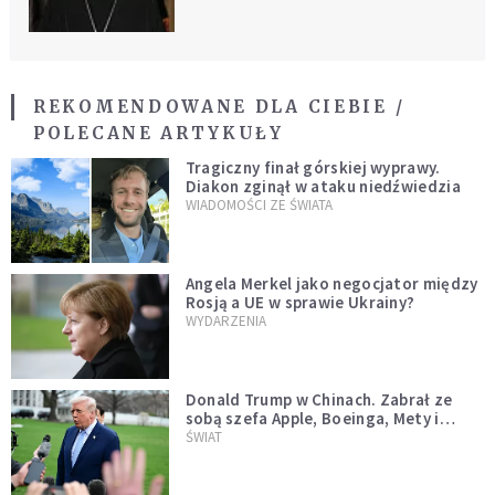
REKOMENDOWANE DLA CIEBIE /
POLECANE ARTYKUŁY
Tragiczny finał górskiej wyprawy.
Diakon zginął w ataku niedźwiedzia
WIADOMOŚCI ZE ŚWIATA
Angela Merkel jako negocjator między
Rosją a UE w sprawie Ukrainy?
WYDARZENIA
Donald Trump w Chinach. Zabrał ze
sobą szefa Apple, Boeinga, Mety i
Muska
ŚWIAT