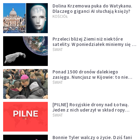
Dolina Krzemowa puka do Watykanu.
Dlaczego giganci AI słuchają księży?
KOŚCIÓŁ
Przeleci bliżej Ziemi niż niektóre
satelity. W poniedziałek miniemy się z
asteroidą, która poprzedzi znacznie
ŚWIAT
większego "gościa"
Ponad 1500 dronów dalekiego
zasięgu. Nuncjusz w Kijowie: to nie
wygląda na wolę zakończenia wojny
ŚWIAT
[PILNE] Rosyjskie drony nad Łotwą.
Jeden z nich uderzył w skład ropy
naftowej
ŚWIAT
Bonnie Tyler walczy o życie. Dziś fani