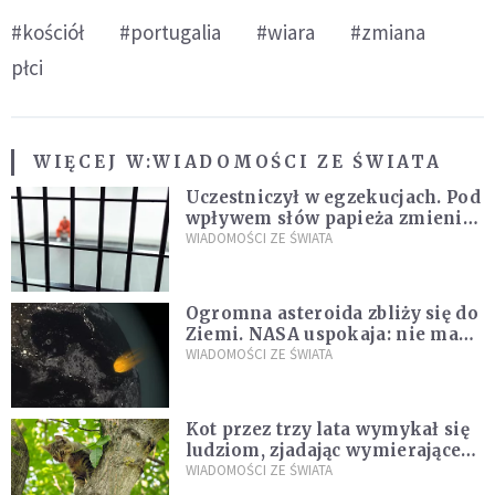
#kościół
#portugalia
#wiara
#zmiana
płci
WIĘCEJ W:
WIADOMOŚCI ZE ŚWIATA
Uczestniczył w egzekucjach. Pod
wpływem słów papieża zmienił
zdanie
WIADOMOŚCI ZE ŚWIATA
Ogromna asteroida zbliży się do
Ziemi. NASA uspokaja: nie ma
zagrożenia
WIADOMOŚCI ZE ŚWIATA
Kot przez trzy lata wymykał się
ludziom, zjadając wymierające
kaczki. W końcu popełnił
WIADOMOŚCI ZE ŚWIATA
fatalny błąd