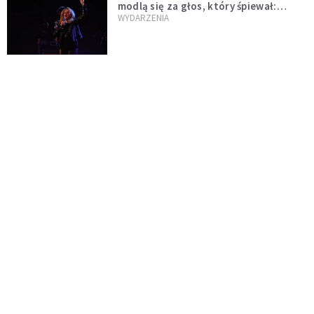
modlą się za głos, który śpiewał:
"Lord, help me"
WYDARZENIA