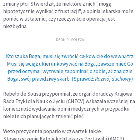
zmiany płci. Stwierdził, że niektóre z nich "mogą
hipotetycznie wynikać z frustracji", a opinia lekarska może
pomóc w ustaleniu, czy rzeczywiście operacja jest
niezbędna.
DEON.PL POLECA
Kto szuka Boga, musi się zwrócić całkowicie do wewnątrz.
Musi się wciąż ukierunkowywać na Boga, zawsze mieć Go
przed oczyma i wytrwale zapominać o sobie, aż znajdzie
Boga, swój prawdziwy skarb. (Sprawdź:
Rozwój duchowy
)
Rebelo de Sousa przypomniał, że organ doradczy Krajowa
Rada Etyki dla Nauk o Życiu (CNECV) wskazała wcześniej na
konieczność wydawania opinii medycznych w przypadku
nieletnich planujących zmienić płeć.
Weto prezydenta poparło w czwartek także
Stowarzyszenie Katolickich Lekarzy Portugalii (AMCP).