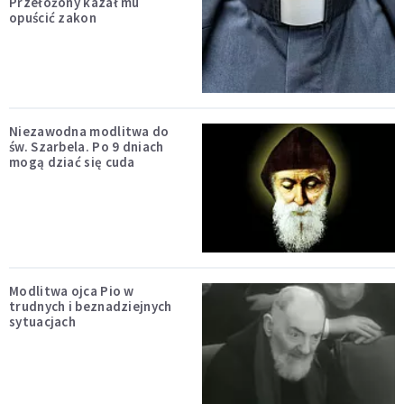
Przełożony kazał mu
opuścić zakon
Niezawodna modlitwa do
św. Szarbela. Po 9 dniach
mogą dziać się cuda
Modlitwa ojca Pio w
trudnych i beznadziejnych
sytuacjach