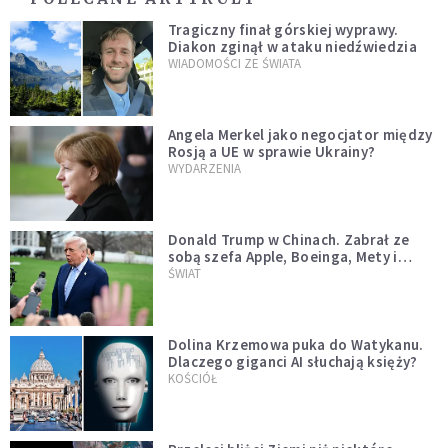
Tragiczny finał górskiej wyprawy.
Diakon zginął w ataku niedźwiedzia
WIADOMOŚCI ZE ŚWIATA
Angela Merkel jako negocjator między
Rosją a UE w sprawie Ukrainy?
WYDARZENIA
Donald Trump w Chinach. Zabrał ze
sobą szefa Apple, Boeinga, Mety i
Muska
ŚWIAT
Dolina Krzemowa puka do Watykanu.
Dlaczego giganci AI słuchają księży?
KOŚCIÓŁ