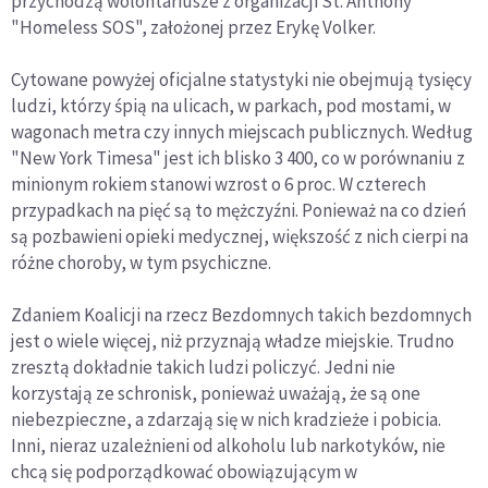
przychodzą wolontariusze z organizacji St. Anthony
"Homeless SOS", założonej przez Erykę Volker.
Cytowane powyżej oficjalne statystyki nie obejmują tysięcy
ludzi, którzy śpią na ulicach, w parkach, pod mostami, w
wagonach metra czy innych miejscach publicznych. Według
"New York Timesa" jest ich blisko 3 400, co w porównaniu z
minionym rokiem stanowi wzrost o 6 proc. W czterech
przypadkach na pięć są to mężczyźni. Ponieważ na co dzień
są pozbawieni opieki medycznej, większość z nich cierpi na
różne choroby, w tym psychiczne.
Zdaniem Koalicji na rzecz Bezdomnych takich bezdomnych
jest o wiele więcej, niż przyznają władze miejskie. Trudno
zresztą dokładnie takich ludzi policzyć. Jedni nie
korzystają ze schronisk, ponieważ uważają, że są one
niebezpieczne, a zdarzają się w nich kradzieże i pobicia.
Inni, nieraz uzależnieni od alkoholu lub narkotyków, nie
chcą się podporządkować obowiązującym w