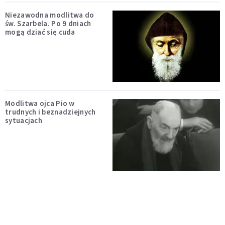
Niezawodna modlitwa do
św. Szarbela. Po 9 dniach
mogą dziać się cuda
Modlitwa ojca Pio w
trudnych i beznadziejnych
sytuacjach