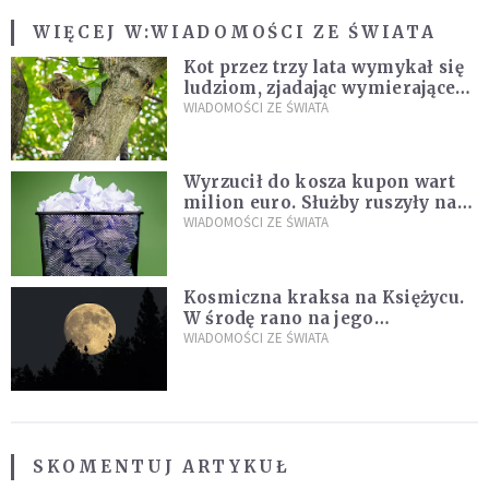
WIĘCEJ W:
WIADOMOŚCI ZE ŚWIATA
Kot przez trzy lata wymykał się
ludziom, zjadając wymierające
kaczki. W końcu popełnił
WIADOMOŚCI ZE ŚWIATA
fatalny błąd
Wyrzucił do kosza kupon wart
milion euro. Służby ruszyły na
poszukiwania
WIADOMOŚCI ZE ŚWIATA
Kosmiczna kraksa na Księżycu.
W środę rano na jego
powierzchni dojdzie do
WIADOMOŚCI ZE ŚWIATA
niezwykłego zdarzenia
SKOMENTUJ ARTYKUŁ