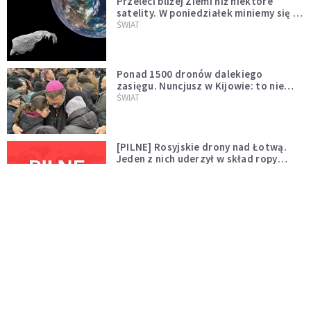
Przeleci bliżej Ziemi niż niektóre
satelity. W poniedziałek miniemy się z
asteroidą, która poprzedzi znacznie
ŚWIAT
większego "gościa"
Ponad 1500 dronów dalekiego
zasięgu. Nuncjusz w Kijowie: to nie
wygląda na wolę zakończenia wojny
ŚWIAT
[PILNE] Rosyjskie drony nad Łotwą.
Jeden z nich uderzył w skład ropy
naftowej
ŚWIAT
Bonnie Tyler walczy o życie. Dziś fani
modlą się za głos, który śpiewał:
"Lord, help me"
WYDARZENIA