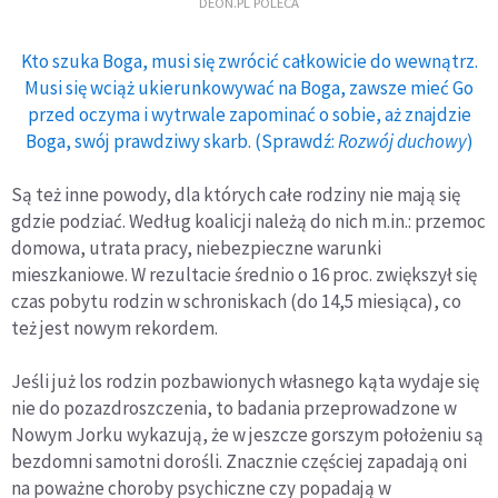
DEON.PL POLECA
Kto szuka Boga, musi się zwrócić całkowicie do wewnątrz.
Musi się wciąż ukierunkowywać na Boga, zawsze mieć Go
przed oczyma i wytrwale zapominać o sobie, aż znajdzie
Boga, swój prawdziwy skarb. (Sprawdź:
Rozwój duchowy
)
Są też inne powody, dla których całe rodziny nie mają się
gdzie podziać. Według koalicji należą do nich m.in.: przemoc
domowa, utrata pracy, niebezpieczne warunki
mieszkaniowe. W rezultacie średnio o 16 proc. zwiększył się
czas pobytu rodzin w schroniskach (do 14,5 miesiąca), co
też jest nowym rekordem.
Jeśli już los rodzin pozbawionych własnego kąta wydaje się
nie do pozazdroszczenia, to badania przeprowadzone w
Nowym Jorku wykazują, że w jeszcze gorszym położeniu są
bezdomni samotni dorośli. Znacznie częściej zapadają oni
na poważne choroby psychiczne czy popadają w