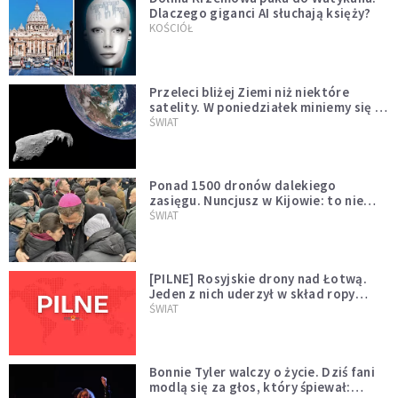
Dlaczego giganci AI słuchają księży?
KOŚCIÓŁ
Przeleci bliżej Ziemi niż niektóre
satelity. W poniedziałek miniemy się z
asteroidą, która poprzedzi znacznie
ŚWIAT
większego "gościa"
Ponad 1500 dronów dalekiego
zasięgu. Nuncjusz w Kijowie: to nie
wygląda na wolę zakończenia wojny
ŚWIAT
[PILNE] Rosyjskie drony nad Łotwą.
Jeden z nich uderzył w skład ropy
naftowej
ŚWIAT
Bonnie Tyler walczy o życie. Dziś fani
modlą się za głos, który śpiewał: