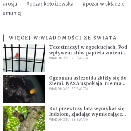
#rosja
#pożar koło iżewska
#pożar w składzie
amunicji
WIĘCEJ W:
WIADOMOŚCI ZE ŚWIATA
Uczestniczył w egzekucjach. Pod
wpływem słów papieża zmienił
zdanie
WIADOMOŚCI ZE ŚWIATA
Ogromna asteroida zbliży się do
Ziemi. NASA uspokaja: nie ma
zagrożenia
WIADOMOŚCI ZE ŚWIATA
Kot przez trzy lata wymykał się
ludziom, zjadając wymierające
kaczki. W końcu popełnił
WIADOMOŚCI ZE ŚWIATA
fatalny błąd