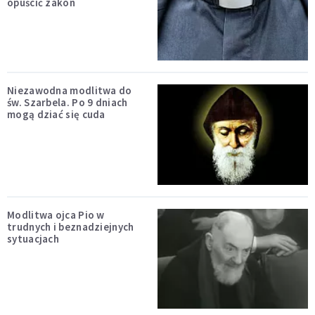
opuścić zakon
Niezawodna modlitwa do
św. Szarbela. Po 9 dniach
mogą dziać się cuda
Modlitwa ojca Pio w
trudnych i beznadziejnych
sytuacjach