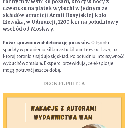
rannych w wyniku pożaru, który w nocy z
czwartku na piątek wybuchł w jednym ze
składów amunicji Armii Rosyjskiej koło
Iżewska, w Udmurcji, 1200 km na południowy
wschód od Moskwy.
Pożar spowodował detonację pocisków.
Odłamki
spadały w promieniu kilkunastu kilometrów od bazy, na
której terenie znajduje się skład. Po południu intensywność
wybuchów zmalała. Eksperci przewidują, że eksplozje
mogą potrwać jeszcze dobę.
DEON.PL POLECA