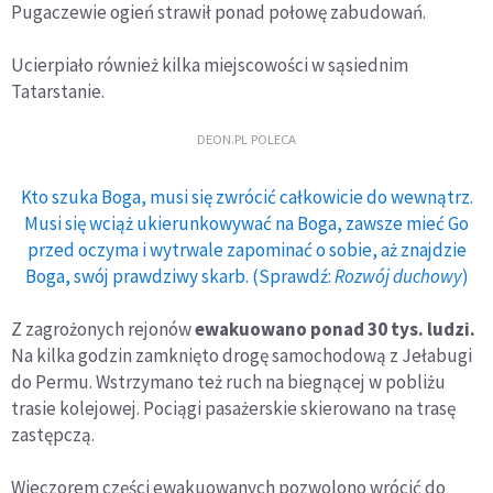
Pugaczewie ogień strawił ponad połowę zabudowań.
Ucierpiało również kilka miejscowości w sąsiednim
Tatarstanie.
DEON.PL POLECA
Kto szuka Boga, musi się zwrócić całkowicie do wewnątrz.
Musi się wciąż ukierunkowywać na Boga, zawsze mieć Go
przed oczyma i wytrwale zapominać o sobie, aż znajdzie
Boga, swój prawdziwy skarb. (Sprawdź:
Rozwój duchowy
)
Z zagrożonych rejonów
ewakuowano ponad 30 tys. ludzi.
Na kilka godzin zamknięto drogę samochodową z Jełabugi
do Permu. Wstrzymano też ruch na biegnącej w pobliżu
trasie kolejowej. Pociągi pasażerskie skierowano na trasę
zastępczą.
Wieczorem części ewakuowanych pozwolono wrócić do