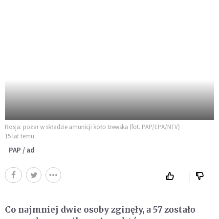
Rosja: pożar w składzie amunicji koło Iżewska (fot. PAP/EPA/NTV)
15 lat temu
PAP / ad
Co najmniej dwie osoby zginęły, a 57 zostało