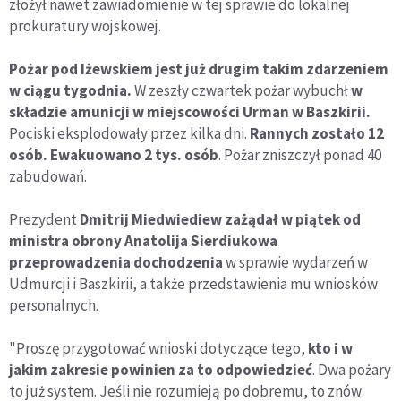
złożył nawet zawiadomienie w tej sprawie do lokalnej
prokuratury wojskowej.
Pożar pod Iżewskiem jest już drugim takim zdarzeniem
w ciągu tygodnia.
W zeszły czwartek pożar wybuchł
w
składzie amunicji w miejscowości Urman w Baszkirii.
Pociski eksplodowały przez kilka dni.
Rannych zostało 12
osób. Ewakuowano 2 tys. osób
. Pożar zniszczył ponad 40
zabudowań.
Prezydent
Dmitrij Miedwiediew zażądał w piątek od
ministra obrony Anatolija Sierdiukowa
przeprowadzenia dochodzenia
w sprawie wydarzeń w
Udmurcji i Baszkirii, a także przedstawienia mu wniosków
personalnych.
"Proszę przygotować wnioski dotyczące tego,
kto i w
jakim zakresie powinien za to odpowiedzieć
. Dwa pożary
to już system. Jeśli nie rozumieją po dobremu, to znów