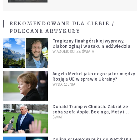
REKOMENDOWANE DLA CIEBIE /
POLECANE ARTYKUŁY
Tragiczny finał górskiej wyprawy.
Diakon zginął w ataku niedźwiedzia
WIADOMOŚCI ZE ŚWIATA
Angela Merkel jako negocjator między
Rosją a UE w sprawie Ukrainy?
WYDARZENIA
Donald Trump w Chinach. Zabrał ze
sobą szefa Apple, Boeinga, Mety i
Muska
ŚWIAT
Dolina Krzemowa puka do Watykanu.