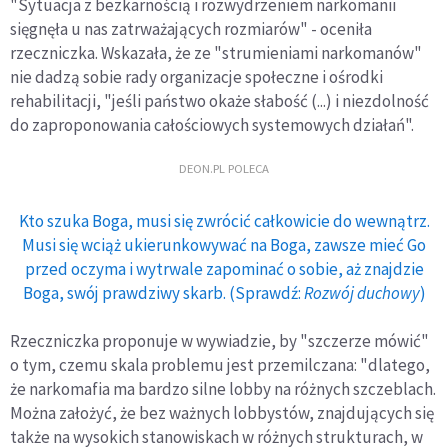
"Sytuacja z bezkarnością i rozwydrzeniem narkomanii
sięgnęła u nas zatrważających rozmiarów" - oceniła
rzeczniczka. Wskazała, że ze "strumieniami narkomanów"
nie dadzą sobie rady organizacje społeczne i ośrodki
rehabilitacji, "jeśli państwo okaże słabość (...) i niezdolność
do zaproponowania całościowych systemowych działań".
DEON.PL POLECA
Kto szuka Boga, musi się zwrócić całkowicie do wewnątrz.
Musi się wciąż ukierunkowywać na Boga, zawsze mieć Go
przed oczyma i wytrwale zapominać o sobie, aż znajdzie
Boga, swój prawdziwy skarb. (Sprawdź:
Rozwój duchowy
)
Rzeczniczka proponuje w wywiadzie, by "szczerze mówić"
o tym, czemu skala problemu jest przemilczana: "dlatego,
że narkomafia ma bardzo silne lobby na różnych szczeblach.
Można założyć, że bez ważnych lobbystów, znajdujących się
także na wysokich stanowiskach w różnych strukturach, w