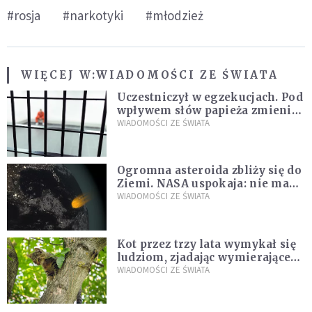
#rosja
#narkotyki
#młodzież
WIĘCEJ W:
WIADOMOŚCI ZE ŚWIATA
Uczestniczył w egzekucjach. Pod
wpływem słów papieża zmienił
zdanie
WIADOMOŚCI ZE ŚWIATA
Ogromna asteroida zbliży się do
Ziemi. NASA uspokaja: nie ma
zagrożenia
WIADOMOŚCI ZE ŚWIATA
Kot przez trzy lata wymykał się
ludziom, zjadając wymierające
kaczki. W końcu popełnił
WIADOMOŚCI ZE ŚWIATA
fatalny błąd