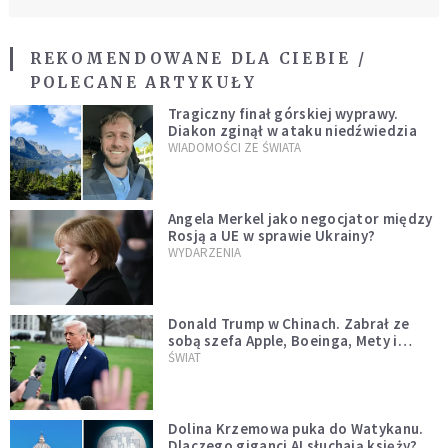
REKOMENDOWANE DLA CIEBIE /
POLECANE ARTYKUŁY
Tragiczny finał górskiej wyprawy.
Diakon zginął w ataku niedźwiedzia
WIADOMOŚCI ZE ŚWIATA
Angela Merkel jako negocjator między
Rosją a UE w sprawie Ukrainy?
WYDARZENIA
Donald Trump w Chinach. Zabrał ze
sobą szefa Apple, Boeinga, Mety i
Muska
ŚWIAT
Dolina Krzemowa puka do Watykanu.
Dlaczego giganci AI słuchają księży?