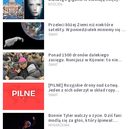
KOŚCIÓŁ
Przeleci bliżej Ziemi niż niektóre
satelity. W poniedziałek miniemy się z
asteroidą, która poprzedzi znacznie
ŚWIAT
większego "gościa"
Ponad 1500 dronów dalekiego
zasięgu. Nuncjusz w Kijowie: to nie
wygląda na wolę zakończenia wojny
ŚWIAT
[PILNE] Rosyjskie drony nad Łotwą.
Jeden z nich uderzył w skład ropy
naftowej
ŚWIAT
Bonnie Tyler walczy o życie. Dziś fani
modlą się za głos, który śpiewał:
"Lord, help me"
WYDARZENIA