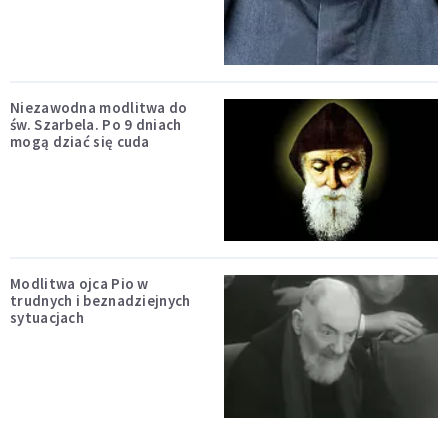
Niezawodna modlitwa do
św. Szarbela. Po 9 dniach
mogą dziać się cuda
Modlitwa ojca Pio w
trudnych i beznadziejnych
sytuacjach