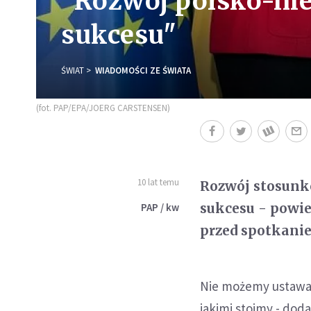
"Rozwój polsko-niem
sukcesu"
ŚWIAT
WIADOMOŚCI ZE ŚWIATA
(fot. PAP/EPA/JOERG CARSTENSEN)
10 lat temu
Rozwój stosunk
sukcesu - powie
PAP / kw
przed spotkani
Nie możemy ustawa
jakimi stoimy - doda