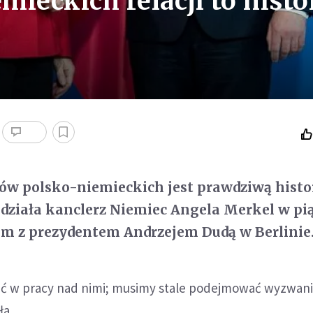
ieckich relacji to histo
ów polsko-niemieckich jest prawdziwą histo
działa kanclerz Niemiec Angela Merkel w pi
em z prezydentem Andrzejem Dudą w Berlinie
ć w pracy nad nimi; musimy stale podejmować wyzwani
ła.