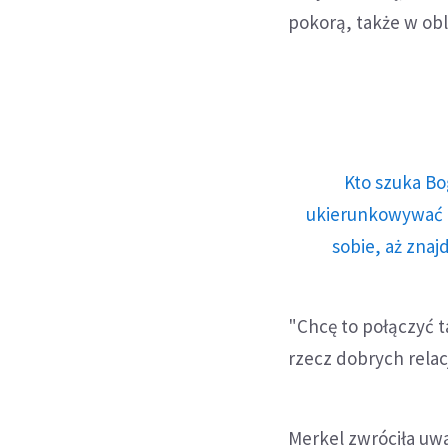
pokorą, także w obli
Kto szuka Bo
ukierunkowywać n
sobie, aż znaj
"Chcę to połączyć 
rzecz dobrych relac
Merkel zwróciła uwa