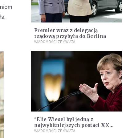
aniom
ła.
Premier wraz z delegacją
rządową przybyła do Berlina
WIADOMOŚCI ZE ŚWIATA
"Elie Wiesel był jedną z
najwybitniejszych postaci XX
wieku"
WIADOMOŚCI ZE ŚWIATA