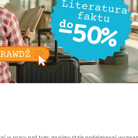
ać w pracy nad tym; musimy stale podejmować wyzwan