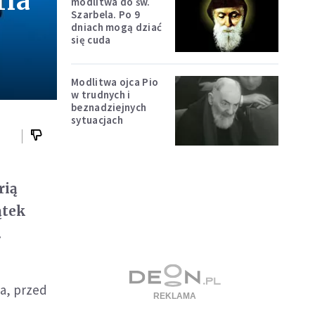
ria
modlitwa do św.
Szarbela. Po 9
dniach mogą dziać
się cuda
Modlitwa ojca Pio
w trudnych i
beznadziejnych
sytuacjach
rią
ątek
.
a, przed