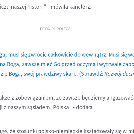
czu naszej historii" - mówiła kanclerz.
DEON.PL POLECA
ga, musi się zwrócić całkowicie do wewnątrz. Musi się w
a Boga, zawsze mieć Go przed oczyma i wytrwale zap
dzie Boga, swój prawdziwy skarb. (Sprawdź:
Rozwój duc
także z zobowiązaniem, że zawsze będziemy angażować 
ji z naszym sąsiadem, Polską" - dodała.
gę, że stosunki polsko-niemieckie kształtowały się w 