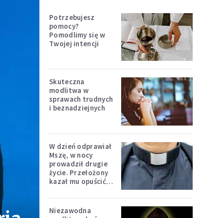
Potrzebujesz
pomocy?
Pomodlimy się w
Twojej intencji
Skuteczna
modlitwa w
sprawach trudnych
i beznadziejnych
W dzień odprawiał
Mszę, w nocy
prowadził drugie
życie. Przełożony
kazał mu opuścić
zakon
Niezawodna