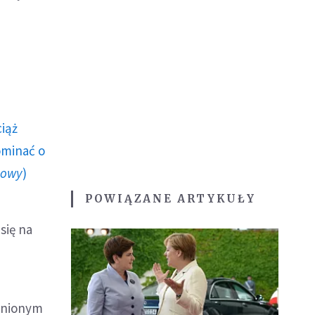
ciąż
ominać o
howy
)
POWIĄZANE ARTYKUŁY
się na
minionym