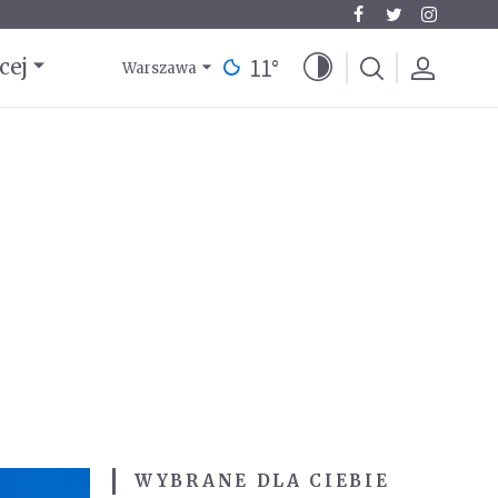
11
°
cej
Warszawa
WYBRANE DLA CIEBIE